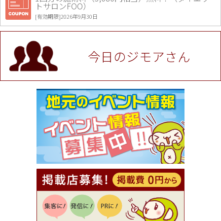
トサロンFOO）
[有効期限]2026年9月30日
値段提示後「ジモア見た」で更に買い取り金額 U
P！※チケットと新品商品は除く（大黒屋 高田馬場
駅前店）
今日のジモアさん
[有効期限]2026年9月30日
★ジモア限定特典★ お会計より全品5％OFF（ナチ
ュラル＆ハンドメイドショップ［マキマキ］）
[有効期限]2026年9月30日まで
【ジモア限定①】初回割引 特価 VIO脱毛11,000円
⇒8,800円（メンズ専門ワックス脱毛サロン Mickle
（ミックル））
[有効期限]2026年9月30日
【ジモア読者特典2】コース 3,500円→3,000円（料
理5品+2時間飲み放題）（創作イタリアン Pia Cu
ore（ピアクオーレ））
[有効期限]2026年9月30日
【ジモア読者特典1】料理全品20％OFF ※18時以
降（創作イタリアン Pia Cuore（ピアクオーレ））
[有効期限]2026年9月30日