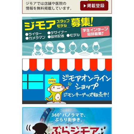
【ジモア限定②】初回割引 特価 鼻毛脱毛 半額 2,2
00円⇒1,100円（メンズ専門ワックス脱毛サロン Mi
ckle（ミックル））
[有効期限]2026年9月30日
【ジモア限定特典①】まつ毛カール 3,850円→ 2,7
50円（Premiere（プルミエール））
[有効期限]2026年9月30日
焼き餃子 一皿サービス（餃子酒場たっちゃん 西
早稲田店）
[有効期限]2026年9月30日