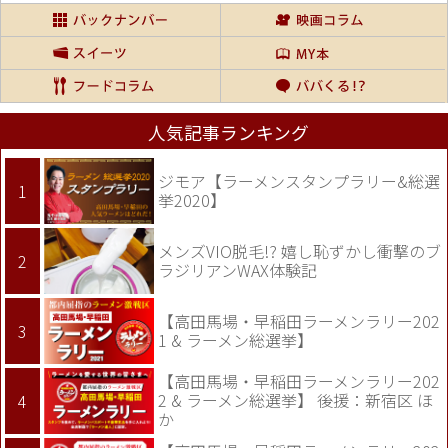
人気記事ランキング
ジモア【ラーメンスタンプラリー&総選
挙2020】
メンズVIO脱毛!? 嬉し恥ずかし衝撃のブ
ラジリアンWAX体験記
【高田馬場・早稲田ラーメンラリー202
1 & ラーメン総選挙】
【高田馬場・早稲田ラーメンラリー202
2 & ラーメン総選挙】 後援：新宿区 ほ
か