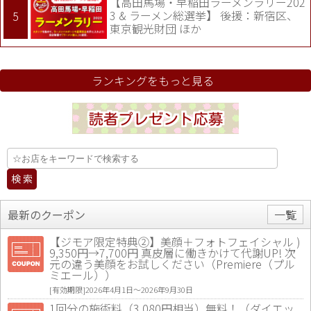
【高田馬場・早稲田ラーメンラリー202
3 & ラーメン総選挙】 後援：新宿区、
東京観光財団 ほか
ランキングをもっと見る
最新のクーポン
一覧
【ジモア限定特典②】美顔＋フォトフェイシャル )
9,350円→7,700円 真皮層に働きかけて代謝UP! 次
元の違う美顔をお試しください（Premiere（プル
ミエール））
[有効期限]2026年4月1日〜2026年9月30日
1回分の施術料（3,080円相当）無料！（ダイエッ