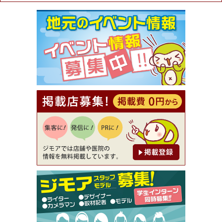
ュラル＆ハンドメイドショップ［マキマキ］）
[有効期限]2026年9月30日まで
【ジモア限定①】初回割引 特価 VIO脱毛11,000円
⇒8,800円（メンズ専門ワックス脱毛サロン Mickle
（ミックル））
[有効期限]2026年9月30日
【ジモア読者特典2】コース 3,500円→3,000円（料
理5品+2時間飲み放題）（創作イタリアン Pia Cu
ore（ピアクオーレ））
[有効期限]2026年9月30日
【ジモア読者特典1】料理全品20％OFF ※18時以
降（創作イタリアン Pia Cuore（ピアクオーレ））
[有効期限]2026年9月30日
【ジモア限定②】初回割引 特価 鼻毛脱毛 半額 2,2
00円⇒1,100円（メンズ専門ワックス脱毛サロン Mi
ckle（ミックル））
[有効期限]2026年9月30日
【ジモア限定特典①】まつ毛カール 3,850円→ 2,7
50円（Premiere（プルミエール））
[有効期限]2026年9月30日
焼き餃子 一皿サービス（餃子酒場たっちゃん 西