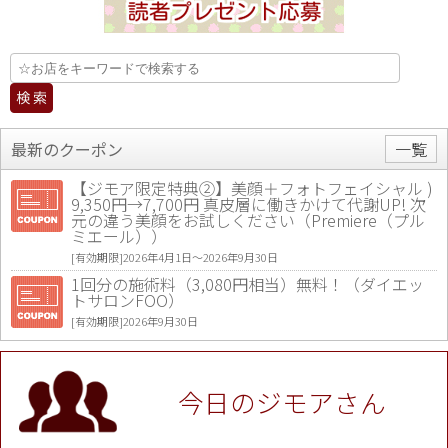
最新のクーポン
一覧
【ジモア限定特典②】美顔＋フォトフェイシャル )
9,350円→7,700円 真皮層に働きかけて代謝UP! 次
元の違う美顔をお試しください（Premiere（プル
ミエール））
[有効期限]2026年4月1日〜2026年9月30日
1回分の施術料（3,080円相当）無料！（ダイエッ
トサロンFOO）
[有効期限]2026年9月30日
値段提示後「ジモア見た」で更に買い取り金額 U
P！※チケットと新品商品は除く（大黒屋 高田馬場
駅前店）
今日のジモアさん
[有効期限]2026年9月30日
★ジモア限定特典★ お会計より全品5％OFF（ナチ