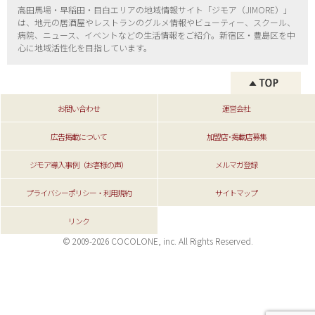
高田馬場・早稲田・目白エリアの地域情報サイト「ジモア（
JIMORE）」
は、地元の居酒屋やレストランのグルメ情報やビューティー、
スクール、
病院、ニュース、イベントなどの生活情報をご紹介。新宿区・
豊島区を中
心に地域活性化を目指しています。
お問い合わせ
運営会社
広告掲載について
加盟店･掲載店募集
ジモア導入事例（お客様の声）
メルマガ登録
プライバシーポリシー・利用規約
サイトマップ
リンク
© 2009-2026 COCOLONE, inc. All Rights Reserved.