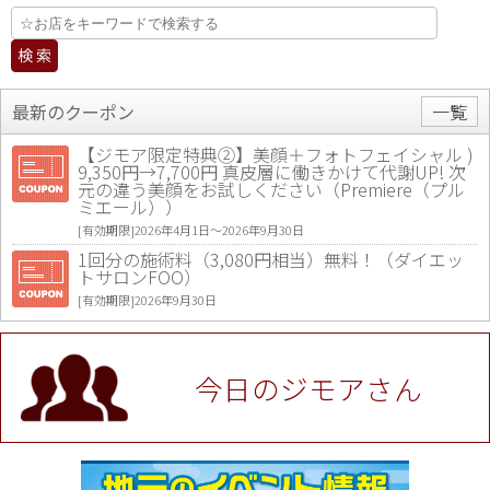
最新のクーポン
一覧
【ジモア限定特典②】美顔＋フォトフェイシャル )
9,350円→7,700円 真皮層に働きかけて代謝UP! 次
元の違う美顔をお試しください（Premiere（プル
ミエール））
[有効期限]2026年4月1日〜2026年9月30日
1回分の施術料（3,080円相当）無料！（ダイエッ
トサロンFOO）
[有効期限]2026年9月30日
値段提示後「ジモア見た」で更に買い取り金額 U
P！※チケットと新品商品は除く（大黒屋 高田馬場
駅前店）
今日のジモアさん
[有効期限]2026年9月30日
★ジモア限定特典★ お会計より全品5％OFF（ナチ
ュラル＆ハンドメイドショップ［マキマキ］）
[有効期限]2026年9月30日まで