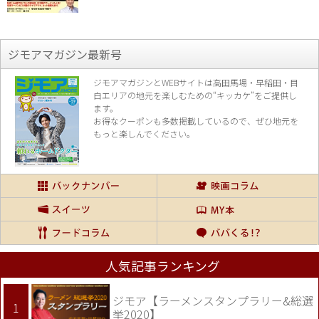
ジモアマガジン最新号
ジモアマガジンとWEBサイトは高田馬場・早稲田・目
白エリアの地元を楽し
むための“キッカケ”をご提供し
ます。
お得なクーポンも多数掲載しているので、
ぜひ地元を
もっと楽しんでください。
人気記事ランキング
ジモア【ラーメンスタンプラリー&総選
挙2020】