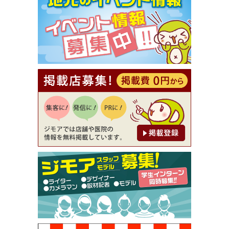
【ジモア限定①】初回割引 特価 VIO脱毛11,000円
⇒8,800円（メンズ専門ワックス脱毛サロン Mickle
（ミックル））
[有効期限]2026年9月30日
【ジモア読者特典2】コース 3,500円→3,000円（料
理5品+2時間飲み放題）（創作イタリアン Pia Cu
ore（ピアクオーレ））
[有効期限]2026年9月30日
【ジモア読者特典1】料理全品20％OFF ※18時以
降（創作イタリアン Pia Cuore（ピアクオーレ））
[有効期限]2026年9月30日
【ジモア限定②】初回割引 特価 鼻毛脱毛 半額 2,2
00円⇒1,100円（メンズ専門ワックス脱毛サロン Mi
ckle（ミックル））
[有効期限]2026年9月30日
【ジモア限定特典①】まつ毛カール 3,850円→ 2,7
50円（Premiere（プルミエール））
[有効期限]2026年9月30日
焼き餃子 一皿サービス（餃子酒場たっちゃん 西
早稲田店）
[有効期限]2026年9月30日