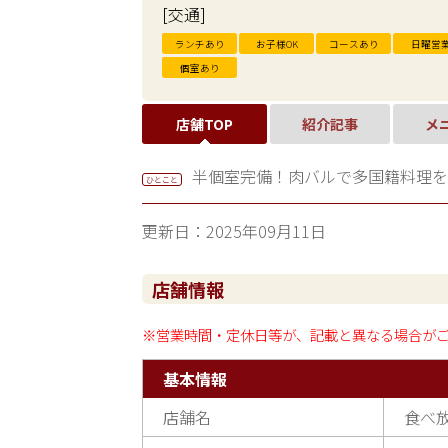
[交通]
ランチあり
お子様OK
コースあり
日曜営
個室あり
店舗TOP
紹介記事
メ
半個室完備！肉バルで多国籍料理を堪
ひとこと
更新日：2025年09月11日
店舗情報
※営業時間・定休日等が、記載と異なる場合が
基本情報
店舗名
食べ放