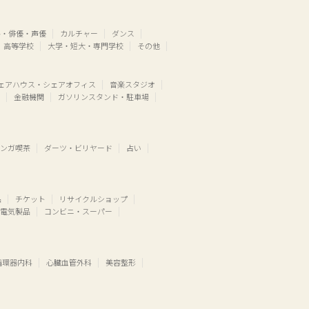
ル・俳優・声優
カルチャー
ダンス
高等学校
大学・短大・専門学校
その他
ェアハウス・シェアオフィス
音楽スタジオ
金融機関
ガソリンスタンド・駐車場
ンガ喫茶
ダーツ・ビリヤード
占い
品
チケット
リサイクルショップ
電気製品
コンビニ・スーパー
循環器内科
心臓血管外科
美容整形