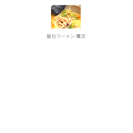
屋台ラーメン 鷹流