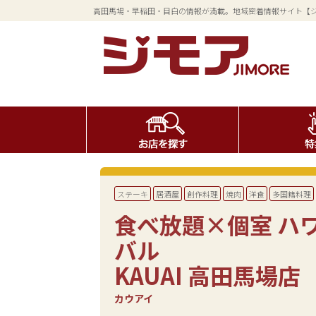
高田馬場・早稲田・目白の情報が満載。地域密着情報サイト【
ステーキ
居酒屋
創作料理
焼肉
洋食
多国籍料理
食べ放題×個室 ハ
バル
KAUAI 高田馬場店
カウアイ