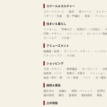
スクール＆カルチャー
コワークスペース
語学
貸スペース
セミナー
スポーツ・武道
塾・予備校
音楽
パソコン
住まい＆暮らし
リフォーム
家事代行
採用求人・人材紹介
印刷・デザイン
クリーニング
ロードバイク駐
カーシェア
その他
アミューズメント
映画館・劇場
ボーリング・スポーツ
レンタル
スナック・パブ
その他
ショッピング
文具・デザイン
携帯電話
オーガニック
日
自転車・バイク
和菓子・洋菓子
ファッション
食品・飲料・酒
CD・楽器
ペット
花・園芸
病院＆薬局
整形外科
皮膚科
病院・クリニック
肛門科
歯科医院
眼科
整骨院
動物病院
薬局
公共施設