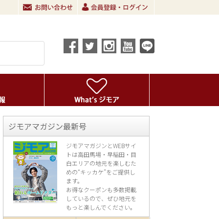
ジモアマガジン最新号
ジモアマガジンとWEBサイ
トは高田馬場・早稲田・目
白エリアの地元を楽し
むた
めの“キッカケ”をご提供し
ます。
お得なクーポンも多数掲載
しているので、
ぜひ地元を
もっと楽しんでください。