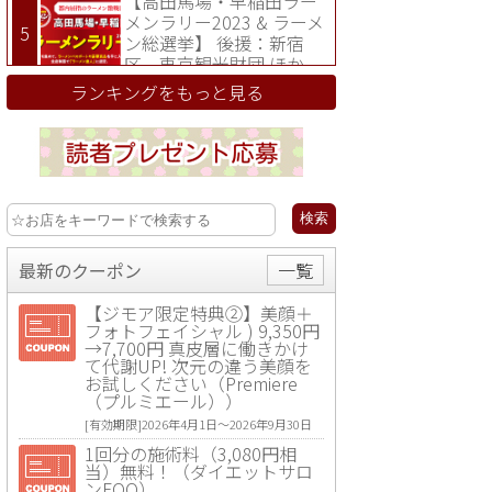
【高田馬場・早稲田ラー
メンラリー2023 & ラーメ
ン総選挙】 後援：新宿
区、東京観光財団 ほか
ランキングをもっと見る
最新のクーポン
一覧
【ジモア限定特典②】美顔＋
フォトフェイシャル ) 9,350円
→7,700円 真皮層に働きかけ
て代謝UP! 次元の違う美顔を
お試しください（Premiere
（プルミエール））
[有効期限]2026年4月1日〜2026年9月30日
1回分の施術料（3,080円相
当）無料！（ダイエットサロ
ンFOO）