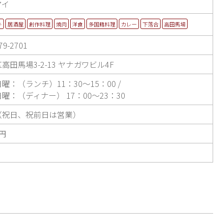
アイ
キ
居酒屋
創作料理
焼肉
洋食
多国籍料理
カレー
下落合
高田馬場
79-2701
高田馬場3-2-13 ヤナガワビル4F
曜：（ランチ）11：30～15：00 /
曜：（ディナー） 17：00～23：30
（祝日、祝前日は営業）
0円