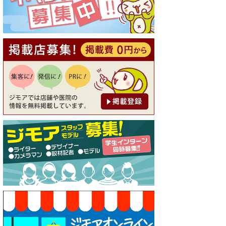
20％OFF ※18時以降（創作イ
タリアン Pia Cuore（ピアクオ
ーレ））
[有効期限]2026年9月30日
【ジモア限定②】初回割引 特
価 鼻毛脱毛 半額 2,200円⇒1,1
00円（メンズ専門ワックス脱
毛サロン Mickle（ミック
ル））
[有効期限]2026年9月30日
【ジモア限定特典①】まつ毛
カール 3,850円→ 2,750円（Pr
emiere（プルミエール））
[有効期限]2026年9月30日
焼き餃子 一皿サービス（餃子
酒場たっちゃん 西早稲田
店）
[有効期限]2026年9月30日