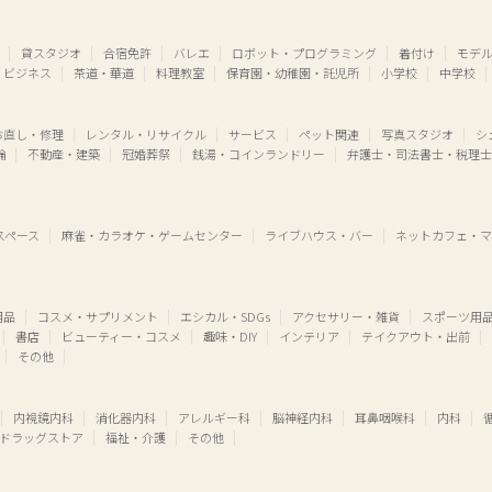
貸スタジオ
合宿免許
バレエ
ロボット・プログラミング
着付け
モデ
・ビジネス
茶道・華道
料理教室
保育園・幼稚園・託児所
小学校
中学校
お直し・修理
レンタル・リサイクル
サービス
ペット関連
写真スタジオ
シ
輪
不動産・建築
冠婚葬祭
銭湯・コインランドリー
弁護士・司法書士・税理士
スペース
麻雀・カラオケ・ゲームセンター
ライブハウス・バー
ネットカフェ・マ
用品
コスメ・サプリメント
エシカル・SDGs
アクセサリー・雑貨
スポーツ用
書店
ビューティー・コスメ
趣味・DIY
インテリア
テイクアウト・出前
その他
内視鏡内科
消化器内科
アレルギー科
脳神経内科
耳鼻咽喉科
内科
ドラッグストア
福祉・介護
その他