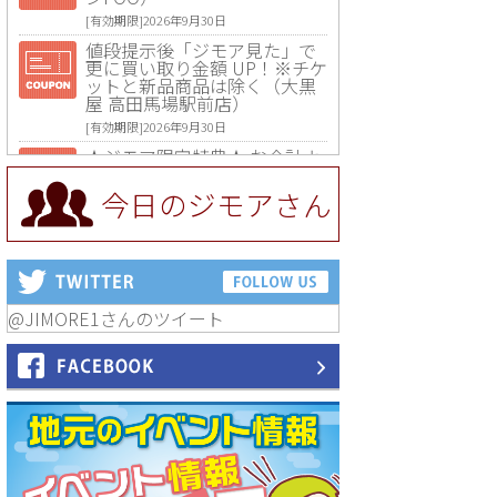
[有効期限]2026年9月30日
値段提示後「ジモア見た」で
更に買い取り金額 UP！※チケ
ットと新品商品は除く（大黒
屋 高田馬場駅前店）
[有効期限]2026年9月30日
★ジモア限定特典★ お会計よ
り全品5％OFF（ナチュラル＆
ハンドメイドショップ［マキ
今日のジモアさん
マキ］）
[有効期限]2026年9月30日まで
【ジモア限定①】初回割引 特
価 VIO脱毛11,000円⇒8,800円
（メンズ専門ワックス脱毛サ
ロン Mickle（ミックル））
@JIMORE1さんのツイート
[有効期限]2026年9月30日
【ジモア読者特典2】コース 3,
500円→3,000円（料理5品+2
時間飲み放題）（創作イタリ
アン Pia Cuore（ピアクオー
レ））
[有効期限]2026年9月30日
【ジモア読者特典1】料理全品