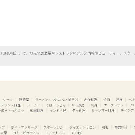
（
JIMORE）」は、地元の居酒屋やレストランのグルメ情報やビューティー、
スクー
ケーキ
居酒屋
ラーメン・つけめん・油そば
創作料理
焼肉
洋食
ベ
フランス料理
コーヒー
そば・うどん
たこ焼き
刺身
ケーク・サレ
ク
み焼き・もんじゃ
韓国料理
インド料理
タイ料理
ミャンマー料理
テイクア
ップ
整体・マッサージ
スポーツジム
ダイエットサロン
脱毛
美容整形
床屋
ヨガ・ピラティス
フィットネス
その他