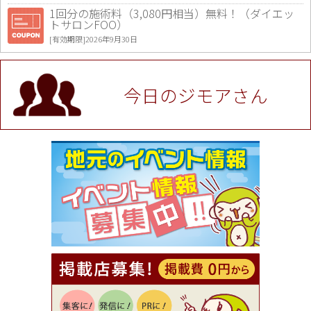
1回分の施術料（3,080円相当）無料！（ダイエッ
トサロンFOO）
[有効期限]2026年9月30日
値段提示後「ジモア見た」で更に買い取り金額 U
P！※チケットと新品商品は除く（大黒屋 高田馬場
駅前店）
今日のジモアさん
[有効期限]2026年9月30日
★ジモア限定特典★ お会計より全品5％OFF（ナチ
ュラル＆ハンドメイドショップ［マキマキ］）
[有効期限]2026年9月30日まで
【ジモア限定①】初回割引 特価 VIO脱毛11,000円
⇒8,800円（メンズ専門ワックス脱毛サロン Mickle
（ミックル））
[有効期限]2026年9月30日
【ジモア読者特典2】コース 3,500円→3,000円（料
理5品+2時間飲み放題）（創作イタリアン Pia Cu
ore（ピアクオーレ））
[有効期限]2026年9月30日
【ジモア読者特典1】料理全品20％OFF ※18時以
降（創作イタリアン Pia Cuore（ピアクオーレ））
[有効期限]2026年9月30日