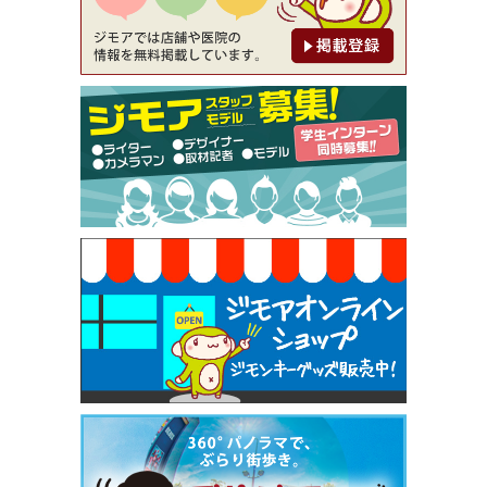
【ジモア限定②】初回割引 特価 鼻毛脱毛 半額 2,2
00円⇒1,100円（メンズ専門ワックス脱毛サロン Mi
ckle（ミックル））
[有効期限]2026年9月30日
【ジモア限定特典①】まつ毛カール 3,850円→ 2,7
50円（Premiere（プルミエール））
[有効期限]2026年9月30日
焼き餃子 一皿サービス（餃子酒場たっちゃん 西
早稲田店）
[有効期限]2026年9月30日