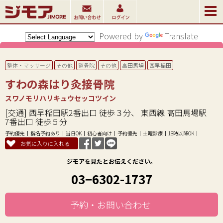
Powered by
Translate
整体・マッサージ
その他
整骨院
その他
高田馬場
西早稲田
すわの森はり灸接骨院
スワノモリハリキュウセッコツイン
[交通] 西早稲田駅2番出口 徒歩３分、 東西線 高田馬場駅
7番出口 徒歩５分
予約優先
指名予約あり
当日OK
初心者向け
予約優先
土曜診療
18時以降OK
お気に入りに入れる
ジモアを見たとお伝えください。
03−6302-1737
予約・お問い合わせ