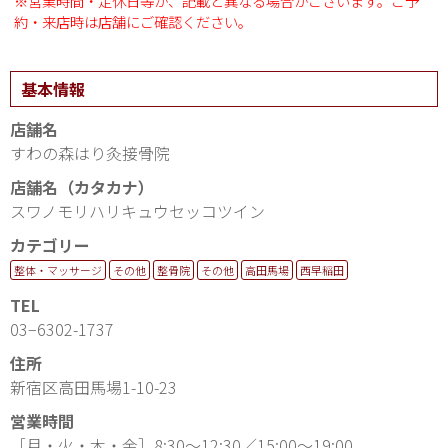
※営業時間・定休日等が、記載と異なる場合がございます。ご予
約・来店時は店舗にご確認ください。
基本情報
店舗名
すわの森はり灸接骨院
店舗名（カタカナ）
スワノモリハリキュウセッコツイン
カテゴリー
整体・マッサージ
その他
整骨院
その他
高田馬場
西早稲田
TEL
03−6302-1737
住所
新宿区高田馬場1-10-23
営業時間
［月・火・木・金］8:30〜12:30／15:00〜19:00