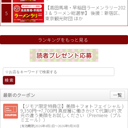
【高田馬場・早稲田ラーメンラリー202
3 & ラーメン総選挙】 後援：新宿区、
東京観光財団 ほか
ランキングをもっと見る
最新のクーポン
一覧
【ジモア限定特典②】美顔＋フォトフェイシャル )
9,350円→7,700円 真皮層に働きかけて代謝UP! 次
元の違う美顔をお試しください（Premiere（プル
ミエール））
[有効期限]2026年4月1日〜2026年9月30日