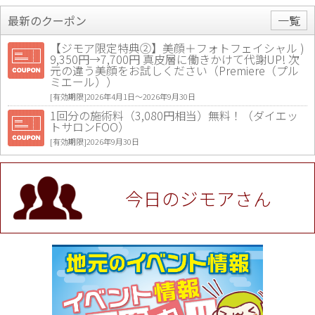
最新のクーポン
一覧
【ジモア限定特典②】美顔＋フォトフェイシャル )
9,350円→7,700円 真皮層に働きかけて代謝UP! 次
元の違う美顔をお試しください（Premiere（プル
ミエール））
[有効期限]2026年4月1日〜2026年9月30日
1回分の施術料（3,080円相当）無料！（ダイエッ
トサロンFOO）
[有効期限]2026年9月30日
値段提示後「ジモア見た」で更に買い取り金額 U
P！※チケットと新品商品は除く（大黒屋 高田馬場
駅前店）
今日のジモアさん
[有効期限]2026年9月30日
★ジモア限定特典★ お会計より全品5％OFF（ナチ
ュラル＆ハンドメイドショップ［マキマキ］）
[有効期限]2026年9月30日まで
【ジモア限定①】初回割引 特価 VIO脱毛11,000円
⇒8,800円（メンズ専門ワックス脱毛サロン Mickle
（ミックル））
[有効期限]2026年9月30日