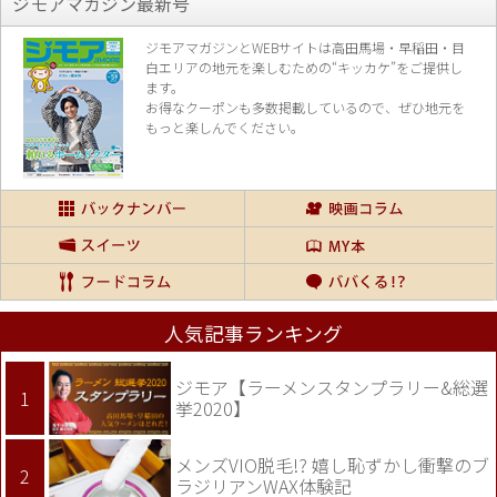
ジモアマガジン最新号
ジモアマガジンとWEBサイトは高田馬場・早稲田・目
白エリアの地元を楽し
むための“キッカケ”をご提供し
ます。
お得なクーポンも多数掲載しているので、
ぜひ地元を
もっと楽しんでください。
人気記事ランキング
ジモア【ラーメンスタンプラリー&総選
挙2020】
メンズVIO脱毛!? 嬉し恥ずかし衝撃のブ
ラジリアンWAX体験記