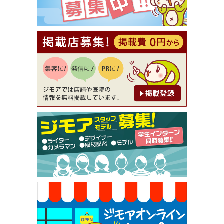
【ジモア読者特典2】コース 3,500円→3,000円（料
理5品+2時間飲み放題）（創作イタリアン Pia Cu
ore（ピアクオーレ））
[有効期限]2026年9月30日
【ジモア読者特典1】料理全品20％OFF ※18時以
降（創作イタリアン Pia Cuore（ピアクオーレ））
[有効期限]2026年9月30日
【ジモア限定②】初回割引 特価 鼻毛脱毛 半額 2,2
00円⇒1,100円（メンズ専門ワックス脱毛サロン Mi
ckle（ミックル））
[有効期限]2026年9月30日
【ジモア限定特典①】まつ毛カール 3,850円→ 2,7
50円（Premiere（プルミエール））
[有効期限]2026年9月30日
焼き餃子 一皿サービス（餃子酒場たっちゃん 西
早稲田店）
[有効期限]2026年9月30日