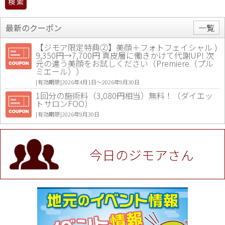
最新のクーポン
一覧
【ジモア限定特典②】美顔＋フォトフェイシャル )
9,350円→7,700円 真皮層に働きかけて代謝UP! 次
元の違う美顔をお試しください（Premiere（プル
ミエール））
[有効期限]2026年4月1日〜2026年9月30日
1回分の施術料（3,080円相当）無料！（ダイエッ
トサロンFOO）
[有効期限]2026年9月30日
値段提示後「ジモア見た」で更に買い取り金額 U
P！※チケットと新品商品は除く（大黒屋 高田馬場
駅前店）
今日のジモアさん
[有効期限]2026年9月30日
★ジモア限定特典★ お会計より全品5％OFF（ナチ
ュラル＆ハンドメイドショップ［マキマキ］）
[有効期限]2026年9月30日まで
【ジモア限定①】初回割引 特価 VIO脱毛11,000円
⇒8,800円（メンズ専門ワックス脱毛サロン Mickle
（ミックル））