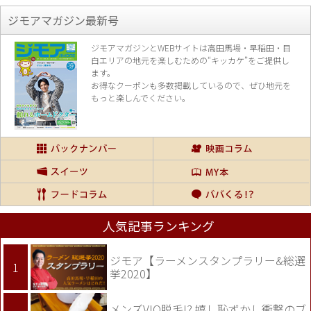
ジモアマガジン最新号
ジモアマガジンとWEBサイトは高田馬場・早稲田・目
白エリアの地元を楽し
むための“キッカケ”をご提供し
ます。
お得なクーポンも多数掲載しているので、
ぜひ地元を
もっと楽しんでください。
人気記事ランキング
ジモア【ラーメンスタンプラリー&総選
挙2020】
メンズVIO脱毛!? 嬉し恥ずかし衝撃のブ