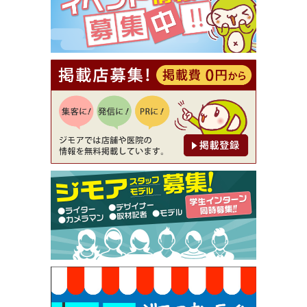
[有効期限]2026年9月30日
【ジモア読者特典2】コース 3,500円→3,000円（料
理5品+2時間飲み放題）（創作イタリアン Pia Cu
ore（ピアクオーレ））
[有効期限]2026年9月30日
【ジモア読者特典1】料理全品20％OFF ※18時以
降（創作イタリアン Pia Cuore（ピアクオーレ））
[有効期限]2026年9月30日
【ジモア限定②】初回割引 特価 鼻毛脱毛 半額 2,2
00円⇒1,100円（メンズ専門ワックス脱毛サロン Mi
ckle（ミックル））
[有効期限]2026年9月30日
【ジモア限定特典①】まつ毛カール 3,850円→ 2,7
50円（Premiere（プルミエール））
[有効期限]2026年9月30日
焼き餃子 一皿サービス（餃子酒場たっちゃん 西
早稲田店）
[有効期限]2026年9月30日