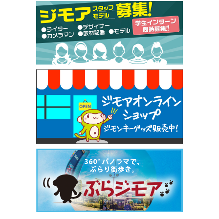
[有効期限]2026年9月30日
【ジモア限定特典①】まつ毛カール 3,850円→ 2,7
50円（Premiere（プルミエール））
[有効期限]2026年9月30日
焼き餃子 一皿サービス（餃子酒場たっちゃん 西
早稲田店）
[有効期限]2026年9月30日