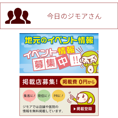
値段提示後「ジモア見た」で更に買い取り金額 U
P！※チケットと新品商品は除く（大黒屋 高田馬場
駅前店）
今日のジモアさん
[有効期限]2026年9月30日
★ジモア限定特典★ お会計より全品5％OFF（ナチ
ュラル＆ハンドメイドショップ［マキマキ］）
[有効期限]2026年9月30日まで
【ジモア限定①】初回割引 特価 VIO脱毛11,000円
⇒8,800円（メンズ専門ワックス脱毛サロン Mickle
（ミックル））
[有効期限]2026年9月30日
【ジモア読者特典2】コース 3,500円→3,000円（料
理5品+2時間飲み放題）（創作イタリアン Pia Cu
ore（ピアクオーレ））
[有効期限]2026年9月30日
【ジモア読者特典1】料理全品20％OFF ※18時以
降（創作イタリアン Pia Cuore（ピアクオーレ））
[有効期限]2026年9月30日
【ジモア限定②】初回割引 特価 鼻毛脱毛 半額 2,2
00円⇒1,100円（メンズ専門ワックス脱毛サロン Mi
ckle（ミックル））