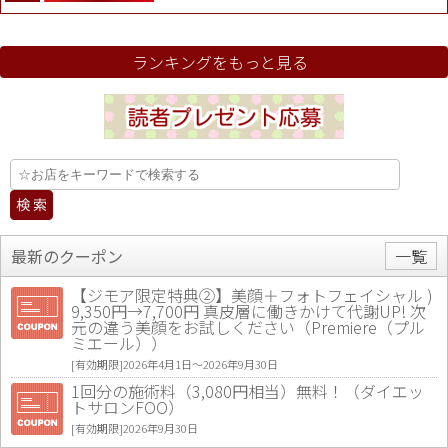
ランキングをもっと見る
最新のクーポン
一覧
【ジモア限定特典②】美顔＋フォトフェイシャル )
9,350円→7,700円 真皮層に働きかけて代謝UP! 次
元の違う美顔をお試しください（Premiere（プル
ミエール））
[有効期限]2026年4月1日〜2026年9月30日
1回分の施術料（3,080円相当）無料！（ダイエッ
トサロンFOO）
[有効期限]2026年9月30日