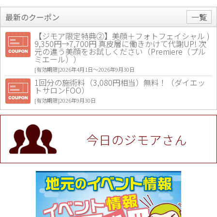
最新のクーポン
一覧
【ジモア限定特典②】美顔＋フォトフェイシャル )
9,350円→7,700円 真皮層に働きかけて代謝UP! 次
元の違う美顔をお試しください（Premiere（プル
ミエール））
[有効期限]2026年4月1日〜2026年9月30日
1回分の施術料（3,080円相当）無料！（ダイエッ
トサロンFOO）
[有効期限]2026年9月30日
値段提示後「ジモア見た」で更に買い取り金額 U
P！※チケットと新品商品は除く（大黒屋 高田馬場
駅前店）
今日のジモアさん
[有効期限]2026年9月30日
★ジモア限定特典★ お会計より全品5％OFF（ナチ
ュラル＆ハンドメイドショップ［マキマキ］）
[有効期限]2026年9月30日まで
【ジモア限定①】初回割引 特価 VIO脱毛11,000円
⇒8,800円（メンズ専門ワックス脱毛サロン Mickle
（ミックル））
[有効期限]2026年9月30日