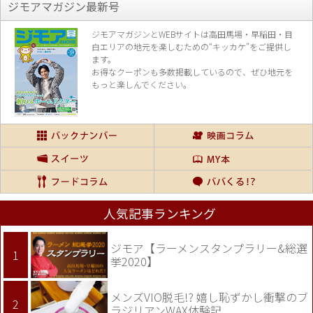
ジモアマガジン最新号
ジモアマガジンとWEBサイトは高田馬場・早稲田・目
白エリアの地元を楽し
むための“キッカケ”をご提供し
ます。
お得なクーポンも多数掲載しているので、
ぜひ地元を
もっと楽しんでください。
人気記事ランキング
ジモア【ラーメンスタンプラリー&総選
挙2020】
メンズVIO脱毛!? 嬉し恥ずかし衝撃のブ
ラジリアンWAX体験記