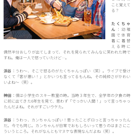
こと覚えて
る？
たくちゃ
ん
：幼稚
園で体育
着に着替
える時に
偶然半分おしりが出てしまって、それを見られてみんなに笑われた時で
すね。俺は一人で怒っていたけど…。
浜谷
：うわ〜、そこで怒るのがたくちゃんっぽい（笑）。ライブで受け
なくて「客が悪い！」とかいつも言ってるもんね。その純粋さがかわい
いよね〜（笑）。
神田
：僕は小学生のスキー教室の時。当時３年生で、全学年の夕食の時
に前に出てきた6年生を見て、思わず「でっかい人間！」って言っちゃっ
たんだよね。それがすごいウケた。
浜谷
：うわっ、カンちゃんっぽい！思ったことポロっと言っちゃったん
だ。今でも同じ。カンちゃんが日常でおもしろいって思うのはまさにこ
ういうところ。それがなんともマヌケな表現なんだよね（笑）。