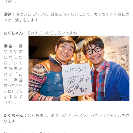
（笑）。
浜谷
：俺はジムに行って、肩幅２倍くらいにして、カンちゃんを肩にの
っけて漫才をします！
たくちゃん
：それすごいおもしろいっすね！
浜谷
：世
間で話題
になった
ら、ジモ
ア読者だ
けが「あ
っ、浜谷
言ってたも
んね」って
なるはず
（笑）。
たくちゃん
：じゃあ僕は、お笑いに「ラーメン」っていうジャンルを作
ります！