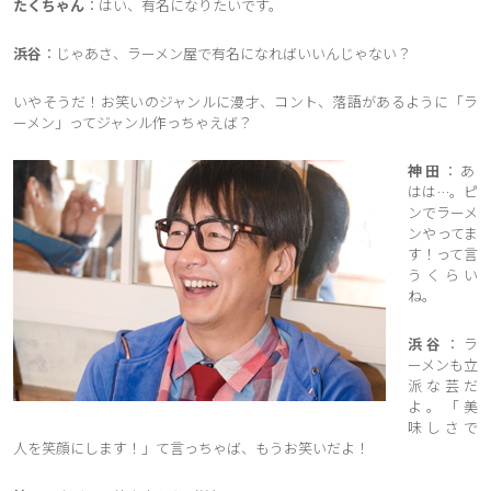
たくちゃん
：はい、有名になりたいです。
浜谷
：じゃあさ、ラーメン屋で有名になればいいんじゃない？
いやそうだ！お笑いのジャンルに漫才、コント、落語があるように「ラ
ーメン」ってジャンル作っちゃえば？
神田
：あ
はは…。ピ
ンでラーメ
ンやってま
す！って言
うくらい
ね。
浜谷
：ラ
ーメンも立
派な芸だ
よ。「美
味しさで
人を笑顔にします！」て言っちゃば、もうお笑いだよ！