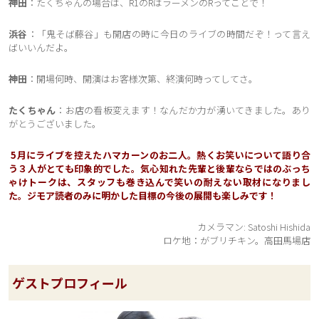
神田
：たくちゃんの場合は、R1のRはラーメンのRってことで！
浜谷
：「鬼そば藤谷」も開店の時に今日のライブの時間だぞ！って言え
ばいいんだよ。
神田
：開場何時、開演はお客様次第、終演何時ってしてさ。
たくちゃん
：お店の看板変えます！なんだか力が湧いてきました。あり
がとうございました。
5月にライブを控えたハマカーンのお二人。熱くお笑いについて語り合
う３人がとても印象的でした。気心知れた先輩と後輩ならではのぶっち
ゃけトークは、スタッフも巻き込んで笑いの耐えない取材になりまし
た。ジモア読者のみに明かした目標の今後の展開も楽しみです！
カメラマン: Satoshi Hishida
ロケ地：がブリチキン。高田馬場店
ゲストプロフィール