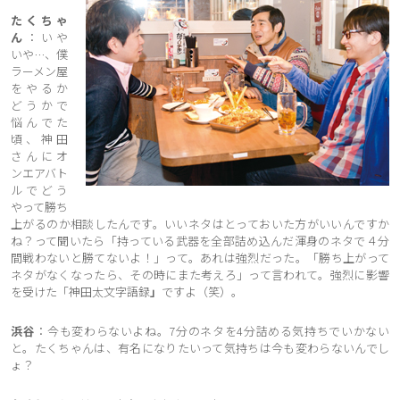
たくちゃ
ん
：いや
いや…、僕
ラーメン屋
をやるか
どうかで
悩んでた
頃、神田
さんにオ
ンエアバト
ルでどう
やって勝ち
上がるのか相談したんです。いいネタはとっておいた方がいいんですか
ね？って聞いたら「持っている武器を全部詰め込んだ渾身のネタで４分
間戦わないと勝てないよ！」って。あれは強烈だった。「勝ち上がって
ネタがなくなったら、その時にまた考えろ」って言われて。強烈に影響
を受けた「神田太文字語録
」
ですよ（笑）。
浜谷
：今も変わらないよね。7分のネタを4分詰める気持ちでいかない
と。たくちゃんは、有名になりたいって気持ちは今も変わらないんでし
ょ？