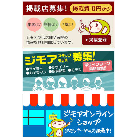
[有効期限]2026年9月30日
【ジモア読者特典1】料理全品20％OFF ※18時以
降（創作イタリアン Pia Cuore（ピアクオーレ））
[有効期限]2026年9月30日
【ジモア限定②】初回割引 特価 鼻毛脱毛 半額 2,2
00円⇒1,100円（メンズ専門ワックス脱毛サロン Mi
ckle（ミックル））
[有効期限]2026年9月30日
【ジモア限定特典①】まつ毛カール 3,850円→ 2,7
50円（Premiere（プルミエール））
[有効期限]2026年9月30日
焼き餃子 一皿サービス（餃子酒場たっちゃん 西
早稲田店）
[有効期限]2026年9月30日