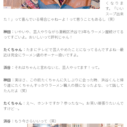
くなりま
す。「いい
スープ出来
た！」って喜んでいる場合じゃねーよ！って思うこともあるし（笑）
神田
：いやいや、芸人やりながら激戦区渋谷で3年もラーメン屋続けてる
ってすごいよ。おいしいって評判じゃん！
たくちゃん
：たまにテレビで芸人やめたことになってるんですよね…最
近は完全にラーメン店のオーナー扱いですよ。
浜谷
：それはちゃんと言わないと、芸人やってます！って。
神田
：実はさ、この前たくちゃんに久しぶりに会った時、浜谷くんと帰
り道にたくちゃんすっかりラーメン職人の顔になったよな、って話して
たんだよ（笑）
たくちゃん
：え〜、ホントですか？参ったな〜。お笑い頑張りたいんで
すけど…。
浜谷
：もう今さらいいって（笑）