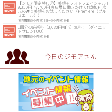
【ジモア限定特典②】美顔＋フォトフェイシャル )
9,350円→7,700円 真皮層に働きかけて代謝UP! 次
元の違う美顔をお試しください（Premiere（プル
ミエール））
[有効期限]2026年4月1日〜2026年9月30日
1回分の施術料（3,080円相当）無料！（ダイエッ
トサロンFOO）
[有効期限]2026年9月30日
値段提示後「ジモア見た」で更に買い取り金額 U
P！※チケットと新品商品は除く（大黒屋 高田馬場
駅前店）
今日のジモアさん
[有効期限]2026年9月30日
★ジモア限定特典★ お会計より全品5％OFF（ナチ
ュラル＆ハンドメイドショップ［マキマキ］）
[有効期限]2026年9月30日まで
【ジモア限定①】初回割引 特価 VIO脱毛11,000円
⇒8,800円（メンズ専門ワックス脱毛サロン Mickle
（ミックル））
[有効期限]2026年9月30日
【ジモア読者特典2】コース 3,500円→3,000円（料
理5品+2時間飲み放題）（創作イタリアン Pia Cu
ore（ピアクオーレ））