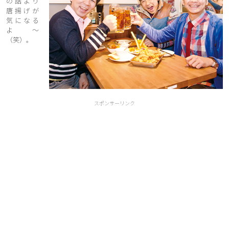
の話より
唐揚げが
気になる
よ〜
（笑）。
スポンサーリンク