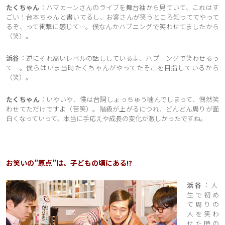
たくちゃん
：ハマカーンさんのライブを舞台袖から見ていて、これはす
ごい！台本ちゃんと書いてるし、お客さんが笑うところ知っててやって
るぞ、って衝撃に感じて…。僕なんかハプニングで笑わせてましたから
（笑）。
浜谷
：逆にそれ高いレベルの話ししているよ、ハプニングで笑わせるっ
て…。僕らはいま当時たくちゃんがやってたそこを目指しているから
（笑）。
たくちゃん
：いやいや、僕は台詞しょっちゅう噛んでしまって、偶然笑
わせてただけですよ（苦笑）。階級が上がるにつれ、どんどん周りが面
白くなっていって、本当に手応えや成長の変化が激しかったですね。
お笑いの”原点”は、子どもの頃にある!?
浜谷
：人
生で初め
て周りの
人を笑わ
せた時の