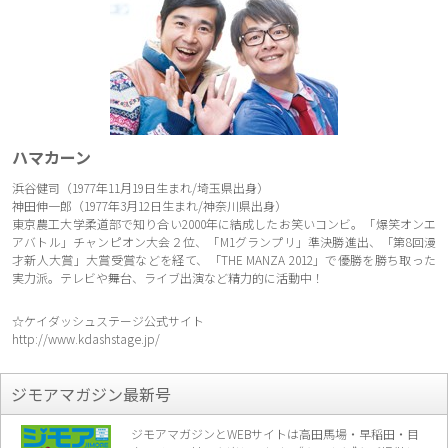
ハマカーン
浜谷健司（1977年11月19日生まれ/埼玉県出身）
神田伸一郎（1977年3月12日生まれ/神奈川県出身）
東京農工大学柔道部で知り合い2000年に結成したお笑いコンビ。「爆笑オンエ
アバトル」チャンピオン大会２位、「M1グランプリ」準決勝進出、「第8回漫
才新人大賞」大賞受賞などを経て、「THE MANZA 2012」で優勝を勝ち取った
実力派。テレビや舞台、ライブ出演など精力的に活動中！
☆ケイダッシュステージ公式サイト
http://www.kdashstage.jp/
ジモアマガジン最新号
ジモアマガジンとWEBサイトは高田馬場・早稲田・目