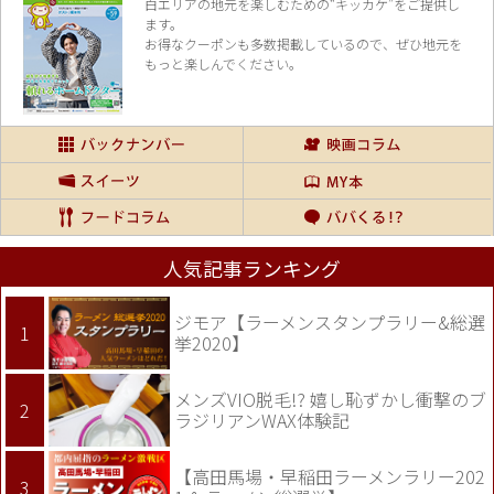
白エリアの地元を楽し
むための“キッカケ”をご提供し
ます。
お得なクーポンも多数掲載しているので、
ぜひ地元を
もっと楽しんでください。
人気記事ランキング
ジモア【ラーメンスタンプラリー&総選
挙2020】
メンズVIO脱毛!? 嬉し恥ずかし衝撃のブ
ラジリアンWAX体験記
【高田馬場・早稲田ラーメンラリー202