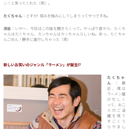
ン！と笑ってくれた（笑）。
たくちゃん
：さすが! 弱みを強みにしてしまうってやつですね。
浜谷
：いや〜、今日はこの話を聞きたくって。やっぱり昔から、たくち
ゃんはたくちゃん、カンちゃんはカンちゃんらしいね。あっ、たくちゃ
んごめん！勝手に進行しちゃった（笑）
新しいお笑いのジャンル「ラーメン」が誕生!? 
たくちゃ
ん
：最
近、僕は
ラーメン屋
が忙しく
って、お二
人のご活
躍を見て
すごくう
らやまし