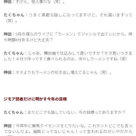
神田
：すげえ、他人事だな（笑）。
たくちゃん
：うまく素敵な話しになってますけど、それ違いますって
（笑）。
神田
：5月の僕らのライブに「ラーメン」てジャンルで出ていいから。待
ち時間4分あるけど大丈夫？
たくちゃん
：じゃあ、舞台袖で仕込みして良いですか？ネタ思いつきま
した！４分で作ってすぐ食べられるのは、冷やしラーメンですね（笑）
神田
：ネタよりもラーメンの引き出し増えてるじゃん（笑）。
ジモア読者だけに明かす今年の目標
たくちゃん
：まだどこでも話していない、今の目標ってありますか？
神田
：今年中に乗馬ライセンスをとりたいな。これホントどこでも言っ
てないんだよ。結局とってないじゃん！って言われるのがいやだから