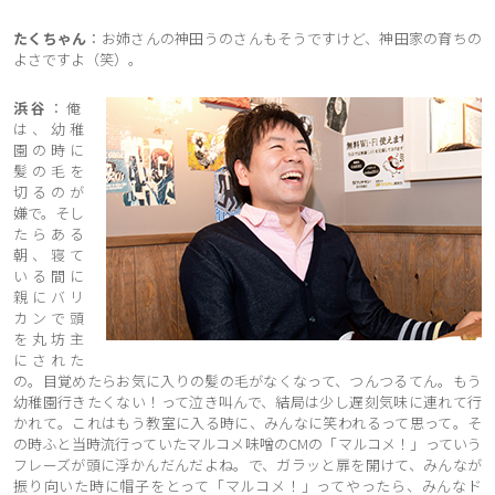
たくちゃん
：お姉さんの神田うのさんもそうですけど、神田家の育ちの
よさですよ（笑）。
浜谷
：俺
は、幼稚
園の時に
髪の毛を
切るのが
嫌で。そし
たらある
朝、寝て
いる間に
親にバリ
カンで頭
を丸坊主
にされた
の。目覚めたらお気に入りの髪の毛がなくなって、つんつるてん。もう
幼稚園行きたくない！って泣き叫んで、結局は少し遅刻気味に連れて行
かれて。これはもう教室に入る時に、みんなに笑われるって思って。そ
の時ふと当時流行っていたマルコメ味噌のCMの「マルコメ！」っていう
フレーズが頭に浮かんだんだよね。で、ガラッと扉を開けて、みんなが
振り向いた時に帽子をとって「マルコメ！」ってやったら、みんなド