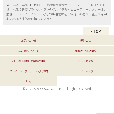
高田馬場・早稲田・目白エリアの地域情報サイト「ジモア（
JIMORE）」
は、地元の居酒屋やレストランのグルメ情報やビューティー、
スクール、
病院、ニュース、イベントなどの生活情報をご紹介。新宿区・
豊島区を中
心に地域活性化を目指しています。
お問い合わせ
運営会社
広告掲載について
加盟店･掲載店募集
ジモア導入事例（お客様の声）
メルマガ登録
プライバシーポリシー・利用規約
サイトマップ
リンク
© 2009-2026 COCOLONE, inc. All Rights Reserved.