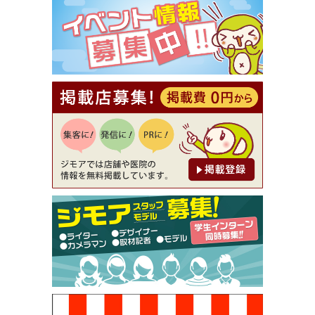
⇒8,800円（メンズ専門ワックス脱毛サロン Mickle
（ミックル））
[有効期限]2026年9月30日
【ジモア読者特典2】コース 3,500円→3,000円（料
理5品+2時間飲み放題）（創作イタリアン Pia Cu
ore（ピアクオーレ））
[有効期限]2026年9月30日
【ジモア読者特典1】料理全品20％OFF ※18時以
降（創作イタリアン Pia Cuore（ピアクオーレ））
[有効期限]2026年9月30日
【ジモア限定②】初回割引 特価 鼻毛脱毛 半額 2,2
00円⇒1,100円（メンズ専門ワックス脱毛サロン Mi
ckle（ミックル））
[有効期限]2026年9月30日
【ジモア限定特典①】まつ毛カール 3,850円→ 2,7
50円（Premiere（プルミエール））
[有効期限]2026年9月30日
焼き餃子 一皿サービス（餃子酒場たっちゃん 西
早稲田店）
[有効期限]2026年9月30日