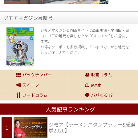
ジモアマガジン最新号
ジモアマガジンとWEBサイトは高田馬場・早稲田・目
白エリアの地元を楽し
むための“キッカケ”をご提供し
ます。
お得なクーポンも多数掲載しているので、
ぜひ地元を
もっと楽しんでください。
人気記事ランキング
ジモア【ラーメンスタンプラリー&総選
挙2020】