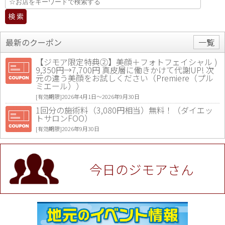
最新のクーポン
一覧
【ジモア限定特典②】美顔＋フォトフェイシャル )
9,350円→7,700円 真皮層に働きかけて代謝UP! 次
元の違う美顔をお試しください（Premiere（プル
ミエール））
[有効期限]2026年4月1日〜2026年9月30日
1回分の施術料（3,080円相当）無料！（ダイエッ
トサロンFOO）
[有効期限]2026年9月30日
値段提示後「ジモア見た」で更に買い取り金額 U
P！※チケットと新品商品は除く（大黒屋 高田馬場
駅前店）
今日のジモアさん
[有効期限]2026年9月30日
★ジモア限定特典★ お会計より全品5％OFF（ナチ
ュラル＆ハンドメイドショップ［マキマキ］）
[有効期限]2026年9月30日まで
【ジモア限定①】初回割引 特価 VIO脱毛11,000円