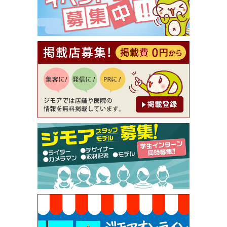
[有効期限]2026年9月30日
【ジモア読者特典2】コース 3,500円→3,000円（料
理5品+2時間飲み放題）（創作イタリアン Pia Cu
ore（ピアクオーレ））
[有効期限]2026年9月30日
【ジモア読者特典1】料理全品20％OFF ※18時以
降（創作イタリアン Pia Cuore（ピアクオーレ））
[有効期限]2026年9月30日
【ジモア限定②】初回割引 特価 鼻毛脱毛 半額 2,2
00円⇒1,100円（メンズ専門ワックス脱毛サロン Mi
ckle（ミックル））
[有効期限]2026年9月30日
【ジモア限定特典①】まつ毛カール 3,850円→ 2,7
50円（Premiere（プルミエール））
[有効期限]2026年9月30日
焼き餃子 一皿サービス（餃子酒場たっちゃん 西
早稲田店）
[有効期限]2026年9月30日