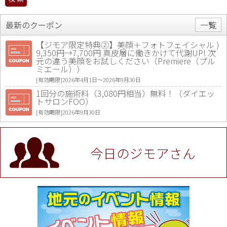
最新のクーポン
一覧
【ジモア限定特典②】美顔＋フォトフェイシャル )
9,350円→7,700円 真皮層に働きかけて代謝UP! 次
元の違う美顔をお試しください（Premiere（プル
ミエール））
[有効期限]2026年4月1日〜2026年9月30日
1回分の施術料（3,080円相当）無料！（ダイエッ
トサロンFOO）
[有効期限]2026年9月30日
値段提示後「ジモア見た」で更に買い取り金額 U
P！※チケットと新品商品は除く（大黒屋 高田馬場
駅前店）
今日のジモアさん
[有効期限]2026年9月30日
★ジモア限定特典★ お会計より全品5％OFF（ナチ
ュラル＆ハンドメイドショップ［マキマキ］）
[有効期限]2026年9月30日まで
【ジモア限定①】初回割引 特価 VIO脱毛11,000円
⇒8,800円（メンズ専門ワックス脱毛サロン Mickle
（ミックル））