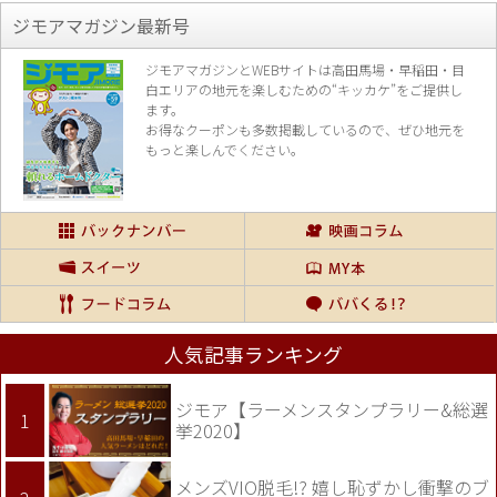
ジモアマガジン最新号
ジモアマガジンとWEBサイトは高田馬場・早稲田・目
白エリアの地元を楽し
むための“キッカケ”をご提供し
ます。
お得なクーポンも多数掲載しているので、
ぜひ地元を
もっと楽しんでください。
人気記事ランキング
ジモア【ラーメンスタンプラリー&総選
挙2020】
メンズVIO脱毛!? 嬉し恥ずかし衝撃のブ