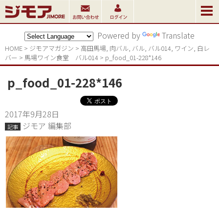
Powered by
Translate
HOME
>
ジモアマガジン
>
高田馬場
,
肉バル
,
バル
,
バル014
,
ワイン
,
白レ
バー
>
馬場ワイン食堂　バル014
>
p_food_01-228*146
p_food_01-228*146
2017年9月28日
ジモア 編集部
記事