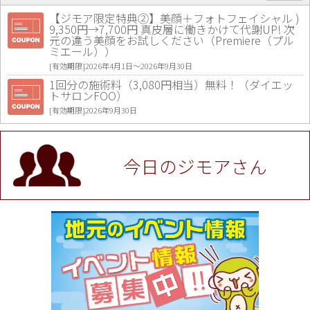
【ジモア限定特典②】美顔＋フォトフェイシャル )
9,350円→7,700円 真皮層に働きかけて代謝UP! 次
元の違う美顔をお試しください（Premiere（プル
ミエール））
[有効期限]2026年4月1日〜2026年9月30日
1回分の施術料（3,080円相当）無料！（ダイエッ
トサロンFOO）
[有効期限]2026年9月30日
値段提示後「ジモア見た」で更に買い取り金額 U
P！※チケットと新品商品は除く（大黒屋 高田馬場
駅前店）
今日のジモアさん
[有効期限]2026年9月30日
★ジモア限定特典★ お会計より全品5％OFF（ナチ
ュラル＆ハンドメイドショップ［マキマキ］）
[有効期限]2026年9月30日まで
【ジモア限定①】初回割引 特価 VIO脱毛11,000円
⇒8,800円（メンズ専門ワックス脱毛サロン Mickle
（ミックル））
[有効期限]2026年9月30日
【ジモア読者特典2】コース 3,500円→3,000円（料
理5品+2時間飲み放題）（創作イタリアン Pia Cu