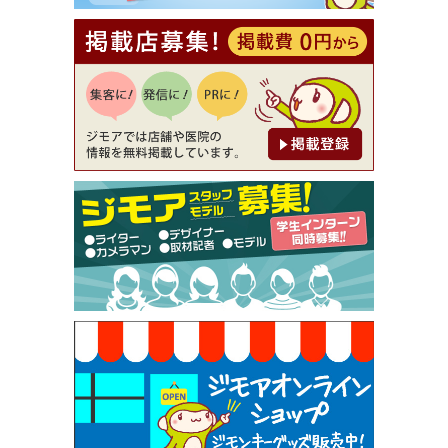
ore（ピアクオーレ））
[有効期限]2026年9月30日
【ジモア読者特典1】料理全品20％OFF ※18時以
降（創作イタリアン Pia Cuore（ピアクオーレ））
[有効期限]2026年9月30日
【ジモア限定②】初回割引 特価 鼻毛脱毛 半額 2,2
00円⇒1,100円（メンズ専門ワックス脱毛サロン Mi
ckle（ミックル））
[有効期限]2026年9月30日
【ジモア限定特典①】まつ毛カール 3,850円→ 2,7
50円（Premiere（プルミエール））
[有効期限]2026年9月30日
焼き餃子 一皿サービス（餃子酒場たっちゃん 西
早稲田店）
[有効期限]2026年9月30日