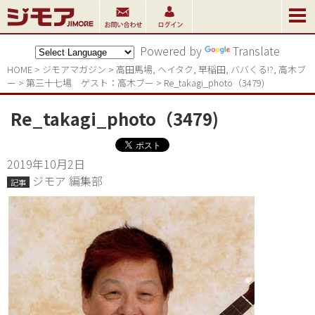
Powered by
Translate
HOME
>
ジモアマガジン
>
高田馬場
,
ヘイタク
,
早稲田
,
ババくる!?
,
高木ブ
ー
>
第三十七場　ゲスト：高木ブー
>
Re_takagi_photo（3479)
Re_takagi_photo（3479)
2019年10月2日
ジモア 編集部
記事