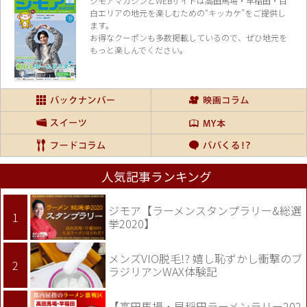
ジモアマガジンとWEBサイトは高田馬場・早稲田・目
白エリアの地元を楽し
むための“キッカケ”をご提供し
ます。
お得なクーポンも多数掲載しているので、
ぜひ地元を
もっと楽しんでください。
人気記事ランキング
ジモア【ラーメンスタンプラリー&総選
挙2020】
メンズVIO脱毛!? 嬉し恥ずかし衝撃のブ
ラジリアンWAX体験記
【高田馬場・早稲田ラーメンラリー202