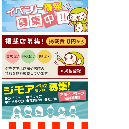
[有効期限]2026年9月30日
【ジモア読者特典1】料理全品
20％OFF ※18時以降（創作イ
タリアン Pia Cuore（ピアクオ
ーレ））
[有効期限]2026年9月30日
【ジモア限定②】初回割引 特
価 鼻毛脱毛 半額 2,200円⇒1,1
00円（メンズ専門ワックス脱
毛サロン Mickle（ミック
ル））
[有効期限]2026年9月30日
【ジモア限定特典①】まつ毛
カール 3,850円→ 2,750円（Pr
emiere（プルミエール））
[有効期限]2026年9月30日
焼き餃子 一皿サービス（餃子
酒場たっちゃん 西早稲田
店）
[有効期限]2026年9月30日