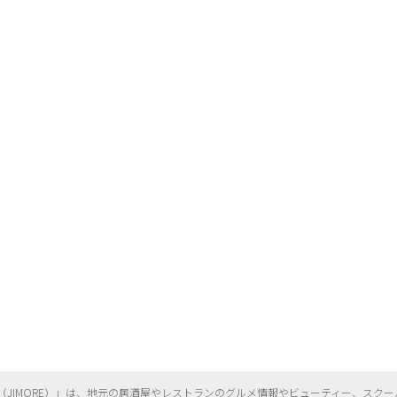
（
JIMORE）」は、地元の居酒屋やレストランのグルメ情報やビューティー、
スクー