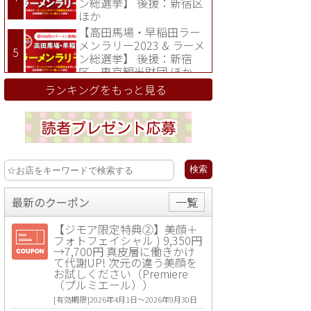
ン総選挙】 後援：新宿区
ほか
【高田馬場・早稲田ラー
メンラリー2023 & ラーメ
ン総選挙】 後援：新宿
区、東京観光財団 ほか
ランキングをもっと見る
最新のクーポン
一覧
【ジモア限定特典②】美顔＋
フォトフェイシャル ) 9,350円
→7,700円 真皮層に働きかけ
て代謝UP! 次元の違う美顔を
お試しください（Premiere
（プルミエール））
[有効期限]2026年4月1日〜2026年9月30日