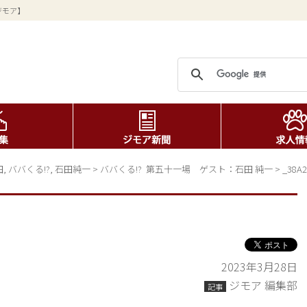
ジモア】
田
,
ババくる!?
,
石田純一
>
ババくる!?  第五十一場　ゲスト：石田 純一
>
_38A2
2023年3月28日
ジモア 編集部
記事