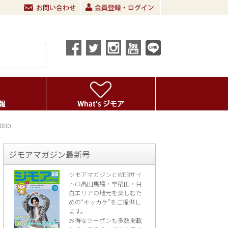
880
ジモアマガジン最新号
ジモアマガジンとWEBサイ
トは高田馬場・早稲田・目
白エリアの地元を楽し
むた
めの“キッカケ”をご提供し
ます。
お得なクーポンも多数掲載