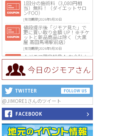
1回分の施術料（3,080円相
当）無料！（ダイエットサロ
ンFOO）
[有効期限]2026年9月30日
値段提示後「ジモア見た」で
更に買い取り金額 UP！※チケ
ットと新品商品は除く（大黒
屋 高田馬場駅前店）
[有効期限]2026年9月30日
★ジモア限定特典★ お会計よ
り全品5％OFF（ナチュラル＆
ハンドメイドショップ［マキ
今日のジモアさん
マキ］）
[有効期限]2026年9月30日まで
【ジモア限定①】初回割引 特
価 VIO脱毛11,000円⇒8,800円
（メンズ専門ワックス脱毛サ
ロン Mickle（ミックル））
@JIMORE1さんのツイート
[有効期限]2026年9月30日
【ジモア読者特典2】コース 3,
500円→3,000円（料理5品+2
時間飲み放題）（創作イタリ
アン Pia Cuore（ピアクオー
レ））