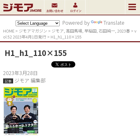
Powered by
Translate
HOME
>
ジモアマガジン
>
ジモア
,
高田馬場
,
早稲田
,
石田純一
,
2023春
>
v
ol.52 2023年4月1日発行
>
H1_h1_110×155
H1_h1_110×155
2023年3月28日
ジモア 編集部
記事