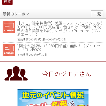
最新のクーポン
一覧
【ジモア限定特典②】美顔＋フォトフェイシャル )
9,350円→7,700円 真皮層に働きかけて代謝UP! 次
元の違う美顔をお試しください（Premiere（プル
ミエール））
[有効期限]2026年4月1日〜2026年9月30日
1回分の施術料（3,080円相当）無料！（ダイエッ
トサロンFOO）
[有効期限]2026年9月30日
値段提示後「ジモア見た」で更に買い取り金額 U
P！※チケットと新品商品は除く（大黒屋 高田馬場
駅前店）
今日のジモアさん
[有効期限]2026年9月30日
★ジモア限定特典★ お会計より全品5％OFF（ナチ
ュラル＆ハンドメイドショップ［マキマキ］）
[有効期限]2026年9月30日まで
【ジモア限定①】初回割引 特価 VIO脱毛11,000円
⇒8,800円（メンズ専門ワックス脱毛サロン Mickle
（ミックル））