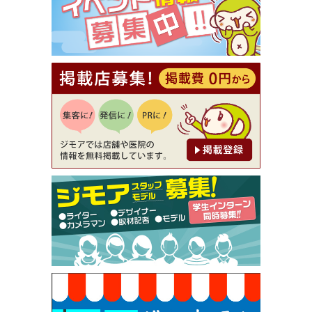
[有効期限]2026年9月30日
【ジモア読者特典2】コース 3,500円→3,000円（料
理5品+2時間飲み放題）（創作イタリアン Pia Cu
ore（ピアクオーレ））
[有効期限]2026年9月30日
【ジモア読者特典1】料理全品20％OFF ※18時以
降（創作イタリアン Pia Cuore（ピアクオーレ））
[有効期限]2026年9月30日
【ジモア限定②】初回割引 特価 鼻毛脱毛 半額 2,2
00円⇒1,100円（メンズ専門ワックス脱毛サロン Mi
ckle（ミックル））
[有効期限]2026年9月30日
【ジモア限定特典①】まつ毛カール 3,850円→ 2,7
50円（Premiere（プルミエール））
[有効期限]2026年9月30日
焼き餃子 一皿サービス（餃子酒場たっちゃん 西
早稲田店）
[有効期限]2026年9月30日