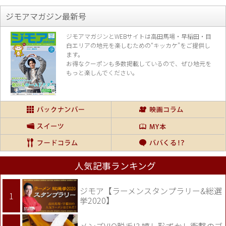
ジモアマガジン最新号
ジモアマガジンとWEBサイトは高田馬場・早稲田・目
白エリアの地元を楽し
むための“キッカケ”をご提供し
ます。
お得なクーポンも多数掲載しているので、
ぜひ地元を
もっと楽しんでください。
人気記事ランキング
ジモア【ラーメンスタンプラリー&総選
挙2020】
メンズVIO脱毛!? 嬉し恥ずかし衝撃のブ