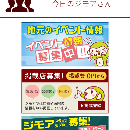
今日のジモアさん
[有効期限]2026年9月30日
★ジモア限定特典★ お会計より全品5％OFF（ナチ
ュラル＆ハンドメイドショップ［マキマキ］）
[有効期限]2026年9月30日まで
【ジモア限定①】初回割引 特価 VIO脱毛11,000円
⇒8,800円（メンズ専門ワックス脱毛サロン Mickle
（ミックル））
[有効期限]2026年9月30日
【ジモア読者特典2】コース 3,500円→3,000円（料
理5品+2時間飲み放題）（創作イタリアン Pia Cu
ore（ピアクオーレ））
[有効期限]2026年9月30日
【ジモア読者特典1】料理全品20％OFF ※18時以
降（創作イタリアン Pia Cuore（ピアクオーレ））
[有効期限]2026年9月30日
【ジモア限定②】初回割引 特価 鼻毛脱毛 半額 2,2
00円⇒1,100円（メンズ専門ワックス脱毛サロン Mi
ckle（ミックル））
[有効期限]2026年9月30日
【ジモア限定特典①】まつ毛カール 3,850円→ 2,7
50円（Premiere（プルミエール））