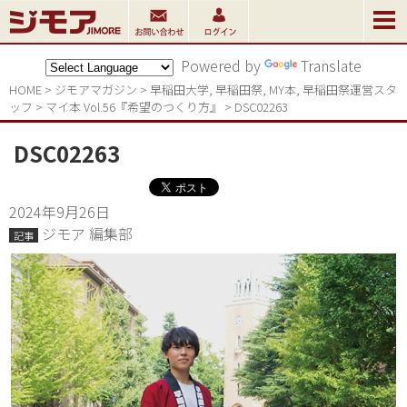
Powered by
Translate
HOME
>
ジモアマガジン
>
早稲田大学
,
早稲田祭
,
MY本
,
早稲田祭運営スタ
ッフ
>
マイ本 Vol.56『希望のつくり方』
>
DSC02263
DSC02263
2024年9月26日
ジモア 編集部
記事