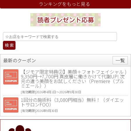
ランキングをもっと見る
最新のクーポン
一覧
【ジモア限定特典②】美顔＋フォトフェイシャル )
9,350円→7,700円 真皮層に働きかけて代謝UP! 次
元の違う美顔をお試しください（Premiere（プル
ミエール））
[有効期限]2026年4月1日〜2026年9月30日
1回分の施術料（3,080円相当）無料！（ダイエッ
トサロンFOO）
[有効期限]2026年9月30日
値段提示後「ジモア見た」で更に買い取り金額 U
P！※チケットと新品商品は除く（大黒屋 高田馬場
駅前店）