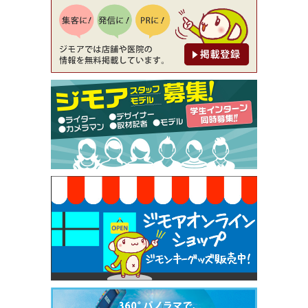
降（創作イタリアン Pia Cuore（ピアクオーレ））
[有効期限]2026年9月30日
【ジモア限定②】初回割引 特価 鼻毛脱毛 半額 2,2
00円⇒1,100円（メンズ専門ワックス脱毛サロン Mi
ckle（ミックル））
[有効期限]2026年9月30日
【ジモア限定特典①】まつ毛カール 3,850円→ 2,7
50円（Premiere（プルミエール））
[有効期限]2026年9月30日
焼き餃子 一皿サービス（餃子酒場たっちゃん 西
早稲田店）
[有効期限]2026年9月30日