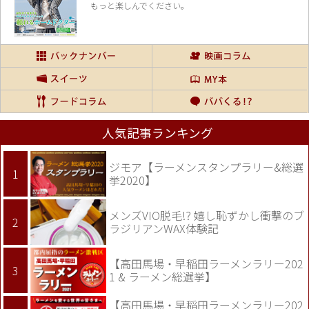
もっと楽しんでください。
人気記事ランキング
ジモア【ラーメンスタンプラリー&総選
挙2020】
メンズVIO脱毛!? 嬉し恥ずかし衝撃のブ
ラジリアンWAX体験記
【高田馬場・早稲田ラーメンラリー202
1 & ラーメン総選挙】
【高田馬場・早稲田ラーメンラリー202