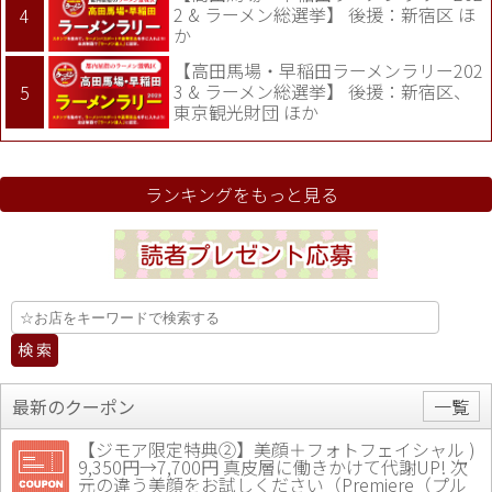
2 & ラーメン総選挙】 後援：新宿区 ほ
か
【高田馬場・早稲田ラーメンラリー202
3 & ラーメン総選挙】 後援：新宿区、
東京観光財団 ほか
ランキングをもっと見る
最新のクーポン
一覧
【ジモア限定特典②】美顔＋フォトフェイシャル )
9,350円→7,700円 真皮層に働きかけて代謝UP! 次
元の違う美顔をお試しください（Premiere（プル