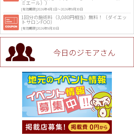
ミエール））
[有効期限]2026年4月1日〜2026年9月30日
1回分の施術料（3,080円相当）無料！（ダイエッ
トサロンFOO）
[有効期限]2026年9月30日
値段提示後「ジモア見た」で更に買い取り金額 U
P！※チケットと新品商品は除く（大黒屋 高田馬場
駅前店）
今日のジモアさん
[有効期限]2026年9月30日
★ジモア限定特典★ お会計より全品5％OFF（ナチ
ュラル＆ハンドメイドショップ［マキマキ］）
[有効期限]2026年9月30日まで
【ジモア限定①】初回割引 特価 VIO脱毛11,000円
⇒8,800円（メンズ専門ワックス脱毛サロン Mickle
（ミックル））
[有効期限]2026年9月30日
【ジモア読者特典2】コース 3,500円→3,000円（料
理5品+2時間飲み放題）（創作イタリアン Pia Cu
ore（ピアクオーレ））
[有効期限]2026年9月30日
【ジモア読者特典1】料理全品20％OFF ※18時以