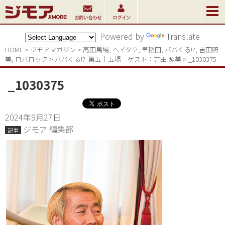
Powered by
Translate
HOME
>
ジモアマガジン
>
高田馬場
,
ヘイタク
,
早稲田
,
ババくる!?
,
吉田照
美
,
ロバロック
>
ババくる!?  第五十五場　ゲスト：吉田 照美
>
_1030375
_1030375
2024年9月27日
ジモア 編集部
記事