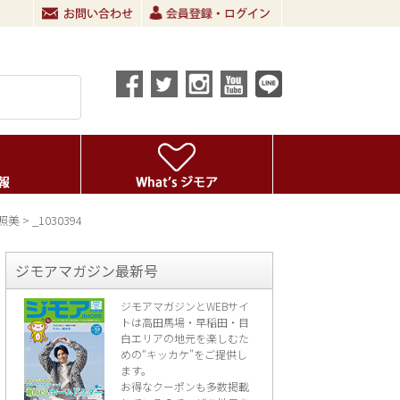
 照美
>
_1030394
ジモアマガジン最新号
ジモアマガジンとWEBサイ
トは高田馬場・早稲田・目
白エリアの地元を楽し
むた
めの“キッカケ”をご提供し
ます。
お得なクーポンも多数掲載