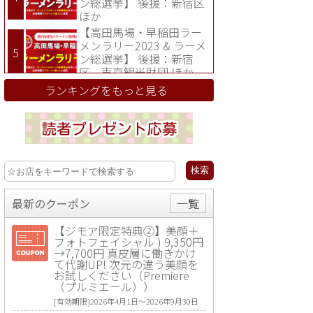
ン総選挙】 後援：新宿区
ほか
【高田馬場・早稲田ラー
メンラリー2023 & ラーメ
ン総選挙】 後援：新宿
区、東京観光財団 ほか
ランキングをもっと見る
最新のクーポン
一覧
【ジモア限定特典②】美顔＋
フォトフェイシャル ) 9,350円
→7,700円 真皮層に働きかけ
て代謝UP! 次元の違う美顔を
お試しください（Premiere
（プルミエール））
[有効期限]2026年4月1日〜2026年9月30日