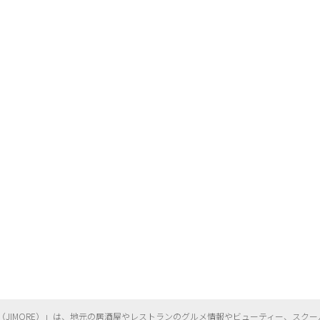
（
JIMORE）」は、地元の居酒屋やレストランのグルメ情報やビューティー、
スクー