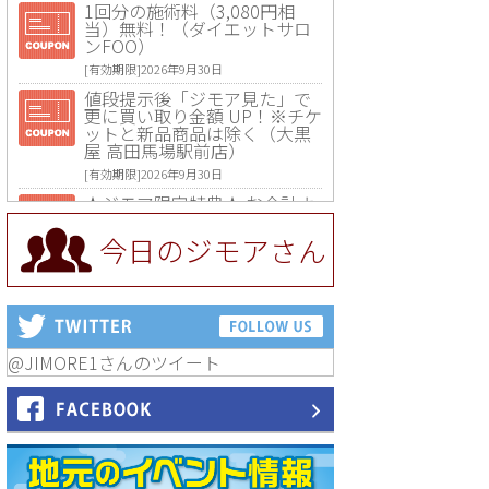
1回分の施術料（3,080円相
当）無料！（ダイエットサロ
ンFOO）
[有効期限]2026年9月30日
値段提示後「ジモア見た」で
更に買い取り金額 UP！※チケ
ットと新品商品は除く（大黒
屋 高田馬場駅前店）
[有効期限]2026年9月30日
★ジモア限定特典★ お会計よ
り全品5％OFF（ナチュラル＆
ハンドメイドショップ［マキ
今日のジモアさん
マキ］）
[有効期限]2026年9月30日まで
【ジモア限定①】初回割引 特
価 VIO脱毛11,000円⇒8,800円
（メンズ専門ワックス脱毛サ
ロン Mickle（ミックル））
@JIMORE1さんのツイート
[有効期限]2026年9月30日
【ジモア読者特典2】コース 3,
500円→3,000円（料理5品+2
時間飲み放題）（創作イタリ
アン Pia Cuore（ピアクオー
レ））