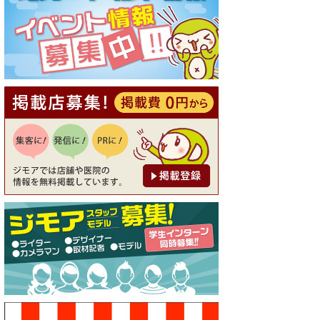
[有効期限]2026年9月30日
【ジモア読者特典1】料理全品
20％OFF ※18時以降（創作イ
タリアン Pia Cuore（ピアクオ
ーレ））
[有効期限]2026年9月30日
【ジモア限定②】初回割引 特
価 鼻毛脱毛 半額 2,200円⇒1,1
00円（メンズ専門ワックス脱
毛サロン Mickle（ミック
ル））
[有効期限]2026年9月30日
【ジモア限定特典①】まつ毛
カール 3,850円→ 2,750円（Pr
emiere（プルミエール））
[有効期限]2026年9月30日
焼き餃子 一皿サービス（餃子
酒場たっちゃん 西早稲田
店）
[有効期限]2026年9月30日