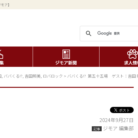
ジモア】
田
,
ババくる!?
,
吉田照美
,
ロバロック
>
ババくる!?  第五十五場　ゲスト：吉田
2024年9月27日
ジモア 編集部
記事