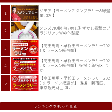
ジモア【ラーメンスタンプラリー&総選
挙2020】
メンズVIO脱毛!? 嬉し恥ずかし衝撃のブ
ラジリアンWAX体験記
【高田馬場・早稲田ラーメンラリー202
1 & ラーメン総選挙】
【高田馬場・早稲田ラーメンラリー202
2 & ラーメン総選挙】 後援：新宿区 ほ
か
【高田馬場・早稲田ラーメンラリー202
3 & ラーメン総選挙】 後援：新宿区、
東京観光財団 ほか
ランキングをもっと見る