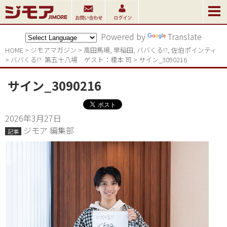
Powered by
Translate
HOME
>
ジモアマガジン
>
高田馬場
,
早稲田
,
ババくる!?
,
佐伯ポインティ
>
ババくる!?  第五十八場　ゲスト：榎本 司
>
サイン_3090216
サイン_3090216
2026年3月27日
ジモア 編集部
記事