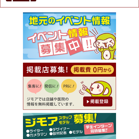
★ジモア限定特典★ お会計より全品5％OFF（ナチ
ュラル＆ハンドメイドショップ［マキマキ］）
[有効期限]2026年9月30日まで
【ジモア限定①】初回割引 特価 VIO脱毛11,000円
⇒8,800円（メンズ専門ワックス脱毛サロン Mickle
（ミックル））
[有効期限]2026年9月30日
【ジモア読者特典2】コース 3,500円→3,000円（料
理5品+2時間飲み放題）（創作イタリアン Pia Cu
ore（ピアクオーレ））
[有効期限]2026年9月30日
【ジモア読者特典1】料理全品20％OFF ※18時以
降（創作イタリアン Pia Cuore（ピアクオーレ））
[有効期限]2026年9月30日
【ジモア限定②】初回割引 特価 鼻毛脱毛 半額 2,2
00円⇒1,100円（メンズ専門ワックス脱毛サロン Mi
ckle（ミックル））
[有効期限]2026年9月30日
【ジモア限定特典①】まつ毛カール 3,850円→ 2,7
50円（Premiere（プルミエール））
[有効期限]2026年9月30日