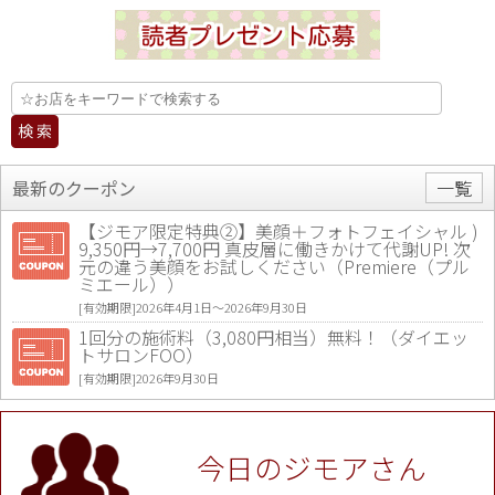
最新のクーポン
一覧
【ジモア限定特典②】美顔＋フォトフェイシャル )
9,350円→7,700円 真皮層に働きかけて代謝UP! 次
元の違う美顔をお試しください（Premiere（プル
ミエール））
[有効期限]2026年4月1日〜2026年9月30日
1回分の施術料（3,080円相当）無料！（ダイエッ
トサロンFOO）
[有効期限]2026年9月30日
値段提示後「ジモア見た」で更に買い取り金額 U
P！※チケットと新品商品は除く（大黒屋 高田馬場
駅前店）
今日のジモアさん
[有効期限]2026年9月30日