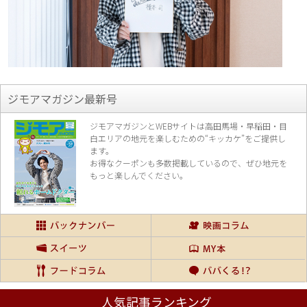
ジモアマガジン最新号
ジモアマガジンとWEBサイトは高田馬場・早稲田・目
白エリアの地元を楽し
むための“キッカケ”をご提供し
ます。
お得なクーポンも多数掲載しているので、
ぜひ地元を
もっと楽しんでください。
人気記事ランキング