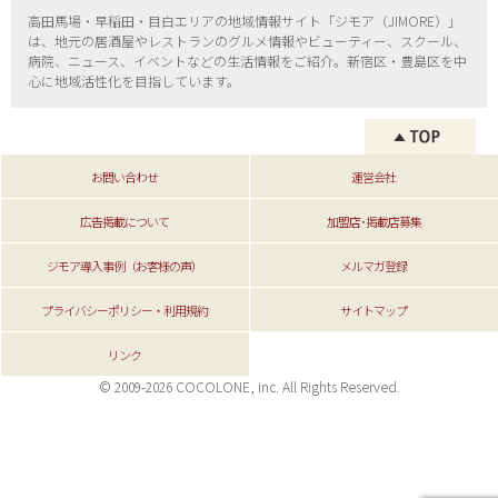
高田馬場・早稲田・目白エリアの地域情報サイト「ジモア（
JIMORE）」
は、地元の居酒屋やレストランのグルメ情報やビューティー、
スクール、
病院、ニュース、イベントなどの生活情報をご紹介。新宿区・
豊島区を中
心に地域活性化を目指しています。
お問い合わせ
運営会社
広告掲載について
加盟店･掲載店募集
ジモア導入事例（お客様の声）
メルマガ登録
プライバシーポリシー・利用規約
サイトマップ
リンク
© 2009-2026 COCOLONE, inc. All Rights Reserved.