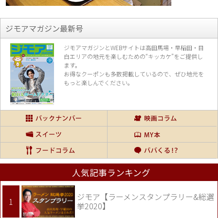
ジモアマガジン最新号
ジモアマガジンとWEBサイトは高田馬場・早稲田・目
白エリアの地元を楽し
むための“キッカケ”をご提供し
ます。
お得なクーポンも多数掲載しているので、
ぜひ地元を
もっと楽しんでください。
人気記事ランキング
ジモア【ラーメンスタンプラリー&総選
挙2020】