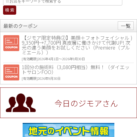
最新のクーポン
一覧
【ジモア限定特典②】美顔＋フォトフェイシャル )
9,350円→7,700円 真皮層に働きかけて代謝UP! 次
元の違う美顔をお試しください（Premiere（プル
ミエール））
[有効期限]2026年4月1日〜2026年9月30日
1回分の施術料（3,080円相当）無料！（ダイエッ
トサロンFOO）
[有効期限]2026年9月30日
値段提示後「ジモア見た」で更に買い取り金額 U
P！※チケットと新品商品は除く（大黒屋 高田馬場
駅前店）
今日のジモアさん
[有効期限]2026年9月30日
★ジモア限定特典★ お会計より全品5％OFF（ナチ
ュラル＆ハンドメイドショップ［マキマキ］）
[有効期限]2026年9月30日まで
【ジモア限定①】初回割引 特価 VIO脱毛11,000円