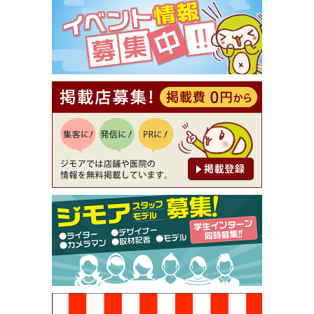
⇒8,800円（メンズ専門ワックス脱毛サロン Mickle
（ミックル））
[有効期限]2026年9月30日
【ジモア読者特典2】コース 3,500円→3,000円（料
理5品+2時間飲み放題）（創作イタリアン Pia Cu
ore（ピアクオーレ））
[有効期限]2026年9月30日
【ジモア読者特典1】料理全品20％OFF ※18時以
降（創作イタリアン Pia Cuore（ピアクオーレ））
[有効期限]2026年9月30日
【ジモア限定②】初回割引 特価 鼻毛脱毛 半額 2,2
00円⇒1,100円（メンズ専門ワックス脱毛サロン Mi
ckle（ミックル））
[有効期限]2026年9月30日
【ジモア限定特典①】まつ毛カール 3,850円→ 2,7
50円（Premiere（プルミエール））
[有効期限]2026年9月30日
焼き餃子 一皿サービス（餃子酒場たっちゃん 西
早稲田店）
[有効期限]2026年9月30日