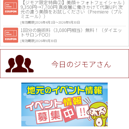
【ジモア限定特典②】美顔＋フォトフェイシャル )
9,350円→7,700円 真皮層に働きかけて代謝UP! 次
元の違う美顔をお試しください（Premiere（プル
ミエール））
[有効期限]2026年4月1日〜2026年9月30日
1回分の施術料（3,080円相当）無料！（ダイエッ
トサロンFOO）
[有効期限]2026年9月30日
値段提示後「ジモア見た」で更に買い取り金額 U
P！※チケットと新品商品は除く（大黒屋 高田馬場
駅前店）
今日のジモアさん
[有効期限]2026年9月30日
★ジモア限定特典★ お会計より全品5％OFF（ナチ
ュラル＆ハンドメイドショップ［マキマキ］）
[有効期限]2026年9月30日まで
【ジモア限定①】初回割引 特価 VIO脱毛11,000円
⇒8,800円（メンズ専門ワックス脱毛サロン Mickle
（ミックル））
[有効期限]2026年9月30日
【ジモア読者特典2】コース 3,500円→3,000円（料
理5品+2時間飲み放題）（創作イタリアン Pia Cu
ore（ピアクオーレ））