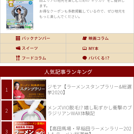
白エリアの地元を楽し
むための“キッカケ”をご提供し
ます。
お得なクーポンも多数掲載しているので、
ぜひ地元を
もっと楽しんでください。
人気記事ランキング
ジモア【ラーメンスタンプラリー&総選
挙2020】
メンズVIO脱毛!? 嬉し恥ずかし衝撃のブ
ラジリアンWAX体験記
【高田馬場・早稲田ラーメンラリー202
1 & ラーメン総選挙】