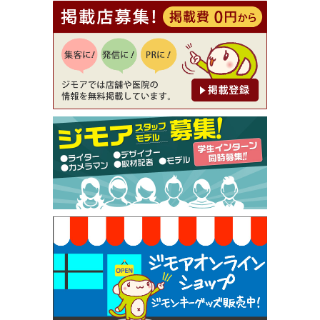
[有効期限]2026年9月30日
【ジモア読者特典1】料理全品20％OFF ※18時以
降（創作イタリアン Pia Cuore（ピアクオーレ））
[有効期限]2026年9月30日
【ジモア限定②】初回割引 特価 鼻毛脱毛 半額 2,2
00円⇒1,100円（メンズ専門ワックス脱毛サロン Mi
ckle（ミックル））
[有効期限]2026年9月30日
【ジモア限定特典①】まつ毛カール 3,850円→ 2,7
50円（Premiere（プルミエール））
[有効期限]2026年9月30日
焼き餃子 一皿サービス（餃子酒場たっちゃん 西
早稲田店）
[有効期限]2026年9月30日