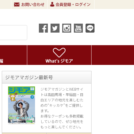
ジモアマガジン最新号
ジモアマガジンとWEBサイ
トは高田馬場・早稲田・目
白エリアの地元を楽し
むた
めの“キッカケ”をご提供し
ます。
お得なクーポンも多数掲載
しているので、
ぜひ地元を
もっと楽しんでください。