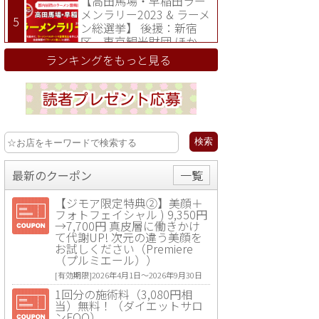
【高田馬場・早稲田ラー
メンラリー2023 & ラーメ
ン総選挙】 後援：新宿
区、東京観光財団 ほか
ランキングをもっと見る
最新のクーポン
一覧
【ジモア限定特典②】美顔＋
フォトフェイシャル ) 9,350円
→7,700円 真皮層に働きかけ
て代謝UP! 次元の違う美顔を
お試しください（Premiere
（プルミエール））
[有効期限]2026年4月1日〜2026年9月30日
1回分の施術料（3,080円相
当）無料！（ダイエットサロ
ンFOO）