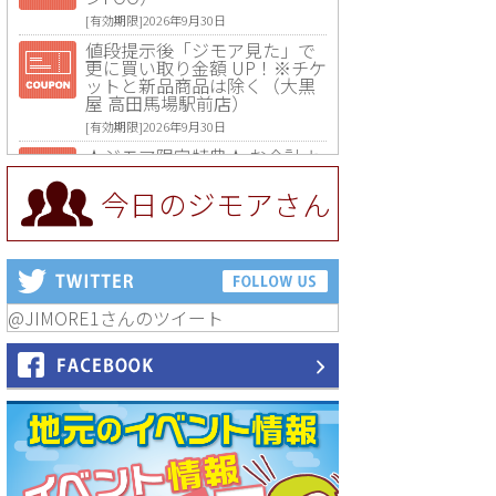
[有効期限]2026年9月30日
値段提示後「ジモア見た」で
更に買い取り金額 UP！※チケ
ットと新品商品は除く（大黒
屋 高田馬場駅前店）
[有効期限]2026年9月30日
★ジモア限定特典★ お会計よ
り全品5％OFF（ナチュラル＆
ハンドメイドショップ［マキ
今日のジモアさん
マキ］）
[有効期限]2026年9月30日まで
【ジモア限定①】初回割引 特
価 VIO脱毛11,000円⇒8,800円
（メンズ専門ワックス脱毛サ
ロン Mickle（ミックル））
@JIMORE1さんのツイート
[有効期限]2026年9月30日
【ジモア読者特典2】コース 3,
500円→3,000円（料理5品+2
時間飲み放題）（創作イタリ
アン Pia Cuore（ピアクオー
レ））
[有効期限]2026年9月30日
【ジモア読者特典1】料理全品