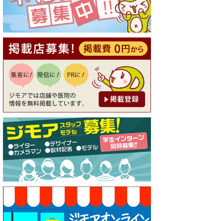
20％OFF ※18時以降（創作イ
タリアン Pia Cuore（ピアクオ
ーレ））
[有効期限]2026年9月30日
【ジモア限定②】初回割引 特
価 鼻毛脱毛 半額 2,200円⇒1,1
00円（メンズ専門ワックス脱
毛サロン Mickle（ミック
ル））
[有効期限]2026年9月30日
【ジモア限定特典①】まつ毛
カール 3,850円→ 2,750円（Pr
emiere（プルミエール））
[有効期限]2026年9月30日
焼き餃子 一皿サービス（餃子
酒場たっちゃん 西早稲田
店）
[有効期限]2026年9月30日