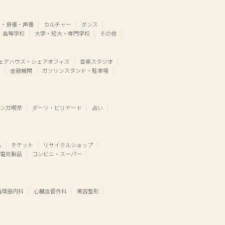
ル・俳優・声優
カルチャー
ダンス
高等学校
大学・短大・専門学校
その他
ェアハウス・シェアオフィス
音楽スタジオ
金融機関
ガソリンスタンド・駐車場
ンガ喫茶
ダーツ・ビリヤード
占い
品
チケット
リサイクルショップ
電気製品
コンビニ・スーパー
循環器内科
心臓血管外科
美容整形