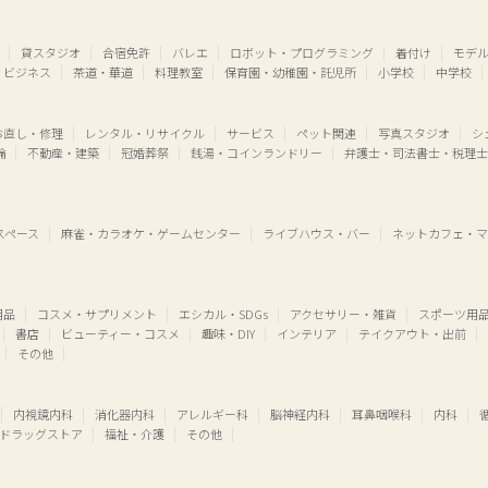
貸スタジオ
合宿免許
バレエ
ロボット・プログラミング
着付け
モデ
・ビジネス
茶道・華道
料理教室
保育園・幼稚園・託児所
小学校
中学校
お直し・修理
レンタル・リサイクル
サービス
ペット関連
写真スタジオ
シ
輪
不動産・建築
冠婚葬祭
銭湯・コインランドリー
弁護士・司法書士・税理士
スペース
麻雀・カラオケ・ゲームセンター
ライブハウス・バー
ネットカフェ・マ
用品
コスメ・サプリメント
エシカル・SDGs
アクセサリー・雑貨
スポーツ用
書店
ビューティー・コスメ
趣味・DIY
インテリア
テイクアウト・出前
その他
内視鏡内科
消化器内科
アレルギー科
脳神経内科
耳鼻咽喉科
内科
ドラッグストア
福祉・介護
その他