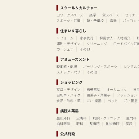
スクール＆カルチャー
コワークスペース
語学
貸スペース
セミナー
スポーツ・武道
塾・予備校
音楽
パソコン
住まい＆暮らし
リフォーム
家事代行
採用求人・人材紹介
印刷・デザイン
クリーニング
ロードバイク駐
カーシェア
その他
アミューズメント
映画館・劇場
ボーリング・スポーツ
レンタル
スナック・パブ
その他
ショッピング
文具・デザイン
携帯電話
オーガニック
日
自転車・バイク
和菓子・洋菓子
ファッション
食品・飲料・酒
CD・楽器
ペット
花・園芸
病院＆薬局
整形外科
皮膚科
病院・クリニック
肛門科
歯科医院
眼科
整骨院
動物病院
薬局
公共施設