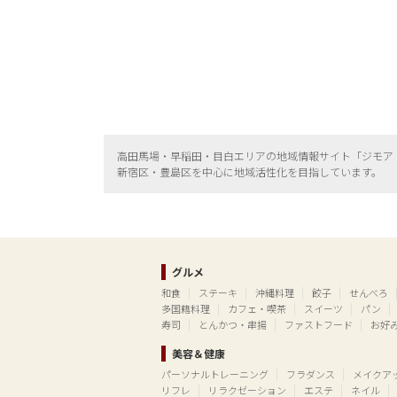
高田馬場・早稲田・目白エリアの地域情報サイト「ジモア
新宿区・
豊島区を中心に地域活性化を目指しています。
グルメ
和食
ステーキ
沖縄料理
餃子
せんべろ
多国籍料理
カフェ・喫茶
スイーツ
パン
寿司
とんかつ・串揚
ファストフード
お好
美容＆健康
パーソナルトレーニング
フラダンス
メイクア
リフレ
リラクゼーション
エステ
ネイル