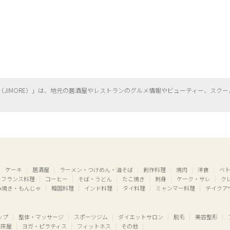
（
JIMORE）」は、地元の居酒屋やレストランのグルメ情報やビューティー、
スクー
ケーキ
居酒屋
ラーメン・つけめん・油そば
創作料理
焼肉
洋食
ベ
フランス料理
コーヒー
そば・うどん
たこ焼き
刺身
ケーク・サレ
ク
み焼き・もんじゃ
韓国料理
インド料理
タイ料理
ミャンマー料理
テイクア
ップ
整体・マッサージ
スポーツジム
ダイエットサロン
脱毛
美容整形
床屋
ヨガ・ピラティス
フィットネス
その他