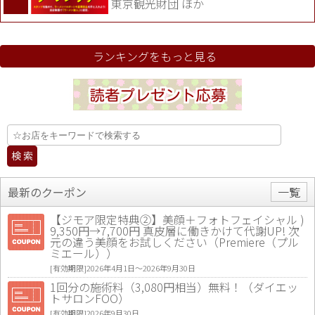
東京観光財団 ほか
ランキングをもっと見る
最新のクーポン
一覧
【ジモア限定特典②】美顔＋フォトフェイシャル )
9,350円→7,700円 真皮層に働きかけて代謝UP! 次
元の違う美顔をお試しください（Premiere（プル
ミエール））
[有効期限]2026年4月1日〜2026年9月30日
1回分の施術料（3,080円相当）無料！（ダイエッ
トサロンFOO）
[有効期限]2026年9月30日