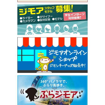
[有効期限]2026年9月30日
【ジモア限定特典①】まつ毛カール 3,850円→ 2,7
50円（Premiere（プルミエール））
[有効期限]2026年9月30日
焼き餃子 一皿サービス（餃子酒場たっちゃん 西
早稲田店）
[有効期限]2026年9月30日