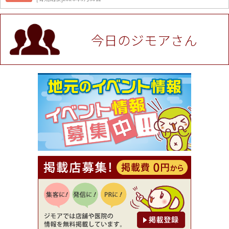
値段提示後「ジモア見た」で更に買い取り金額 U
P！※チケットと新品商品は除く（大黒屋 高田馬場
駅前店）
今日のジモアさん
[有効期限]2026年9月30日
★ジモア限定特典★ お会計より全品5％OFF（ナチ
ュラル＆ハンドメイドショップ［マキマキ］）
[有効期限]2026年9月30日まで
【ジモア限定①】初回割引 特価 VIO脱毛11,000円
⇒8,800円（メンズ専門ワックス脱毛サロン Mickle
（ミックル））
[有効期限]2026年9月30日
【ジモア読者特典2】コース 3,500円→3,000円（料
理5品+2時間飲み放題）（創作イタリアン Pia Cu
ore（ピアクオーレ））
[有効期限]2026年9月30日
【ジモア読者特典1】料理全品20％OFF ※18時以
降（創作イタリアン Pia Cuore（ピアクオーレ））
[有効期限]2026年9月30日
【ジモア限定②】初回割引 特価 鼻毛脱毛 半額 2,2
00円⇒1,100円（メンズ専門ワックス脱毛サロン Mi
ckle（ミックル））