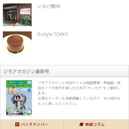
いなげ眼科
D-style TOKYO
ジモアマガジン最新号
ジモアマガジンとWEBサイトは高田馬場・早稲田・目
白エリアの地元を楽し
むための“キッカケ”をご提供し
ます。
お得なクーポンも多数掲載しているので、
ぜひ地元を
もっと楽しんでください。