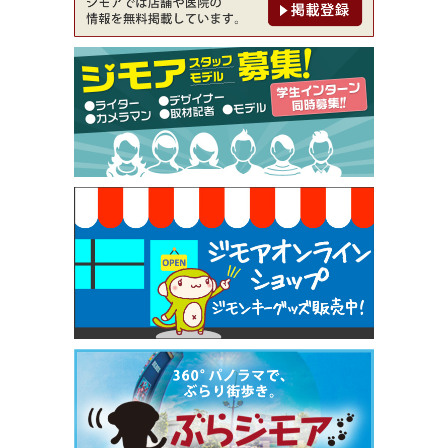
00円⇒1,100円（メンズ専門ワックス脱毛サロン Mi
ckle（ミックル））
[有効期限]2026年9月30日
【ジモア限定特典①】まつ毛カール 3,850円→ 2,7
50円（Premiere（プルミエール））
[有効期限]2026年9月30日
焼き餃子 一皿サービス（餃子酒場たっちゃん 西
早稲田店）
[有効期限]2026年9月30日