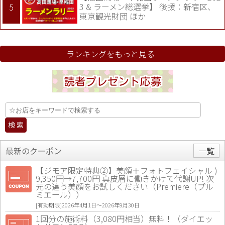
3 & ラーメン総選挙】 後援：新宿区、
東京観光財団 ほか
ランキングをもっと見る
最新のクーポン
一覧
【ジモア限定特典②】美顔＋フォトフェイシャル )
9,350円→7,700円 真皮層に働きかけて代謝UP! 次
元の違う美顔をお試しください（Premiere（プル
ミエール））
[有効期限]2026年4月1日〜2026年9月30日
1回分の施術料（3,080円相当）無料！（ダイエッ