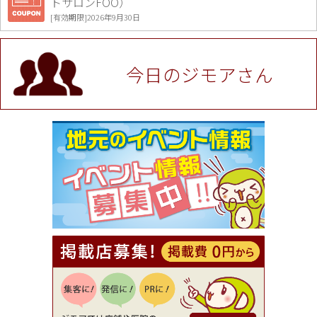
トサロンFOO）
[有効期限]2026年9月30日
値段提示後「ジモア見た」で更に買い取り金額 U
P！※チケットと新品商品は除く（大黒屋 高田馬場
駅前店）
今日のジモアさん
[有効期限]2026年9月30日
★ジモア限定特典★ お会計より全品5％OFF（ナチ
ュラル＆ハンドメイドショップ［マキマキ］）
[有効期限]2026年9月30日まで
【ジモア限定①】初回割引 特価 VIO脱毛11,000円
⇒8,800円（メンズ専門ワックス脱毛サロン Mickle
（ミックル））
[有効期限]2026年9月30日
【ジモア読者特典2】コース 3,500円→3,000円（料
理5品+2時間飲み放題）（創作イタリアン Pia Cu
ore（ピアクオーレ））
[有効期限]2026年9月30日
【ジモア読者特典1】料理全品20％OFF ※18時以
降（創作イタリアン Pia Cuore（ピアクオーレ））
[有効期限]2026年9月30日
【ジモア限定②】初回割引 特価 鼻毛脱毛 半額 2,2