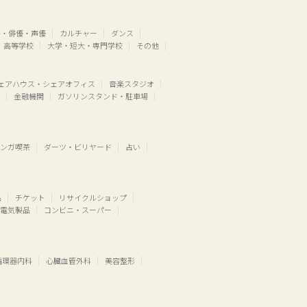
ル・俳優・声優
カルチャー
ダンス
高等学校
大学・短大・専門学校
その他
ェアハウス・シェアオフィス
音楽スタジオ
金融機関
ガソリンスタンド・駐車場
ンガ喫茶
ダーツ・ビリヤード
占い
品
チケット
リサイクルショップ
電気製品
コンビニ・スーパー
循環器内科
心臓血管外科
美容整形