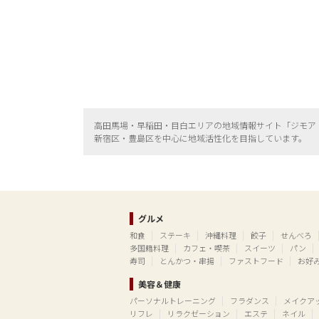
高田馬場・早稲田・目白エリアの地域情報サイト「ジモア
新宿区・
豊島区を中心に地域活性化を目指しています。
グルメ
和食
ステーキ
沖縄料理
餃子
せんべろ
多国籍料理
カフェ・喫茶
スイーツ
パン
寿司
とんかつ・串揚
ファストフード
お好
美容＆健康
パーソナルトレーニング
フラダンス
メイクア
リフレ
リラクゼーション
エステ
ネイル