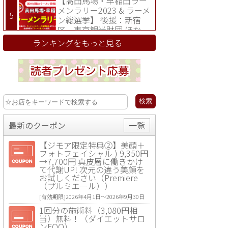
【高田馬場・早稲田ラー
メンラリー2023 & ラーメ
ン総選挙】 後援：新宿
区、東京観光財団 ほか
ランキングをもっと見る
最新のクーポン
一覧
【ジモア限定特典②】美顔＋
フォトフェイシャル ) 9,350円
→7,700円 真皮層に働きかけ
て代謝UP! 次元の違う美顔を
お試しください（Premiere
（プルミエール））
[有効期限]2026年4月1日〜2026年9月30日
1回分の施術料（3,080円相
当）無料！（ダイエットサロ
ンFOO）