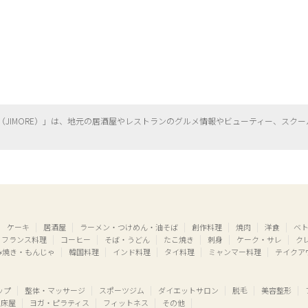
（
JIMORE）」は、地元の居酒屋やレストランのグルメ情報やビューティー、
スクー
ケーキ
居酒屋
ラーメン・つけめん・油そば
創作料理
焼肉
洋食
ベ
フランス料理
コーヒー
そば・うどん
たこ焼き
刺身
ケーク・サレ
ク
み焼き・もんじゃ
韓国料理
インド料理
タイ料理
ミャンマー料理
テイクア
ップ
整体・マッサージ
スポーツジム
ダイエットサロン
脱毛
美容整形
床屋
ヨガ・ピラティス
フィットネス
その他