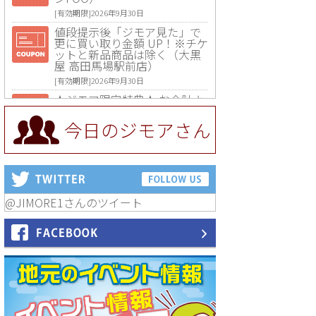
[有効期限]2026年9月30日
値段提示後「ジモア見た」で
更に買い取り金額 UP！※チケ
ットと新品商品は除く（大黒
屋 高田馬場駅前店）
[有効期限]2026年9月30日
★ジモア限定特典★ お会計よ
り全品5％OFF（ナチュラル＆
ハンドメイドショップ［マキ
今日のジモアさん
マキ］）
[有効期限]2026年9月30日まで
【ジモア限定①】初回割引 特
価 VIO脱毛11,000円⇒8,800円
（メンズ専門ワックス脱毛サ
ロン Mickle（ミックル））
@JIMORE1さんのツイート
[有効期限]2026年9月30日
【ジモア読者特典2】コース 3,
500円→3,000円（料理5品+2
時間飲み放題）（創作イタリ
アン Pia Cuore（ピアクオー
レ））
[有効期限]2026年9月30日
【ジモア読者特典1】料理全品