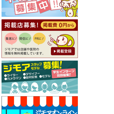
20％OFF ※18時以降（創作イ
タリアン Pia Cuore（ピアクオ
ーレ））
[有効期限]2026年9月30日
【ジモア限定②】初回割引 特
価 鼻毛脱毛 半額 2,200円⇒1,1
00円（メンズ専門ワックス脱
毛サロン Mickle（ミック
ル））
[有効期限]2026年9月30日
【ジモア限定特典①】まつ毛
カール 3,850円→ 2,750円（Pr
emiere（プルミエール））
[有効期限]2026年9月30日
焼き餃子 一皿サービス（餃子
酒場たっちゃん 西早稲田
店）
[有効期限]2026年9月30日