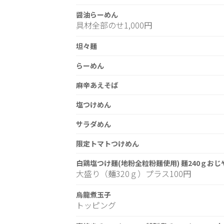
醤油らーめん
具材全部のせ1,000円
坦々麺
らーめん
麻辛あえそば
塩つけめん
サラダめん
限定トマトつけめん
白鶏塩つけ麺(地粉全粒粉麺使用) 麺240ｇお
大盛り（麺320ｇ）プラス100円
烏龍煮玉子
トッピング