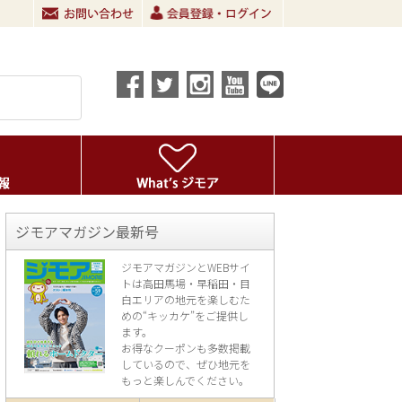
ジモアマガジン最新号
ジモアマガジンとWEBサイ
トは高田馬場・早稲田・目
白エリアの地元を楽し
むた
めの“キッカケ”をご提供し
ます。
お得なクーポンも多数掲載
しているので、
ぜひ地元を
もっと楽しんでください。