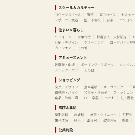
スクール＆カルチャー
コワークスペース
語学
貸スペース
セミナー
スポーツ・武道
塾・予備校
音楽
パソコン
住まい＆暮らし
リフォーム
家事代行
採用求人・人材紹介
印刷・デザイン
クリーニング
ロードバイク駐
カーシェア
その他
アミューズメント
映画館・劇場
ボーリング・スポーツ
レンタル
スナック・パブ
その他
ショッピング
文具・デザイン
携帯電話
オーガニック
日
自転車・バイク
和菓子・洋菓子
ファッション
食品・飲料・酒
CD・楽器
ペット
花・園芸
病院＆薬局
整形外科
皮膚科
病院・クリニック
肛門科
歯科医院
眼科
整骨院
動物病院
薬局
公共施設