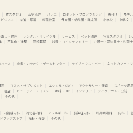
貸スタジオ
合宿免許
バレエ
ロボット・プログラミング
着付け
モデ
・ビジネス
茶道・華道
料理教室
保育園・幼稚園・託児所
小学校
中学校
お直し・修理
レンタル・リサイクル
サービス
ペット関連
写真スタジオ
シ
輪
不動産・建築
冠婚葬祭
銭湯・コインランドリー
弁護士・司法書士・税理士
スペース
麻雀・カラオケ・ゲームセンター
ライブハウス・バー
ネットカフェ・マ
用品
コスメ・サプリメント
エシカル・SDGs
アクセサリー・雑貨
スポーツ用
書店
ビューティー・コスメ
趣味・DIY
インテリア
テイクアウト・出前
その他
内視鏡内科
消化器内科
アレルギー科
脳神経内科
耳鼻咽喉科
内科
ドラッグストア
福祉・介護
その他