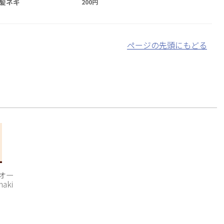
髪ネギ
200円
ページの先頭にもどる
 オー
aki
］