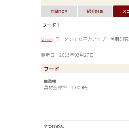
店舗TOP
紹介記事
メ
フード
｜
ラーメンで女子力アップ！美肌研究
ひとこと
更新日：2015年03月27日
フード
白鶏麺
具材全部のせ1,000円
辛つけめん