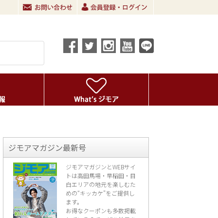
ジモアマガジン最新号
ジモアマガジンとWEBサイ
トは高田馬場・早稲田・目
白エリアの地元を楽し
むた
めの“キッカケ”をご提供し
ます。
お得なクーポンも多数掲載