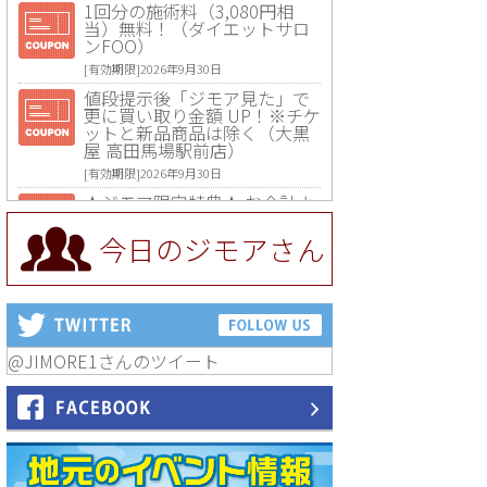
1回分の施術料（3,080円相
当）無料！（ダイエットサロ
ンFOO）
[有効期限]2026年9月30日
値段提示後「ジモア見た」で
更に買い取り金額 UP！※チケ
ットと新品商品は除く（大黒
屋 高田馬場駅前店）
[有効期限]2026年9月30日
★ジモア限定特典★ お会計よ
り全品5％OFF（ナチュラル＆
ハンドメイドショップ［マキ
今日のジモアさん
マキ］）
[有効期限]2026年9月30日まで
【ジモア限定①】初回割引 特
価 VIO脱毛11,000円⇒8,800円
（メンズ専門ワックス脱毛サ
ロン Mickle（ミックル））
@JIMORE1さんのツイート
[有効期限]2026年9月30日
【ジモア読者特典2】コース 3,
500円→3,000円（料理5品+2
時間飲み放題）（創作イタリ
アン Pia Cuore（ピアクオー
レ））