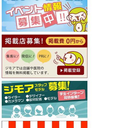
[有効期限]2026年9月30日
【ジモア読者特典1】料理全品
20％OFF ※18時以降（創作イ
タリアン Pia Cuore（ピアクオ
ーレ））
[有効期限]2026年9月30日
【ジモア限定②】初回割引 特
価 鼻毛脱毛 半額 2,200円⇒1,1
00円（メンズ専門ワックス脱
毛サロン Mickle（ミック
ル））
[有効期限]2026年9月30日
【ジモア限定特典①】まつ毛
カール 3,850円→ 2,750円（Pr
emiere（プルミエール））
[有効期限]2026年9月30日
焼き餃子 一皿サービス（餃子
酒場たっちゃん 西早稲田
店）
[有効期限]2026年9月30日