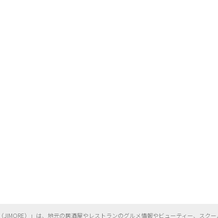
（
JIMORE）」は、地元の居酒屋やレストランのグルメ情報やビューティー、
スクー