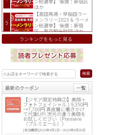
ン総選挙】 後援：新宿区
ほか
【高田馬場・早稲田ラー
メンラリー2023 & ラーメ
ン総選挙】 後援：新宿
区、東京観光財団 ほか
ランキングをもっと見る
最新のクーポン
一覧
【ジモア限定特典②】美顔＋
フォトフェイシャル ) 9,350円
→7,700円 真皮層に働きかけ
て代謝UP! 次元の違う美顔を
お試しください（Premiere
（プルミエール））
[有効期限]2026年4月1日〜2026年9月30日