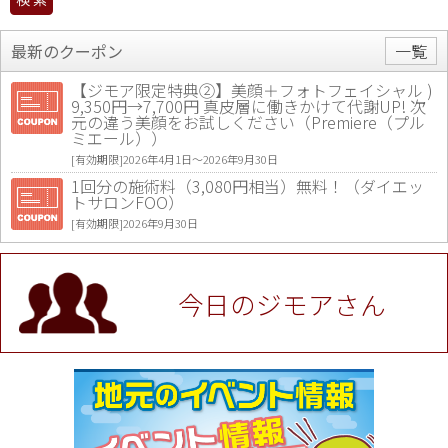
最新のクーポン
一覧
【ジモア限定特典②】美顔＋フォトフェイシャル )
9,350円→7,700円 真皮層に働きかけて代謝UP! 次
元の違う美顔をお試しください（Premiere（プル
ミエール））
[有効期限]2026年4月1日〜2026年9月30日
1回分の施術料（3,080円相当）無料！（ダイエッ
トサロンFOO）
[有効期限]2026年9月30日
値段提示後「ジモア見た」で更に買い取り金額 U
P！※チケットと新品商品は除く（大黒屋 高田馬場
駅前店）
今日のジモアさん
[有効期限]2026年9月30日
★ジモア限定特典★ お会計より全品5％OFF（ナチ
ュラル＆ハンドメイドショップ［マキマキ］）
[有効期限]2026年9月30日まで
【ジモア限定①】初回割引 特価 VIO脱毛11,000円
⇒8,800円（メンズ専門ワックス脱毛サロン Mickle
（ミックル））