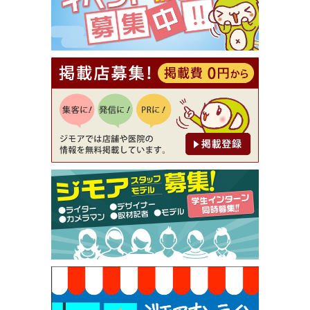
[有効期限]2026年9月30日
【ジモア読者特典2】コース 3,500円→3,000円（料
理5品+2時間飲み放題）（創作イタリアン Pia Cu
ore（ピアクオーレ））
[有効期限]2026年9月30日
【ジモア読者特典1】料理全品20％OFF ※18時以
降（創作イタリアン Pia Cuore（ピアクオーレ））
[有効期限]2026年9月30日
【ジモア限定②】初回割引 特価 鼻毛脱毛 半額 2,2
00円⇒1,100円（メンズ専門ワックス脱毛サロン Mi
ckle（ミックル））
[有効期限]2026年9月30日
【ジモア限定特典①】まつ毛カール 3,850円→ 2,7
50円（Premiere（プルミエール））
[有効期限]2026年9月30日
焼き餃子 一皿サービス（餃子酒場たっちゃん 西
早稲田店）
[有効期限]2026年9月30日