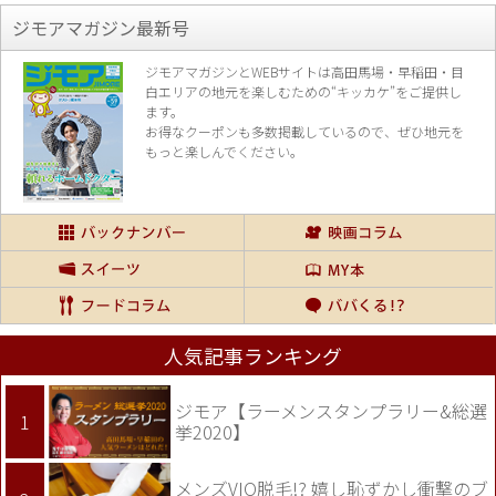
ジモアマガジン最新号
ジモアマガジンとWEBサイトは高田馬場・早稲田・目
白エリアの地元を楽し
むための“キッカケ”をご提供し
ます。
お得なクーポンも多数掲載しているので、
ぜひ地元を
もっと楽しんでください。
人気記事ランキング
ジモア【ラーメンスタンプラリー&総選
挙2020】
メンズVIO脱毛!? 嬉し恥ずかし衝撃のブ