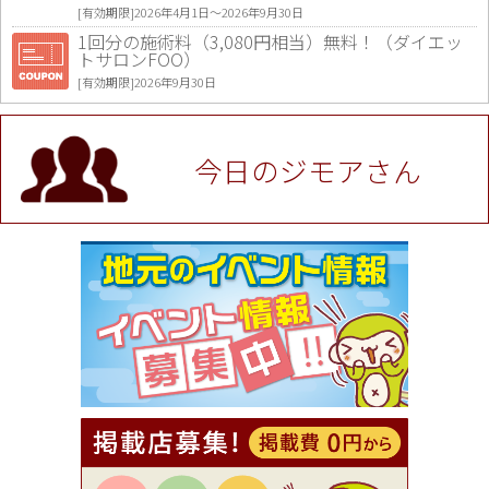
[有効期限]2026年4月1日〜2026年9月30日
1回分の施術料（3,080円相当）無料！（ダイエッ
トサロンFOO）
[有効期限]2026年9月30日
値段提示後「ジモア見た」で更に買い取り金額 U
P！※チケットと新品商品は除く（大黒屋 高田馬場
駅前店）
今日のジモアさん
[有効期限]2026年9月30日
★ジモア限定特典★ お会計より全品5％OFF（ナチ
ュラル＆ハンドメイドショップ［マキマキ］）
[有効期限]2026年9月30日まで
【ジモア限定①】初回割引 特価 VIO脱毛11,000円
⇒8,800円（メンズ専門ワックス脱毛サロン Mickle
（ミックル））
[有効期限]2026年9月30日
【ジモア読者特典2】コース 3,500円→3,000円（料
理5品+2時間飲み放題）（創作イタリアン Pia Cu
ore（ピアクオーレ））
[有効期限]2026年9月30日
【ジモア読者特典1】料理全品20％OFF ※18時以
降（創作イタリアン Pia Cuore（ピアクオーレ））