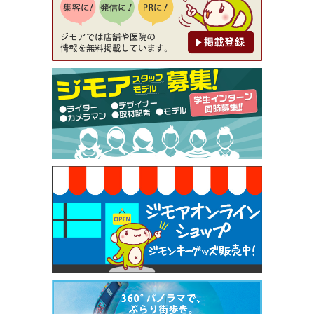
[有効期限]2026年9月30日
【ジモア限定②】初回割引 特価 鼻毛脱毛 半額 2,2
00円⇒1,100円（メンズ専門ワックス脱毛サロン Mi
ckle（ミックル））
[有効期限]2026年9月30日
【ジモア限定特典①】まつ毛カール 3,850円→ 2,7
50円（Premiere（プルミエール））
[有効期限]2026年9月30日
焼き餃子 一皿サービス（餃子酒場たっちゃん 西
早稲田店）
[有効期限]2026年9月30日