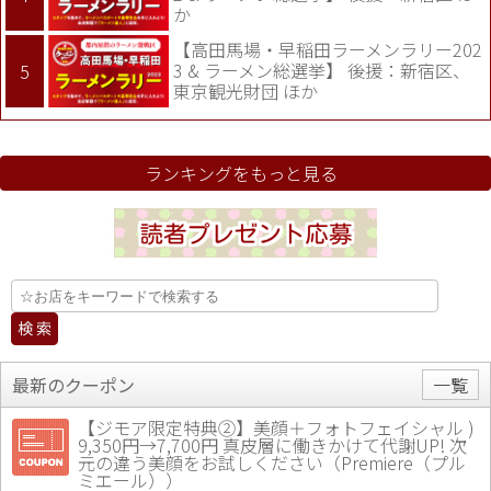
か
【高田馬場・早稲田ラーメンラリー202
3 & ラーメン総選挙】 後援：新宿区、
東京観光財団 ほか
ランキングをもっと見る
最新のクーポン
一覧
【ジモア限定特典②】美顔＋フォトフェイシャル )
9,350円→7,700円 真皮層に働きかけて代謝UP! 次
元の違う美顔をお試しください（Premiere（プル
ミエール））