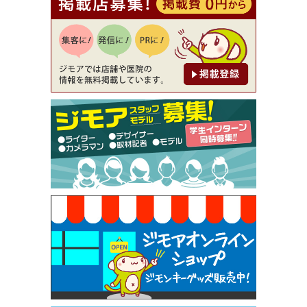
【ジモア読者特典1】料理全品20％OFF ※18時以
降（創作イタリアン Pia Cuore（ピアクオーレ））
[有効期限]2026年9月30日
【ジモア限定②】初回割引 特価 鼻毛脱毛 半額 2,2
00円⇒1,100円（メンズ専門ワックス脱毛サロン Mi
ckle（ミックル））
[有効期限]2026年9月30日
【ジモア限定特典①】まつ毛カール 3,850円→ 2,7
50円（Premiere（プルミエール））
[有効期限]2026年9月30日
焼き餃子 一皿サービス（餃子酒場たっちゃん 西
早稲田店）
[有効期限]2026年9月30日