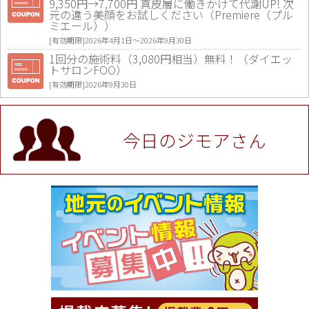
9,350円→7,700円 真皮層に働きかけて代謝UP! 次
元の違う美顔をお試しください（Premiere（プル
ミエール））
[有効期限]2026年4月1日〜2026年9月30日
1回分の施術料（3,080円相当）無料！（ダイエッ
トサロンFOO）
[有効期限]2026年9月30日
値段提示後「ジモア見た」で更に買い取り金額 U
P！※チケットと新品商品は除く（大黒屋 高田馬場
駅前店）
今日のジモアさん
[有効期限]2026年9月30日
★ジモア限定特典★ お会計より全品5％OFF（ナチ
ュラル＆ハンドメイドショップ［マキマキ］）
[有効期限]2026年9月30日まで
【ジモア限定①】初回割引 特価 VIO脱毛11,000円
⇒8,800円（メンズ専門ワックス脱毛サロン Mickle
（ミックル））
[有効期限]2026年9月30日
【ジモア読者特典2】コース 3,500円→3,000円（料
理5品+2時間飲み放題）（創作イタリアン Pia Cu
ore（ピアクオーレ））
[有効期限]2026年9月30日