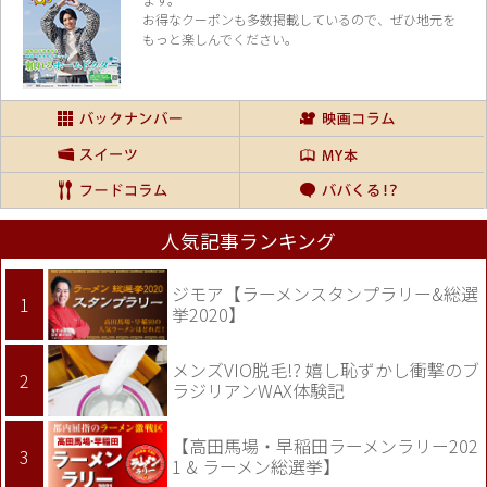
お得なクーポンも多数掲載しているので、
ぜひ地元を
もっと楽しんでください。
人気記事ランキング
ジモア【ラーメンスタンプラリー&総選
挙2020】
メンズVIO脱毛!? 嬉し恥ずかし衝撃のブ
ラジリアンWAX体験記
【高田馬場・早稲田ラーメンラリー202
1 & ラーメン総選挙】