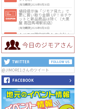
[有効期限]2026年9月30日
値段提示後「ジモア見た」で
更に買い取り金額 UP！※チケ
ットと新品商品は除く（大黒
屋 高田馬場駅前店）
[有効期限]2026年9月30日
★ジモア限定特典★ お会計よ
り全品5％OFF（ナチュラル＆
ハンドメイドショップ［マキ
今日のジモアさん
マキ］）
[有効期限]2026年9月30日まで
【ジモア限定①】初回割引 特
価 VIO脱毛11,000円⇒8,800円
（メンズ専門ワックス脱毛サ
ロン Mickle（ミックル））
@JIMORE1さんのツイート
[有効期限]2026年9月30日
【ジモア読者特典2】コース 3,
500円→3,000円（料理5品+2
時間飲み放題）（創作イタリ
アン Pia Cuore（ピアクオー
レ））
[有効期限]2026年9月30日
【ジモア読者特典1】料理全品