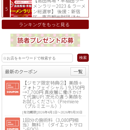
【高田馬場・早稲田ラー
メンラリー2023 & ラーメ
ン総選挙】 後援：新宿
区、東京観光財団 ほか
ランキングをもっと見る
最新のクーポン
一覧
【ジモア限定特典②】美顔＋
フォトフェイシャル ) 9,350円
→7,700円 真皮層に働きかけ
て代謝UP! 次元の違う美顔を
お試しください（Premiere
（プルミエール））
[有効期限]2026年4月1日〜2026年9月30日
1回分の施術料（3,080円相
当）無料！（ダイエットサロ
ンFOO）