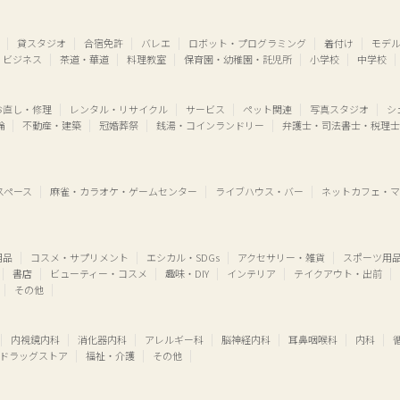
貸スタジオ
合宿免許
バレエ
ロボット・プログラミング
着付け
モデ
・ビジネス
茶道・華道
料理教室
保育園・幼稚園・託児所
小学校
中学校
お直し・修理
レンタル・リサイクル
サービス
ペット関連
写真スタジオ
シ
輪
不動産・建築
冠婚葬祭
銭湯・コインランドリー
弁護士・司法書士・税理士
スペース
麻雀・カラオケ・ゲームセンター
ライブハウス・バー
ネットカフェ・マ
用品
コスメ・サプリメント
エシカル・SDGs
アクセサリー・雑貨
スポーツ用
書店
ビューティー・コスメ
趣味・DIY
インテリア
テイクアウト・出前
その他
内視鏡内科
消化器内科
アレルギー科
脳神経内科
耳鼻咽喉科
内科
ドラッグストア
福祉・介護
その他