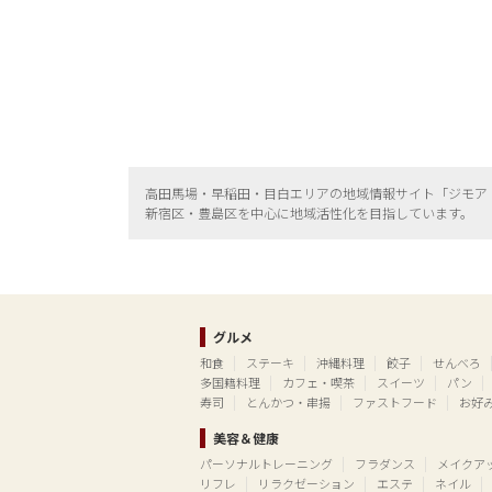
高田馬場・早稲田・目白エリアの地域情報サイト「ジモア
新宿区・
豊島区を中心に地域活性化を目指しています。
グルメ
和食
ステーキ
沖縄料理
餃子
せんべろ
多国籍料理
カフェ・喫茶
スイーツ
パン
寿司
とんかつ・串揚
ファストフード
お好
美容＆健康
パーソナルトレーニング
フラダンス
メイクア
リフレ
リラクゼーション
エステ
ネイル