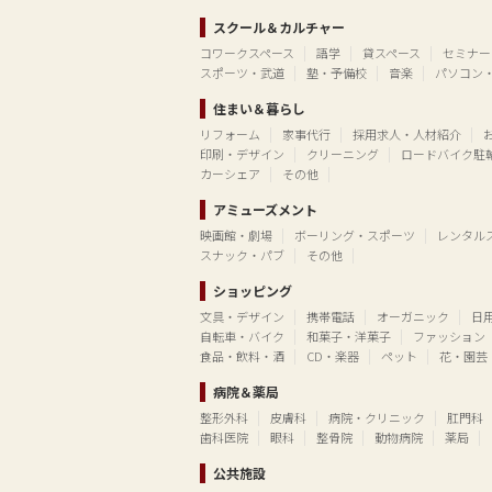
スクール＆カルチャー
コワークスペース
語学
貸スペース
セミナー
スポーツ・武道
塾・予備校
音楽
パソコン
住まい＆暮らし
リフォーム
家事代行
採用求人・人材紹介
印刷・デザイン
クリーニング
ロードバイク駐
カーシェア
その他
アミューズメント
映画館・劇場
ボーリング・スポーツ
レンタル
スナック・パブ
その他
ショッピング
文具・デザイン
携帯電話
オーガニック
日
自転車・バイク
和菓子・洋菓子
ファッション
食品・飲料・酒
CD・楽器
ペット
花・園芸
病院＆薬局
整形外科
皮膚科
病院・クリニック
肛門科
歯科医院
眼科
整骨院
動物病院
薬局
公共施設