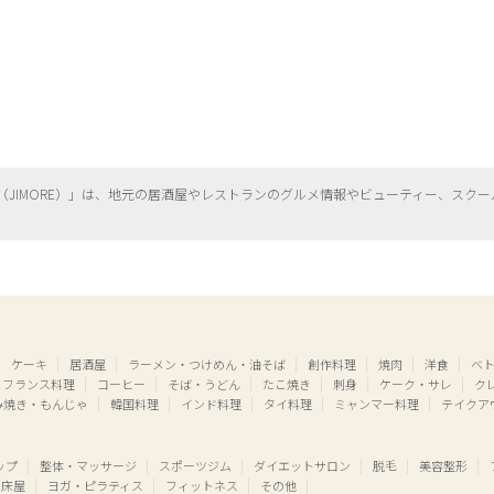
（
JIMORE）」は、地元の居酒屋やレストランのグルメ情報やビューティー、
スクー
ケーキ
居酒屋
ラーメン・つけめん・油そば
創作料理
焼肉
洋食
ベ
フランス料理
コーヒー
そば・うどん
たこ焼き
刺身
ケーク・サレ
ク
み焼き・もんじゃ
韓国料理
インド料理
タイ料理
ミャンマー料理
テイクア
ップ
整体・マッサージ
スポーツジム
ダイエットサロン
脱毛
美容整形
床屋
ヨガ・ピラティス
フィットネス
その他