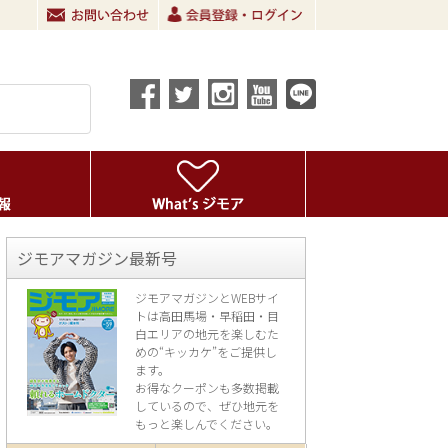
ジモアマガジン最新号
ジモアマガジンとWEBサイ
トは高田馬場・早稲田・目
白エリアの地元を楽し
むた
めの“キッカケ”をご提供し
ます。
お得なクーポンも多数掲載
しているので、
ぜひ地元を
もっと楽しんでください。