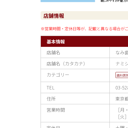
店舗情報
※営業時間・定休日等が、記載と異なる場合が
基本情報
店舗名
なみ
店舗名（カタカナ）
ナミ
カテゴリー
歯科医
TEL
03-52
住所
東京都
営業時間
［月・水
［火］1
定休日
土曜