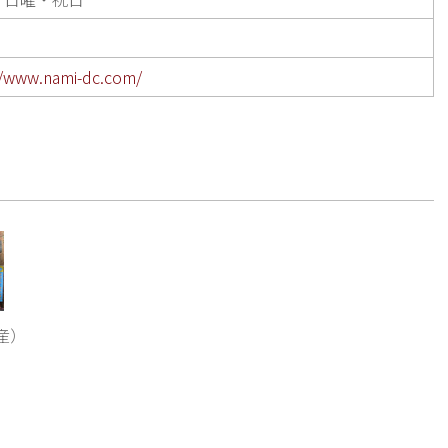
//www.nami-dc.com/
産）