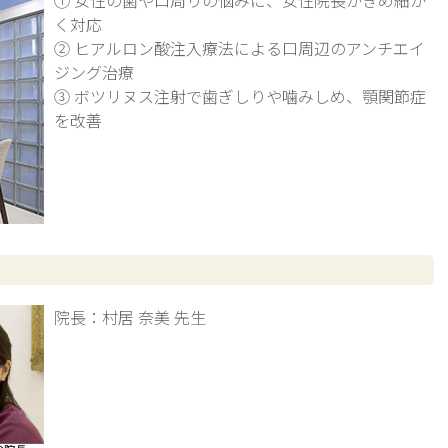
① 女性の歯や口周りの悩みに、女性院長がきめ細か
く対応
② ヒアルロン酸注入療法による口周辺のアンチエイ
ジング治療
③ ボツリヌス注射で歯ぎしりや噛みしめ、顎関節症
を改善
院長：村居 奈美 先生