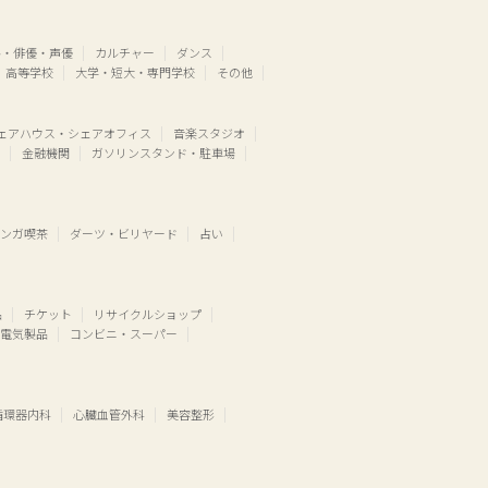
ル・俳優・声優
カルチャー
ダンス
高等学校
大学・短大・専門学校
その他
ェアハウス・シェアオフィス
音楽スタジオ
金融機関
ガソリンスタンド・駐車場
ンガ喫茶
ダーツ・ビリヤード
占い
品
チケット
リサイクルショップ
電気製品
コンビニ・スーパー
循環器内科
心臓血管外科
美容整形