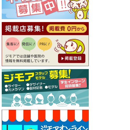
20％OFF ※18時以降（創作イ
タリアン Pia Cuore（ピアクオ
ーレ））
[有効期限]2026年9月30日
【ジモア限定②】初回割引 特
価 鼻毛脱毛 半額 2,200円⇒1,1
00円（メンズ専門ワックス脱
毛サロン Mickle（ミック
ル））
[有効期限]2026年9月30日
【ジモア限定特典①】まつ毛
カール 3,850円→ 2,750円（Pr
emiere（プルミエール））
[有効期限]2026年9月30日
焼き餃子 一皿サービス（餃子
酒場たっちゃん 西早稲田
店）
[有効期限]2026年9月30日