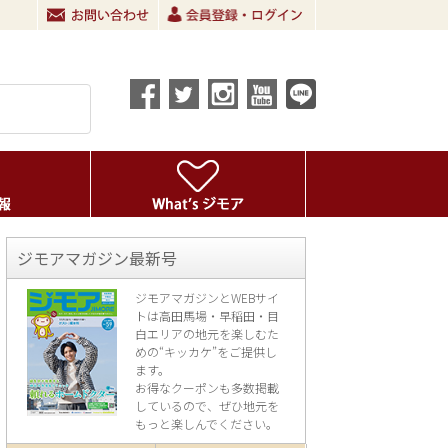
ジモアマガジン最新号
ジモアマガジンとWEBサイ
トは高田馬場・早稲田・目
白エリアの地元を楽し
むた
めの“キッカケ”をご提供し
ます。
お得なクーポンも多数掲載
しているので、
ぜひ地元を
もっと楽しんでください。