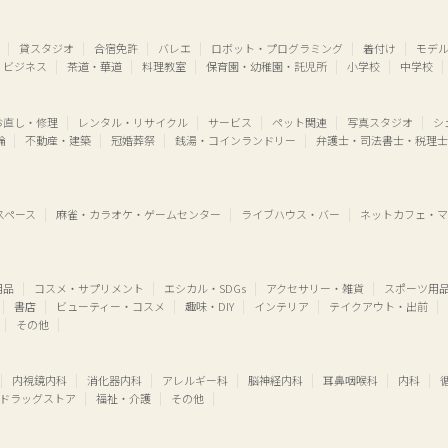
貸スタジオ
合宿免許
バレエ
ロボット・プログラミング
着付け
モデ
・ビジネス
茶道・華道
料理教室
保育園・幼稚園・託児所
小学校
中学校
お直し・修理
レンタル・リサイクル
サービス
ペット関連
写真スタジオ
シ
輪
不動産・建築
冠婚葬祭
銭湯・コインランドリー
弁護士・司法書士・税理士
スペース
麻雀・カラオケ・ゲームセンター
ライブハウス・バー
ネットカフェ・マ
用品
コスメ・サプリメント
エシカル・SDGs
アクセサリー・雑貨
スポーツ用
書店
ビューティー・コスメ
趣味・DIY
インテリア
テイクアウト・出前
その他
内視鏡内科
消化器内科
アレルギー科
脳神経内科
耳鼻咽喉科
内科
ドラッグストア
福祉・介護
その他