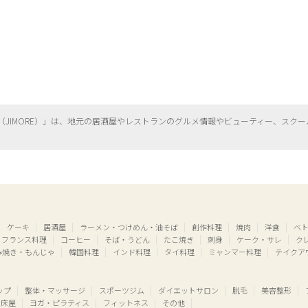
（
JIMORE）」は、地元の居酒屋やレストランのグルメ情報やビューティー、
スクー
ケーキ
居酒屋
ラーメン・つけめん・油そば
創作料理
焼肉
洋食
ベ
フランス料理
コーヒー
そば・うどん
たこ焼き
刺身
ケーク・サレ
ク
み焼き・もんじゃ
韓国料理
インド料理
タイ料理
ミャンマー料理
テイクア
ップ
整体・マッサージ
スポーツジム
ダイエットサロン
脱毛
美容整形
床屋
ヨガ・ピラティス
フィットネス
その他