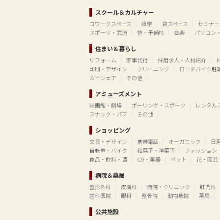
スクール＆カルチャー
コワークスペース
語学
貸スペース
セミナー
スポーツ・武道
塾・予備校
音楽
パソコン
住まい＆暮らし
リフォーム
家事代行
採用求人・人材紹介
印刷・デザイン
クリーニング
ロードバイク駐
カーシェア
その他
アミューズメント
映画館・劇場
ボーリング・スポーツ
レンタル
スナック・パブ
その他
ショッピング
文具・デザイン
携帯電話
オーガニック
日
自転車・バイク
和菓子・洋菓子
ファッション
食品・飲料・酒
CD・楽器
ペット
花・園芸
病院＆薬局
整形外科
皮膚科
病院・クリニック
肛門科
歯科医院
眼科
整骨院
動物病院
薬局
公共施設