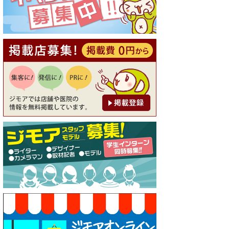
20％OFF ※18時以降（創作イ
タリアン Pia Cuore（ピアクオ
ーレ））
[有効期限]2026年9月30日
【ジモア限定②】初回割引 特
価 鼻毛脱毛 半額 2,200円⇒1,1
00円（メンズ専門ワックス脱
毛サロン Mickle（ミック
ル））
[有効期限]2026年9月30日
【ジモア限定特典①】まつ毛
カール 3,850円→ 2,750円（Pr
emiere（プルミエール））
[有効期限]2026年9月30日
焼き餃子 一皿サービス（餃子
酒場たっちゃん 西早稲田
店）
[有効期限]2026年9月30日