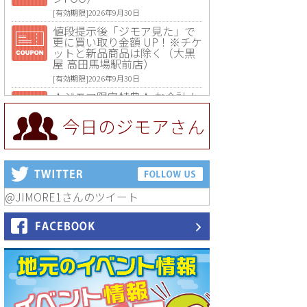
[有効期限]2026年9月30日
値段提示後「ジモア見た」で
更に買い取り金額 UP！※チケ
ットと新品商品は除く（大黒
屋 高田馬場駅前店）
[有効期限]2026年9月30日
★ジモア限定特典★ お会計よ
り全品5％OFF（ナチュラル＆
ハンドメイドショップ［マキ
今日のジモアさん
マキ］）
[有効期限]2026年9月30日まで
【ジモア限定①】初回割引 特
価 VIO脱毛11,000円⇒8,800円
（メンズ専門ワックス脱毛サ
ロン Mickle（ミックル））
@JIMORE1さんのツイート
[有効期限]2026年9月30日
【ジモア読者特典2】コース 3,
500円→3,000円（料理5品+2
時間飲み放題）（創作イタリ
アン Pia Cuore（ピアクオー
レ））
[有効期限]2026年9月30日
【ジモア読者特典1】料理全品