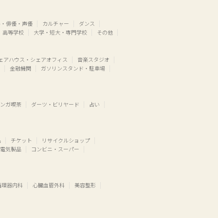
ル・俳優・声優
カルチャー
ダンス
高等学校
大学・短大・専門学校
その他
ェアハウス・シェアオフィス
音楽スタジオ
金融機関
ガソリンスタンド・駐車場
ンガ喫茶
ダーツ・ビリヤード
占い
品
チケット
リサイクルショップ
電気製品
コンビニ・スーパー
循環器内科
心臓血管外科
美容整形