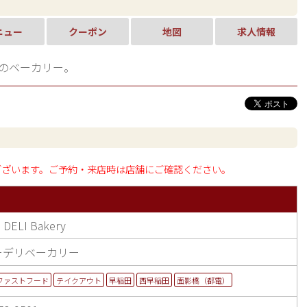
ニュー
クーポン
地図
求人情報
発祥のベーカリー。
ございます。ご予約・来店時は店舗にご確認ください。
DELI Bakery
ーデリベーカリー
ファストフード
テイクアウト
早稲田
西早稲田
面影橋（都電）