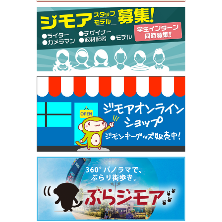
[有効期限]2026年9月30日
【ジモア限定特典①】まつ毛カール 3,850円→ 2,7
50円（Premiere（プルミエール））
[有効期限]2026年9月30日
焼き餃子 一皿サービス（餃子酒場たっちゃん 西
早稲田店）
[有効期限]2026年9月30日