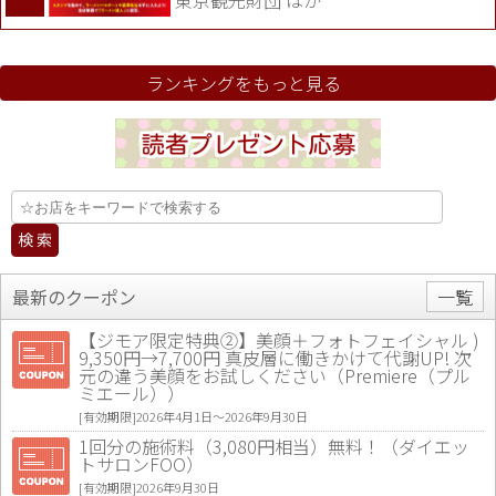
東京観光財団 ほか
ランキングをもっと見る
最新のクーポン
一覧
【ジモア限定特典②】美顔＋フォトフェイシャル )
9,350円→7,700円 真皮層に働きかけて代謝UP! 次
元の違う美顔をお試しください（Premiere（プル
ミエール））
[有効期限]2026年4月1日〜2026年9月30日
1回分の施術料（3,080円相当）無料！（ダイエッ
トサロンFOO）
[有効期限]2026年9月30日