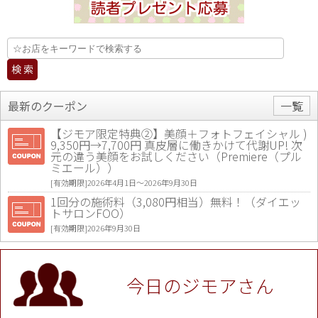
最新のクーポン
一覧
【ジモア限定特典②】美顔＋フォトフェイシャル )
9,350円→7,700円 真皮層に働きかけて代謝UP! 次
元の違う美顔をお試しください（Premiere（プル
ミエール））
[有効期限]2026年4月1日〜2026年9月30日
1回分の施術料（3,080円相当）無料！（ダイエッ
トサロンFOO）
[有効期限]2026年9月30日
値段提示後「ジモア見た」で更に買い取り金額 U
P！※チケットと新品商品は除く（大黒屋 高田馬場
駅前店）
今日のジモアさん
[有効期限]2026年9月30日
★ジモア限定特典★ お会計より全品5％OFF（ナチ