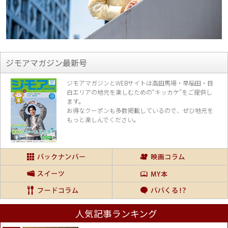
ジモアマガジン最新号
ジモアマガジンとWEBサイトは高田馬場・早稲田・目
白エリアの地元を楽し
むための“キッカケ”をご提供し
ます。
お得なクーポンも多数掲載しているので、
ぜひ地元を
もっと楽しんでください。
人気記事ランキング