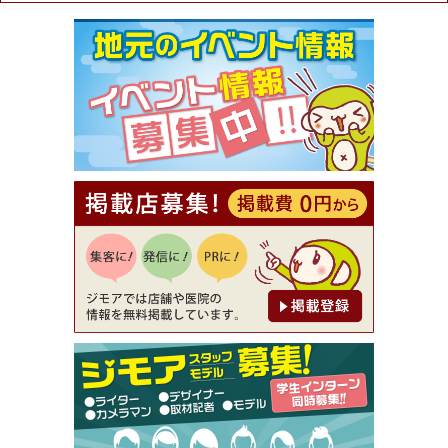
ュラル＆ハンドメイドショップ［マキマキ］）
[有効期限]2026年9月30日まで
【ジモア限定①】初回割引 特価 VIO脱毛11,000円
⇒8,800円（メンズ専門ワックス脱毛サロン Mickle
（ミックル））
[有効期限]2026年9月30日
【ジモア読者特典2】コース 3,500円→3,000円（料
理5品+2時間飲み放題）（創作イタリアン Pia Cu
ore（ピアクオーレ））
[有効期限]2026年9月30日
【ジモア読者特典1】料理全品20％OFF ※18時以
降（創作イタリアン Pia Cuore（ピアクオーレ））
[有効期限]2026年9月30日
【ジモア限定②】初回割引 特価 鼻毛脱毛 半額 2,2
00円⇒1,100円（メンズ専門ワックス脱毛サロン Mi
ckle（ミックル））
[有効期限]2026年9月30日
【ジモア限定特典①】まつ毛カール 3,850円→ 2,7
50円（Premiere（プルミエール））
[有効期限]2026年9月30日
焼き餃子 一皿サービス（餃子酒場たっちゃん 西