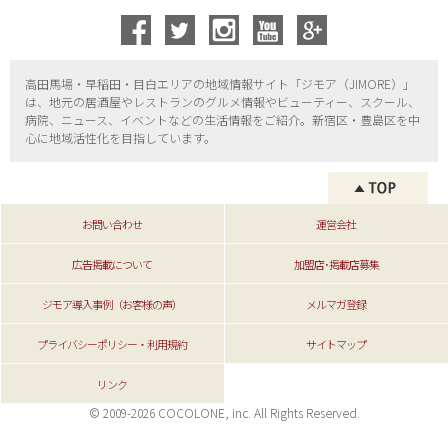
高田馬場・早稲田・目白エリアの地域情報サイト「ジモア（
JIMORE）」
は、地元の居酒屋やレストランのグルメ情報やビューティー、
スクール、
病院、ニュース、イベントなどの生活情報をご紹介。新宿区・
豊島区を中
心に地域活性化を目指しています。
お問い合わせ
運営会社
広告掲載について
加盟店･掲載店募集
ジモア導入事例（お客様の声）
メルマガ登録
プライバシーポリシー・利用規約
サイトマップ
リンク
© 2009-2026 COCOLONE, inc. All Rights Reserved.