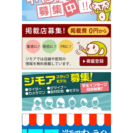
[有効期限]2026年9月30日
【ジモア読者特典2】コース 3,500円→3,000円（料
理5品+2時間飲み放題）（創作イタリアン Pia Cu
ore（ピアクオーレ））
[有効期限]2026年9月30日
【ジモア読者特典1】料理全品20％OFF ※18時以
降（創作イタリアン Pia Cuore（ピアクオーレ））
[有効期限]2026年9月30日
【ジモア限定②】初回割引 特価 鼻毛脱毛 半額 2,2
00円⇒1,100円（メンズ専門ワックス脱毛サロン Mi
ckle（ミックル））
[有効期限]2026年9月30日
【ジモア限定特典①】まつ毛カール 3,850円→ 2,7
50円（Premiere（プルミエール））
[有効期限]2026年9月30日
焼き餃子 一皿サービス（餃子酒場たっちゃん 西
早稲田店）
[有効期限]2026年9月30日