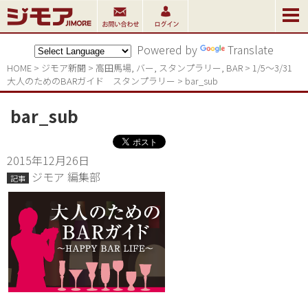
Powered by
Translate
HOME
>
ジモア新聞
>
高田馬場
,
バー
,
スタンプラリー
,
BAR
>
1/5〜3/31 
大人のためのBARガイド　スタンプラリー
>
bar_sub
bar_sub
2015年12月26日
ジモア 編集部
記事