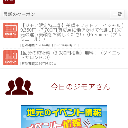
最新のクーポン
一覧
【ジモア限定特典②】美顔＋フォトフェイシャル )
9,350円→7,700円 真皮層に働きかけて代謝UP! 次
元の違う美顔をお試しください（Premiere（プル
ミエール））
[有効期限]2026年4月1日〜2026年9月30日
1回分の施術料（3,080円相当）無料！（ダイエッ
トサロンFOO）
[有効期限]2026年9月30日
値段提示後「ジモア見た」で更に買い取り金額 U
P！※チケットと新品商品は除く（大黒屋 高田馬場
駅前店）
今日のジモアさん
[有効期限]2026年9月30日
★ジモア限定特典★ お会計より全品5％OFF（ナチ
ュラル＆ハンドメイドショップ［マキマキ］）
[有効期限]2026年9月30日まで
【ジモア限定①】初回割引 特価 VIO脱毛11,000円
⇒8,800円（メンズ専門ワックス脱毛サロン Mickle
（ミックル））