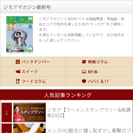
ジモアマガジン最新号
ジモアマガジンとWEBサイトは高田馬場・早稲田・目
白エリアの地元を楽し
むための“キッカケ”をご提供し
ます。
お得なクーポンも多数掲載しているので、
ぜひ地元を
もっと楽しんでください。
人気記事ランキング
ジモア【ラーメンスタンプラリー&総選
挙2020】
メンズVIO脱毛!? 嬉し恥ずかし衝撃のブ