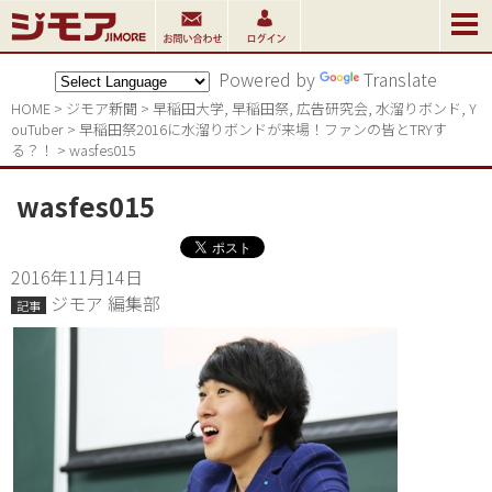
Powered by
Translate
HOME
>
ジモア新聞
>
早稲田大学
,
早稲田祭
,
広告研究会
,
水溜りボンド
,
Y
ouTuber
>
早稲田祭2016に水溜りボンドが来場！ファンの皆とTRYす
る？！
>
wasfes015
wasfes015
2016年11月14日
ジモア 編集部
記事