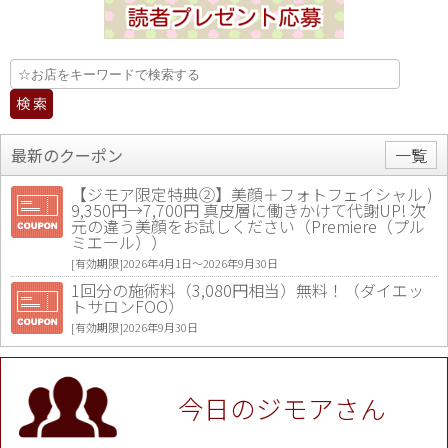
最新のクーポン
一覧
【ジモア限定特典②】美顔＋フォトフェイシャル )
9,350円→7,700円 真皮層に働きかけて代謝UP! 次
元の違う美顔をお試しください（Premiere（プル
ミエール））
[有効期限]2026年4月1日〜2026年9月30日
1回分の施術料（3,080円相当）無料！（ダイエッ
トサロンFOO）
[有効期限]2026年9月30日
値段提示後「ジモア見た」で更に買い取り金額 U
P！※チケットと新品商品は除く（大黒屋 高田馬場
駅前店）
今日のジモアさん
[有効期限]2026年9月30日
★ジモア限定特典★ お会計より全品5％OFF（ナチ