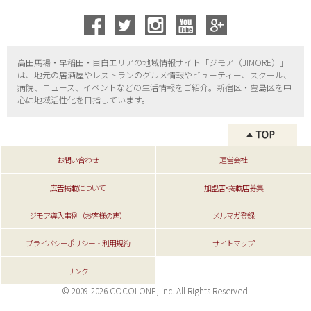
高田馬場・早稲田・目白エリアの地域情報サイト「ジモア（
JIMORE）」
は、地元の居酒屋やレストランのグルメ情報やビューティー、
スクール、
病院、ニュース、イベントなどの生活情報をご紹介。新宿区・
豊島区を中
心に地域活性化を目指しています。
お問い合わせ
運営会社
広告掲載について
加盟店･掲載店募集
ジモア導入事例（お客様の声）
メルマガ登録
プライバシーポリシー・利用規約
サイトマップ
リンク
© 2009-2026 COCOLONE, inc. All Rights Reserved.