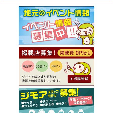
ュラル＆ハンドメイドショップ［マキマキ］）
[有効期限]2026年9月30日まで
【ジモア限定①】初回割引 特価 VIO脱毛11,000円
⇒8,800円（メンズ専門ワックス脱毛サロン Mickle
（ミックル））
[有効期限]2026年9月30日
【ジモア読者特典2】コース 3,500円→3,000円（料
理5品+2時間飲み放題）（創作イタリアン Pia Cu
ore（ピアクオーレ））
[有効期限]2026年9月30日
【ジモア読者特典1】料理全品20％OFF ※18時以
降（創作イタリアン Pia Cuore（ピアクオーレ））
[有効期限]2026年9月30日
【ジモア限定②】初回割引 特価 鼻毛脱毛 半額 2,2
00円⇒1,100円（メンズ専門ワックス脱毛サロン Mi
ckle（ミックル））
[有効期限]2026年9月30日
【ジモア限定特典①】まつ毛カール 3,850円→ 2,7
50円（Premiere（プルミエール））
[有効期限]2026年9月30日
焼き餃子 一皿サービス（餃子酒場たっちゃん 西