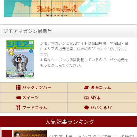
ジモアマガジン最新号
ジモアマガジンとWEBサイトは高田馬場・早稲田・目
白エリアの地元を楽し
むための“キッカケ”をご提供し
ます。
お得なクーポンも多数掲載しているので、
ぜひ地元を
もっと楽しんでください。
人気記事ランキング
ジモア【ラーメンスタンプラリー&総選