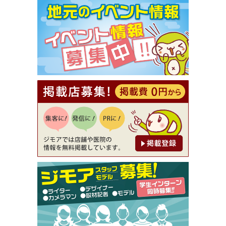
[有効期限]2026年9月30日まで
【ジモア限定①】初回割引 特価 VIO脱毛11,000円
⇒8,800円（メンズ専門ワックス脱毛サロン Mickle
（ミックル））
[有効期限]2026年9月30日
【ジモア読者特典2】コース 3,500円→3,000円（料
理5品+2時間飲み放題）（創作イタリアン Pia Cu
ore（ピアクオーレ））
[有効期限]2026年9月30日
【ジモア読者特典1】料理全品20％OFF ※18時以
降（創作イタリアン Pia Cuore（ピアクオーレ））
[有効期限]2026年9月30日
【ジモア限定②】初回割引 特価 鼻毛脱毛 半額 2,2
00円⇒1,100円（メンズ専門ワックス脱毛サロン Mi
ckle（ミックル））
[有効期限]2026年9月30日
【ジモア限定特典①】まつ毛カール 3,850円→ 2,7
50円（Premiere（プルミエール））
[有効期限]2026年9月30日
焼き餃子 一皿サービス（餃子酒場たっちゃん 西
早稲田店）