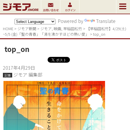
Powered by
Translate
HOME
>
ジモア新聞
>
ジモア
,
映画
,
早稲田松竹
>
【早稲田松竹】4/29(土)
~5/5 (金)「聖の青春」「湯を沸かすほどの熱い愛」
>
top_on
top_on
2017年4月29日
ジモア 編集部
記事