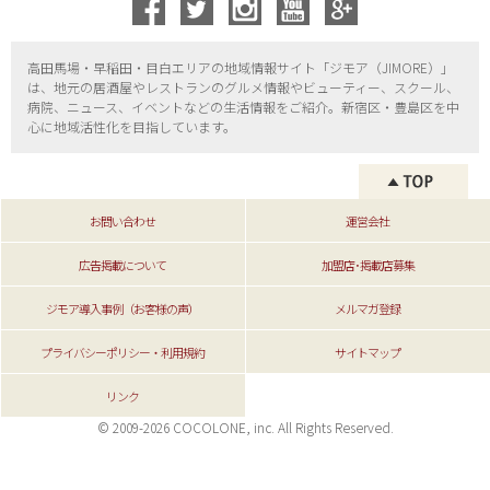
高田馬場・早稲田・目白エリアの地域情報サイト「ジモア（
JIMORE）」
は、地元の居酒屋やレストランのグルメ情報やビューティー、
スクール、
病院、ニュース、イベントなどの生活情報をご紹介。新宿区・
豊島区を中
心に地域活性化を目指しています。
お問い合わせ
運営会社
広告掲載について
加盟店･掲載店募集
ジモア導入事例（お客様の声）
メルマガ登録
プライバシーポリシー・利用規約
サイトマップ
リンク
© 2009-2026 COCOLONE, inc. All Rights Reserved.