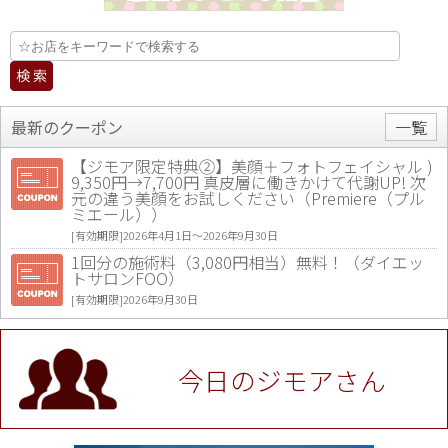
最新のクーポン
一覧
【ジモア限定特典②】美顔＋フォトフェイシャル )
9,350円→7,700円 真皮層に働きかけて代謝UP! 次
元の違う美顔をお試しください（Premiere（プル
ミエール））
[有効期限]2026年4月1日〜2026年9月30日
1回分の施術料（3,080円相当）無料！（ダイエッ
トサロンFOO）
[有効期限]2026年9月30日
値段提示後「ジモア見た」で更に買い取り金額 U
P！※チケットと新品商品は除く（大黒屋 高田馬場
駅前店）
今日のジモアさん
[有効期限]2026年9月30日
★ジモア限定特典★ お会計より全品5％OFF（ナチ
ュラル＆ハンドメイドショップ［マキマキ］）