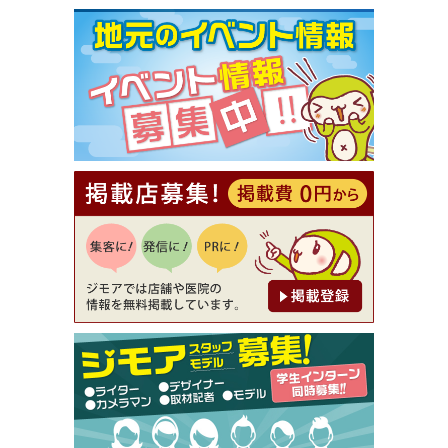
[有効期限]2026年9月30日まで
【ジモア限定①】初回割引 特価 VIO脱毛11,000円
⇒8,800円（メンズ専門ワックス脱毛サロン Mickle
（ミックル））
[有効期限]2026年9月30日
【ジモア読者特典2】コース 3,500円→3,000円（料
理5品+2時間飲み放題）（創作イタリアン Pia Cu
ore（ピアクオーレ））
[有効期限]2026年9月30日
【ジモア読者特典1】料理全品20％OFF ※18時以
降（創作イタリアン Pia Cuore（ピアクオーレ））
[有効期限]2026年9月30日
【ジモア限定②】初回割引 特価 鼻毛脱毛 半額 2,2
00円⇒1,100円（メンズ専門ワックス脱毛サロン Mi
ckle（ミックル））
[有効期限]2026年9月30日
【ジモア限定特典①】まつ毛カール 3,850円→ 2,7
50円（Premiere（プルミエール））
[有効期限]2026年9月30日
焼き餃子 一皿サービス（餃子酒場たっちゃん 西
早稲田店）