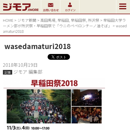
HOME
>
ジモア新聞
>
高田馬場
,
早稲田
,
早稲田祭
,
所沢祭
>
早稲田大学ラ
ーメン部が所沢祭・早稲田祭で「ウニのペペロンチーノ油そば」
>
wased
amaturi2018
wasedamaturi2018
2018年10月19日
ジモア 編集部
記事