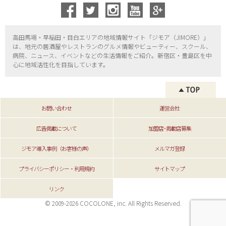
高田馬場・早稲田・目白エリアの地域情報サイト「ジモア（
JIMORE）」
は、地元の居酒屋やレストランのグルメ情報やビューティー、
スクール、
病院、ニュース、イベントなどの生活情報をご紹介。新宿区・
豊島区を中
心に地域活性化を目指しています。
お問い合わせ
運営会社
広告掲載について
加盟店･掲載店募集
ジモア導入事例（お客様の声）
メルマガ登録
プライバシーポリシー・利用規約
サイトマップ
リンク
© 2009-2026 COCOLONE, inc. All Rights Reserved.