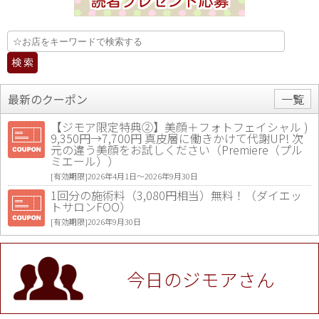
最新のクーポン
一覧
【ジモア限定特典②】美顔＋フォトフェイシャル )
9,350円→7,700円 真皮層に働きかけて代謝UP! 次
元の違う美顔をお試しください（Premiere（プル
ミエール））
[有効期限]2026年4月1日〜2026年9月30日
1回分の施術料（3,080円相当）無料！（ダイエッ
トサロンFOO）
[有効期限]2026年9月30日
値段提示後「ジモア見た」で更に買い取り金額 U
P！※チケットと新品商品は除く（大黒屋 高田馬場
駅前店）
今日のジモアさん
[有効期限]2026年9月30日
★ジモア限定特典★ お会計より全品5％OFF（ナチ
ュラル＆ハンドメイドショップ［マキマキ］）