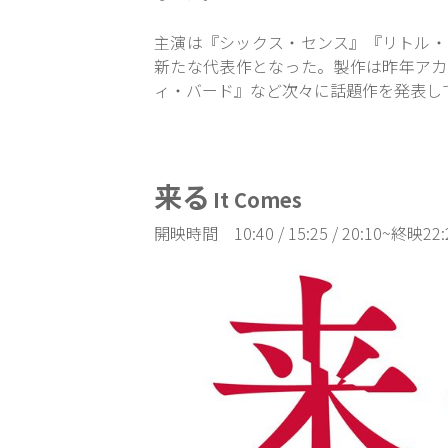
主演は『シックス・センス』
『リトル・
新たな代表作となった。製作は昨年アカ
ィ・バード』
など次々に話題作を発表し
来る
It Comes
開映時
間
10:40 / 15:25 / 20:10~終映22: