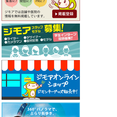
ル））
[有効期限]2026年9月30日
【ジモア限定特典①】まつ毛
カール 3,850円→ 2,750円（Pr
emiere（プルミエール））
[有効期限]2026年9月30日
焼き餃子 一皿サービス（餃子
酒場たっちゃん 西早稲田
店）
[有効期限]2026年9月30日