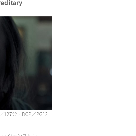
editary
27分／DCP／PG12
ン・ジョンストン