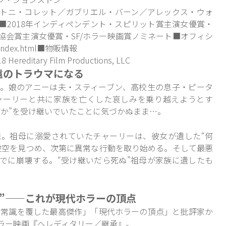
トニ・コレット／ガブリエル・バーン／アレックス・ウォ
■2018年インディペンデント・スピリット賞主演女優賞・
協会賞主演女優賞・SF/ホラー映画賞ノミネート■オフィシ
index.html
■物販情報
itary Film Productions, LLC
遠のトラウマになる
。娘のアニーは夫・スティーブン、高校生の息子・ピータ
ャーリーと共に家族を亡くした哀しみを乗り越えようとす
何か”を受け継いでいたことに気づかぬまま…。
。祖母に溺愛されていたチャーリーは、彼女が遺した“何
虚空を見つめ、次第に異常な行動を取り始める。そして最悪
でに崩壊する。“受け継いだら死ぬ”祖母が家族に遺したも
”——これが現代ホラーの頂点
ーの常識を覆した最高傑作」「現代ホラーの頂点」と批評家か
ラー映画『ヘレディタリー／継承』。