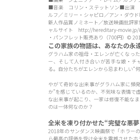
■音楽 コリン・ステットソン■出演 
ルフ／ミリー・シャピロ／アン・ダウド
新人作品賞ノミネート／放送映画批評家
ャルサイト
http://hereditary-movie.jp/
・パンフレット販売あり（700円）© 2018 Hered
この家族の物語は、あなたの永
グラハム家の祖母・エレンが亡くなった
ー、そして人付き合いが苦手な娘・チ
る。自分たちがエレンから忌まわしい“
やがて奇妙な出来事がグラハム家に頻発
か”を感じているのか、不気味な表情で
な出来事が起こり、一家は修復不能なま
のは一体何なのか？
全米を凍り付かせた“完璧な悪夢
2018年のサンダンス映画祭で「ホラ
ら最高の評価を受け全米を震撼させたホ