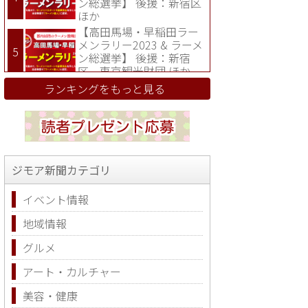
ン総選挙】 後援：新宿区
ほか
【高田馬場・早稲田ラー
メンラリー2023 & ラーメ
ン総選挙】 後援：新宿
区、東京観光財団 ほか
ランキングをもっと見る
ジモア新聞カテゴリ
イベント情報
地域情報
グルメ
アート・カルチャー
美容・健康