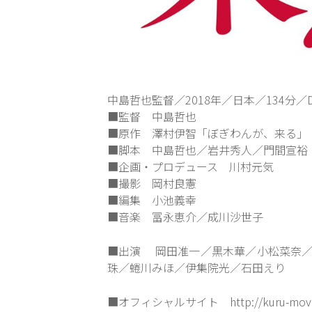
中島哲也監督／2018年／日本／134分／D
■監督 中島哲也
■原作 澤村伊智「ぼぎわんが、来る」
■脚本 中島哲也／岩井秀人／門間宣裕
■企画・プロデュース 川村元気
■撮影 岡村良憲
■編集 小池義幸
■音楽 冨永恵介／成川沙世子
■出演 岡田准一／黒木華／小松菜奈／
珠／蜷川みほ／伊集院光／石田えり
■オフィシャルサイト
http://kuru-movi