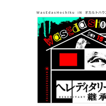
W a s E d a s H o c h I k u i N オカルトハ