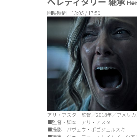
ヘレディタリー 継承
Her
開映時間 13:05 / 17:50
アリ・アスター監督／2018年／アメリカ／1
■監督・脚本 アリ・アスター
■撮影 パヴェウ・ポゴジェルスキ
■編集 ジェニファー・レイム／ルシア