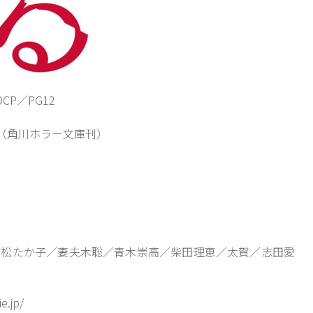
CP／PG12
（角川ホラー文庫刊）
松たか子／妻夫木聡／青木崇高／柴田理恵／太賀／志田愛
e.jp/