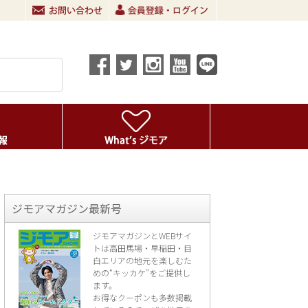
ジモアマガジン最新号
ジモアマガジンとWEBサイ
トは高田馬場・早稲田・目
白エリアの地元を楽し
むた
めの“キッカケ”をご提供し
ます。
お得なクーポンも多数掲載