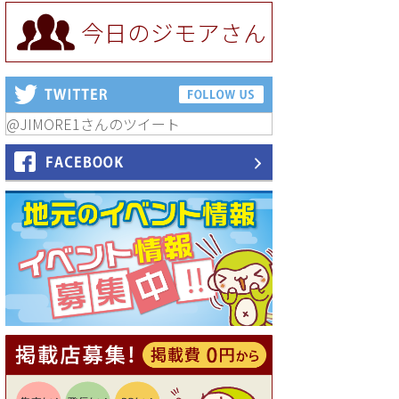
り全品5％OFF（ナチュラル＆
ハンドメイドショップ［マキ
今日のジモアさん
マキ］）
[有効期限]2026年9月30日まで
【ジモア限定①】初回割引 特
価 VIO脱毛11,000円⇒8,800円
（メンズ専門ワックス脱毛サ
ロン Mickle（ミックル））
@JIMORE1さんのツイート
[有効期限]2026年9月30日
【ジモア読者特典2】コース 3,
500円→3,000円（料理5品+2
時間飲み放題）（創作イタリ
アン Pia Cuore（ピアクオー
レ））
[有効期限]2026年9月30日
【ジモア読者特典1】料理全品
20％OFF ※18時以降（創作イ
タリアン Pia Cuore（ピアクオ
ーレ））
[有効期限]2026年9月30日
【ジモア限定②】初回割引 特
価 鼻毛脱毛 半額 2,200円⇒1,1
00円（メンズ専門ワックス脱
毛サロン Mickle（ミック