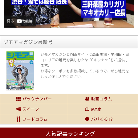
ジモアマガジン最新号
ジモアマガジンとWEBサイトは高田馬場・早稲田・目
白エリアの地元を楽し
むための“キッカケ”をご提供し
ます。
お得なクーポンも多数掲載しているので、
ぜひ地元を
もっと楽しんでください。
人気記事ランキング