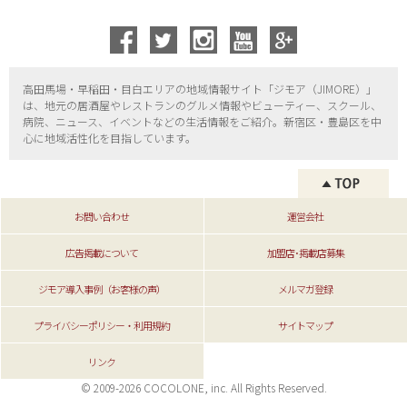
高田馬場・早稲田・目白エリアの地域情報サイト「ジモア（
JIMORE）」
は、地元の居酒屋やレストランのグルメ情報やビューティー、
スクール、
病院、ニュース、イベントなどの生活情報をご紹介。新宿区・
豊島区を中
心に地域活性化を目指しています。
お問い合わせ
運営会社
広告掲載について
加盟店･掲載店募集
ジモア導入事例（お客様の声）
メルマガ登録
プライバシーポリシー・利用規約
サイトマップ
リンク
© 2009-2026 COCOLONE, inc. All Rights Reserved.