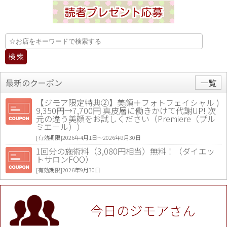
最新のクーポン
一覧
【ジモア限定特典②】美顔＋フォトフェイシャル )
9,350円→7,700円 真皮層に働きかけて代謝UP! 次
元の違う美顔をお試しください（Premiere（プル
ミエール））
[有効期限]2026年4月1日〜2026年9月30日
1回分の施術料（3,080円相当）無料！（ダイエッ
トサロンFOO）
[有効期限]2026年9月30日
値段提示後「ジモア見た」で更に買い取り金額 U
P！※チケットと新品商品は除く（大黒屋 高田馬場
駅前店）
今日のジモアさん
[有効期限]2026年9月30日