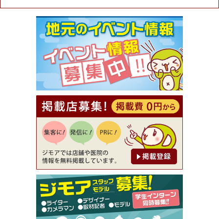
★ジモア限定特典★ お会計より全品5％OFF（ナチ
ュラル＆ハンドメイドショップ［マキマキ］）
[有効期限]2026年9月30日まで
【ジモア限定①】初回割引 特価 VIO脱毛11,000円
⇒8,800円（メンズ専門ワックス脱毛サロン Mickle
（ミックル））
[有効期限]2026年9月30日
【ジモア読者特典2】コース 3,500円→3,000円（料
理5品+2時間飲み放題）（創作イタリアン Pia Cu
ore（ピアクオーレ））
[有効期限]2026年9月30日
【ジモア読者特典1】料理全品20％OFF ※18時以
降（創作イタリアン Pia Cuore（ピアクオーレ））
[有効期限]2026年9月30日
【ジモア限定②】初回割引 特価 鼻毛脱毛 半額 2,2
00円⇒1,100円（メンズ専門ワックス脱毛サロン Mi
ckle（ミックル））
[有効期限]2026年9月30日
【ジモア限定特典①】まつ毛カール 3,850円→ 2,7
50円（Premiere（プルミエール））
[有効期限]2026年9月30日