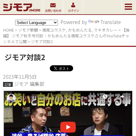
Powered by
Translate
HOME
>
ジモア新聞
>
槙尾ユウスケ
,
かもめんたる
,
マキオカレー
>
【後
編】 ジモア秋冬号対談：かもめんたる槙尾ユウスケさんのYouTubeチャ
ンネルで公開
>
ジモア対談2
ジモア対談2
2023年11月5日
ジモア 編集部
記事