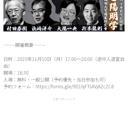
——–開催概要——–
日時：2025年11月10日（月）17:00〜20:00（途中入退室自
由）
開場：16:30
入場：無料・一般公開（予約優先・当日参加も可）
予約フォーム：
https://forms.gle/9D1hjFTsAVjAZcZC8
スポンサーリンク