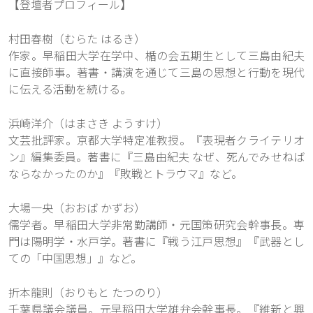
【登壇者プロフィール】
村田春樹（むらた はるき）
作家。早稲田大学在学中、楯の会五期生として三島由紀夫
に直接師事。著書・講演を通じて三島の思想と行動を現代
に伝える活動を続ける。
浜崎洋介（はまさき ようすけ）
文芸批評家。京都大学特定准教授。『表現者クライテリオ
ン』編集委員。著書に『三島由紀夫 なぜ、死んでみせねば
ならなかったのか』『敗戦とトラウマ』など。
大場一央（おおば かずお）
儒学者。早稲田大学非常勤講師・元国策研究会幹事長。専
門は陽明学・水戸学。著書に『戦う江戸思想』『武器とし
ての「中国思想」』など。
折本龍則（おりもと たつのり）
千葉県議会議員。元早稲田大学雄弁会幹事長。『維新と興