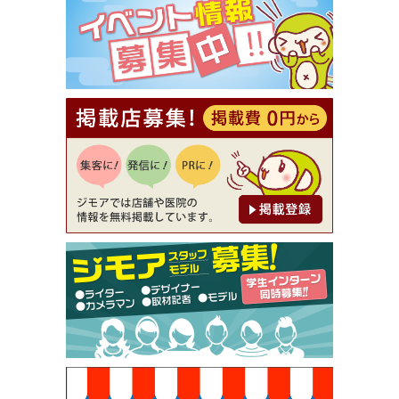
⇒8,800円（メンズ専門ワックス脱毛サロン Mickle
（ミックル））
[有効期限]2026年9月30日
【ジモア読者特典2】コース 3,500円→3,000円（料
理5品+2時間飲み放題）（創作イタリアン Pia Cu
ore（ピアクオーレ））
[有効期限]2026年9月30日
【ジモア読者特典1】料理全品20％OFF ※18時以
降（創作イタリアン Pia Cuore（ピアクオーレ））
[有効期限]2026年9月30日
【ジモア限定②】初回割引 特価 鼻毛脱毛 半額 2,2
00円⇒1,100円（メンズ専門ワックス脱毛サロン Mi
ckle（ミックル））
[有効期限]2026年9月30日
【ジモア限定特典①】まつ毛カール 3,850円→ 2,7
50円（Premiere（プルミエール））
[有効期限]2026年9月30日
焼き餃子 一皿サービス（餃子酒場たっちゃん 西
早稲田店）
[有効期限]2026年9月30日