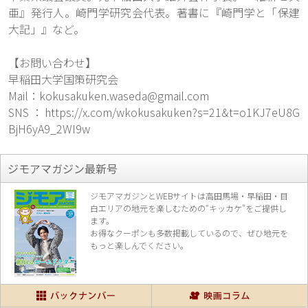
亜』発行人。崎門学研究会代表。著書に『崎門学と「保建
大記」』など。
【お問い合わせ】
早稲田大学国策研究会
Mail：
kokusakuken.waseda@gmail.com
SNS：
https://x.com/wkokusakuken?s=21&t=o1KJ7eU8G
BjH6yA9_2WI9w
ジモアマガジン最新号
ジモアマガジンとWEBサイトは高田馬場・早稲田・目
白エリアの地元を楽し
むための“キッカケ”をご提供し
ます。
お得なクーポンも多数掲載しているので、
ぜひ地元を
もっと楽しんでください。