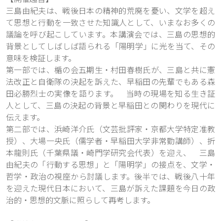
三島由紀夫は、戦後日本の精神的荒廃を憂い、文学を超え
て思想と行動を一致させた知識人として、いまなお多くの
議論を呼び起こしています。本講演会では、三島の思想的
背景としてしばしば語られる「陽明学」に光を当て、その
意味を検証します。
第一部では、楯の会五期生・村田春樹氏が、三島と共に憲
法改正と自衛隊の決起を訴えた、早稲田の先輩でもある森
田必勝烈士の実像を語ります。 当時の現場を知る生き証
人として、三島の決起の背景と早稲田との関わりを現代に
伝えます。
第二部では、浜崎洋介氏（文芸批評家・京都大学特定准教
授）、大場一央氏（儒学者・早稲田大学非常勤講師）、折
本龍則氏（千葉県議・崎門学研究会代表）を迎え、 三島
由紀夫の「行動する思想」と「陽明学」の接点を、文学・
哲学・政治の視座から討議します。後半では、戦後八十年
を迎えた現代日本において、三島が訴えた課題を今日の政
治的・思想的文脈に照らして再考します。