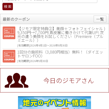
最新のクーポン
一覧
【ジモア限定特典②】美顔＋フォトフェイシャル )
9,350円→7,700円 真皮層に働きかけて代謝UP! 次
元の違う美顔をお試しください（Premiere（プル
ミエール））
[有効期限]2026年4月1日〜2026年9月30日
1回分の施術料（3,080円相当）無料！（ダイエッ
トサロンFOO）
[有効期限]2026年9月30日
値段提示後「ジモア見た」で更に買い取り金額 U
P！※チケットと新品商品は除く（大黒屋 高田馬場
駅前店）
今日のジモアさん
[有効期限]2026年9月30日
★ジモア限定特典★ お会計より全品5％OFF（ナチ
ュラル＆ハンドメイドショップ［マキマキ］）
[有効期限]2026年9月30日まで
【ジモア限定①】初回割引 特価 VIO脱毛11,000円