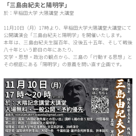
「三島由紀夫と陽明学」
於：早稲田大学 大隈講堂 大講堂
11月10日（月）17時より、早稲田大学大隈講堂大講堂にて
公開講演会「三島由紀夫と陽明学」を開催いたします。
本年は、三島由紀夫生誕百年、没後五十五年、そして戦後
八十年という節目の年にあたり、
文学・思想・政治の観点から、三島の「行動する思想」と
その根底にある「陽明学」の意義を問い直す企画です。