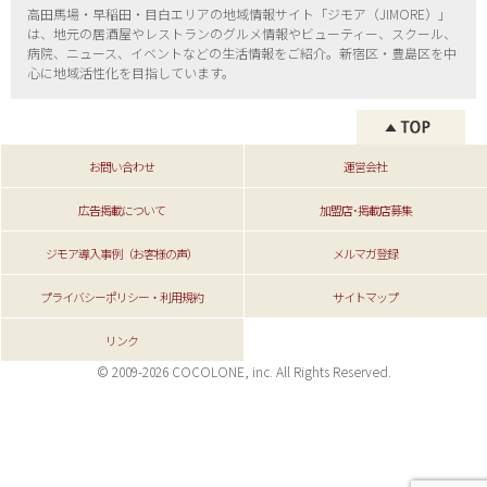
高田馬場・早稲田・目白エリアの地域情報サイト「ジモア（
JIMORE）」
は、地元の居酒屋やレストランのグルメ情報やビューティー、
スクール、
病院、ニュース、イベントなどの生活情報をご紹介。新宿区・
豊島区を中
心に地域活性化を目指しています。
お問い合わせ
運営会社
広告掲載について
加盟店･掲載店募集
ジモア導入事例（お客様の声）
メルマガ登録
プライバシーポリシー・利用規約
サイトマップ
リンク
© 2009-2026 COCOLONE, inc. All Rights Reserved.