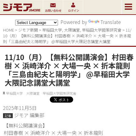
Powered by
Translate
HOME
>
ジモア新聞
>
早稲田大学
,
大隈講堂
,
早稲田大学國策研究會
>
11/
10（月）【無料公開講演会】村田春樹 × 浜崎洋介 × 大場一央 × 折本龍
則「三島由紀夫と陽明学」 @早稲田大学大隈記念講堂大講堂
11/10（月）【無料公開講演会】村田春
樹 × 浜崎洋介 × 大場一央 × 折本龍則
「三島由紀夫と陽明学」 @早稲田大学
大隈記念講堂大講堂
早稲田大学 大隈講堂 早稲田大学國策研究會
2025年11月5日
ジモア 編集部
記事
【無料公開講演会】
村田春樹 × 浜崎洋介 × 大場一央 × 折本龍則