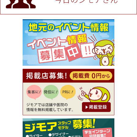
[有効期限]2026年9月30日
★ジモア限定特典★ お会計より全品5％OFF（ナチ
ュラル＆ハンドメイドショップ［マキマキ］）
[有効期限]2026年9月30日まで
【ジモア限定①】初回割引 特価 VIO脱毛11,000円
⇒8,800円（メンズ専門ワックス脱毛サロン Mickle
（ミックル））
[有効期限]2026年9月30日
【ジモア読者特典2】コース 3,500円→3,000円（料
理5品+2時間飲み放題）（創作イタリアン Pia Cu
ore（ピアクオーレ））
[有効期限]2026年9月30日
【ジモア読者特典1】料理全品20％OFF ※18時以
降（創作イタリアン Pia Cuore（ピアクオーレ））
[有効期限]2026年9月30日
【ジモア限定②】初回割引 特価 鼻毛脱毛 半額 2,2
00円⇒1,100円（メンズ専門ワックス脱毛サロン Mi
ckle（ミックル））
[有効期限]2026年9月30日
【ジモア限定特典①】まつ毛カール 3,850円→ 2,7
50円（Premiere（プルミエール））