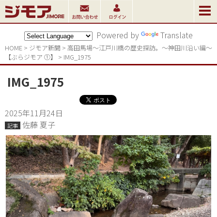
Powered by
Translate
HOME
>
ジモア新聞
>
高田馬場〜江戸川橋の歴史探訪。〜神田川沿い編〜
【ぶらジモア ①】
>
IMG_1975
IMG_1975
2025年11月24日
佐藤 夏子
記事