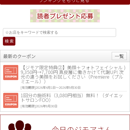
最新のクーポン
一覧
【ジモア限定特典②】美顔＋フォトフェイシャル )
9,350円→7,700円 真皮層に働きかけて代謝UP! 次
元の違う美顔をお試しください（Premiere（プル
ミエール））
[有効期限]2026年4月1日〜2026年9月30日
1回分の施術料（3,080円相当）無料！（ダイエッ
トサロンFOO）
[有効期限]2026年9月30日
値段提示後「ジモア見た」で更に買い取り金額 U
P！※チケットと新品商品は除く（大黒屋 高田馬場
駅前店）
今日のジモアさん