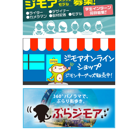
【ジモア限定特典①】まつ毛カール 3,850円→ 2,7
50円（Premiere（プルミエール））
[有効期限]2026年9月30日
焼き餃子 一皿サービス（餃子酒場たっちゃん 西
早稲田店）
[有効期限]2026年9月30日