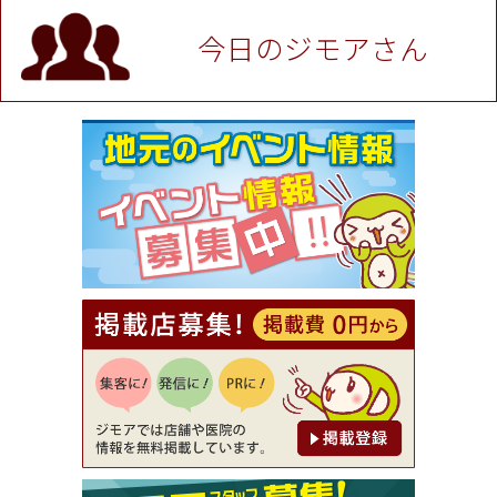
P！※チケットと新品商品は除く（大黒屋 高田馬場
駅前店）
今日のジモアさん
[有効期限]2026年9月30日
★ジモア限定特典★ お会計より全品5％OFF（ナチ
ュラル＆ハンドメイドショップ［マキマキ］）
[有効期限]2026年9月30日まで
【ジモア限定①】初回割引 特価 VIO脱毛11,000円
⇒8,800円（メンズ専門ワックス脱毛サロン Mickle
（ミックル））
[有効期限]2026年9月30日
【ジモア読者特典2】コース 3,500円→3,000円（料
理5品+2時間飲み放題）（創作イタリアン Pia Cu
ore（ピアクオーレ））
[有効期限]2026年9月30日
【ジモア読者特典1】料理全品20％OFF ※18時以
降（創作イタリアン Pia Cuore（ピアクオーレ））
[有効期限]2026年9月30日
【ジモア限定②】初回割引 特価 鼻毛脱毛 半額 2,2
00円⇒1,100円（メンズ専門ワックス脱毛サロン Mi
ckle（ミックル））
[有効期限]2026年9月30日