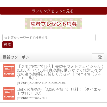
ランキングをもっと見る
最新のクーポン
一覧
【ジモア限定特典②】美顔＋フォトフェイシャル )
9,350円→7,700円 真皮層に働きかけて代謝UP! 次
元の違う美顔をお試しください（Premiere（プル
ミエール））
[有効期限]2026年4月1日〜2026年9月30日
1回分の施術料（3,080円相当）無料！（ダイエッ
トサロンFOO）
[有効期限]2026年9月30日
値段提示後「ジモア見た」で更に買い取り金額 U