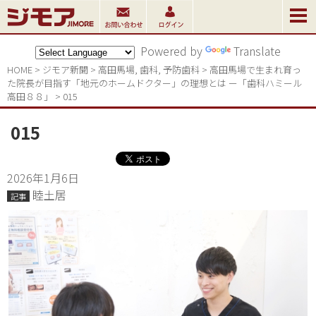
Powered by
Translate
HOME
>
ジモア新聞
>
高田馬場
,
歯科
,
予防歯科
>
高田馬場で生まれ育っ
た院長が目指す「地元のホームドクター」の理想とは ー「歯科ハミール
高田８８」
>
015
015
2026年1月6日
睦土居
記事