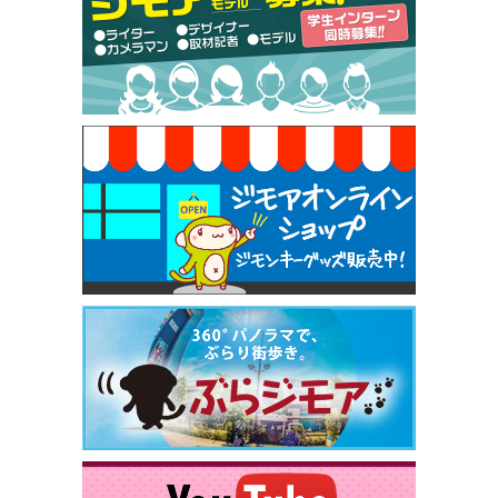
50円（Premiere（プルミエール））
[有効期限]2026年9月30日
焼き餃子 一皿サービス（餃子酒場たっちゃん 西
早稲田店）
[有効期限]2026年9月30日