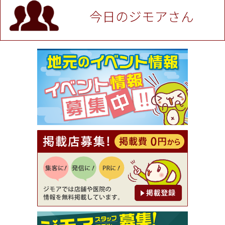
P！※チケットと新品商品は除く（大黒屋 高田馬場
駅前店）
今日のジモアさん
[有効期限]2026年9月30日
★ジモア限定特典★ お会計より全品5％OFF（ナチ
ュラル＆ハンドメイドショップ［マキマキ］）
[有効期限]2026年9月30日まで
【ジモア限定①】初回割引 特価 VIO脱毛11,000円
⇒8,800円（メンズ専門ワックス脱毛サロン Mickle
（ミックル））
[有効期限]2026年9月30日
【ジモア読者特典2】コース 3,500円→3,000円（料
理5品+2時間飲み放題）（創作イタリアン Pia Cu
ore（ピアクオーレ））
[有効期限]2026年9月30日
【ジモア読者特典1】料理全品20％OFF ※18時以
降（創作イタリアン Pia Cuore（ピアクオーレ））
[有効期限]2026年9月30日
【ジモア限定②】初回割引 特価 鼻毛脱毛 半額 2,2
00円⇒1,100円（メンズ専門ワックス脱毛サロン Mi
ckle（ミックル））
[有効期限]2026年9月30日
【ジモア限定特典①】まつ毛カール 3,850円→ 2,7