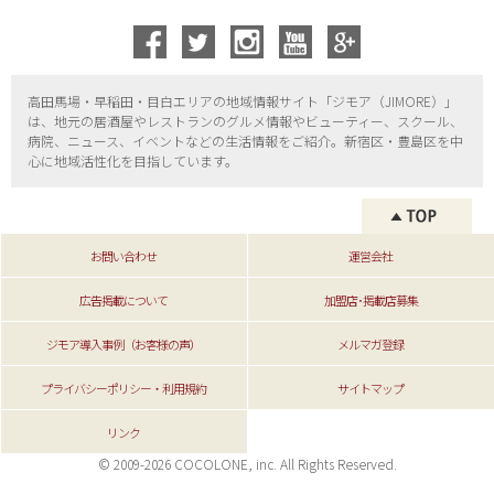
高田馬場・早稲田・目白エリアの地域情報サイト「ジモア（
JIMORE）」
は、地元の居酒屋やレストランのグルメ情報やビューティー、
スクール、
病院、ニュース、イベントなどの生活情報をご紹介。新宿区・
豊島区を中
心に地域活性化を目指しています。
お問い合わせ
運営会社
広告掲載について
加盟店･掲載店募集
ジモア導入事例（お客様の声）
メルマガ登録
プライバシーポリシー・利用規約
サイトマップ
リンク
© 2009-2026 COCOLONE, inc. All Rights Reserved.