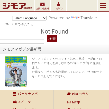
Powered by
Translate
HOME
>
かもめんたる
Not Found
ジモアマガジン最新号
ジモアマガジンとWEBサイトは高田馬場・早稲田・目
白エリアの地元を楽し
むための“キッカケ”をご提供し
ます。
お得なクーポンも多数掲載しているので、
ぜひ地元を
もっと楽しんでください。