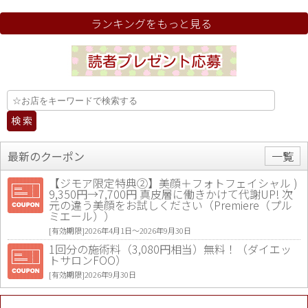
ランキングをもっと見る
最新のクーポン
一覧
【ジモア限定特典②】美顔＋フォトフェイシャル )
9,350円→7,700円 真皮層に働きかけて代謝UP! 次
元の違う美顔をお試しください（Premiere（プル
ミエール））
[有効期限]2026年4月1日〜2026年9月30日
1回分の施術料（3,080円相当）無料！（ダイエッ
トサロンFOO）
[有効期限]2026年9月30日
値段提示後「ジモア見た」で更に買い取り金額 U