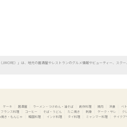
（
JIMORE）」は、地元の居酒屋やレストランのグルメ情報やビューティー、
スクー
ケーキ
居酒屋
ラーメン・つけめん・油そば
創作料理
焼肉
洋食
ベ
フランス料理
コーヒー
そば・うどん
たこ焼き
刺身
ケーク・サレ
ク
み焼き・もんじゃ
韓国料理
インド料理
タイ料理
ミャンマー料理
テイクア