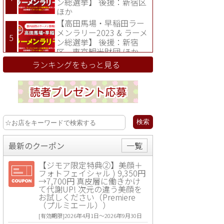
ン総選挙】 後援：新宿区
ほか
【高田馬場・早稲田ラー
メンラリー2023 & ラーメ
ン総選挙】 後援：新宿
区、東京観光財団 ほか
ランキングをもっと見る
最新のクーポン
一覧
【ジモア限定特典②】美顔＋
フォトフェイシャル ) 9,350円
→7,700円 真皮層に働きかけ
て代謝UP! 次元の違う美顔を
お試しください（Premiere
（プルミエール））
[有効期限]2026年4月1日〜2026年9月30日