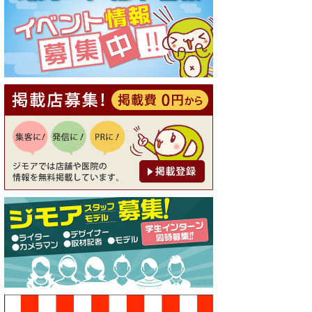
[有効期限]2026年9月30日
【ジモア読者特典1】料理全品
20％OFF ※18時以降（創作イ
タリアン Pia Cuore（ピアクオ
ーレ））
[有効期限]2026年9月30日
【ジモア限定②】初回割引 特
価 鼻毛脱毛 半額 2,200円⇒1,1
00円（メンズ専門ワックス脱
毛サロン Mickle（ミック
ル））
[有効期限]2026年9月30日
【ジモア限定特典①】まつ毛
カール 3,850円→ 2,750円（Pr
emiere（プルミエール））
[有効期限]2026年9月30日
焼き餃子 一皿サービス（餃子
酒場たっちゃん 西早稲田
店）
[有効期限]2026年9月30日