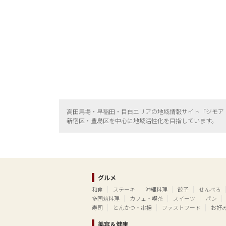
高田馬場・早稲田・目白エリアの地域情報サイト「ジモア
新宿区・
豊島区を中心に地域活性化を目指しています。
グルメ
和食
ステーキ
沖縄料理
餃子
せんべろ
多国籍料理
カフェ・喫茶
スイーツ
パン
寿司
とんかつ・串揚
ファストフード
お好
美容＆健康