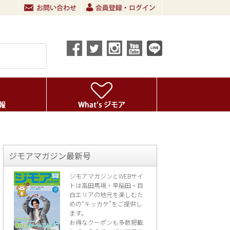
ジモアマガジン最新号
ジモアマガジンとWEBサイ
トは高田馬場・早稲田・目
白エリアの地元を楽し
むた
めの“キッカケ”をご提供し
ます。
お得なクーポンも多数掲載