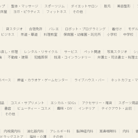
ップ
整体・マッサージ
スポーツジム
ダイエットサロン
脱毛
美容整形
床屋
ヨガ・ピラティス
フィットネス
その他
貸スタジオ
合宿免許
バレエ
ロボット・プログラミング
着付け
モデ
・ビジネス
茶道・華道
料理教室
保育園・幼稚園・託児所
小学校
中学校
お直し・修理
レンタル・リサイクル
サービス
ペット関連
写真スタジオ
シ
輪
不動産・建築
冠婚葬祭
銭湯・コインランドリー
弁護士・司法書士・税理士
スペース
麻雀・カラオケ・ゲームセンター
ライブハウス・バー
ネットカフェ・マ
用品
コスメ・サプリメント
エシカル・SDGs
アクセサリー・雑貨
スポーツ用
書店
ビューティー・コスメ
趣味・DIY
インテリア
テイクアウト・出前
その他
内視鏡内科
消化器内科
アレルギー科
脳神経内科
耳鼻咽喉科
内科
ドラッグストア
福祉・介護
その他