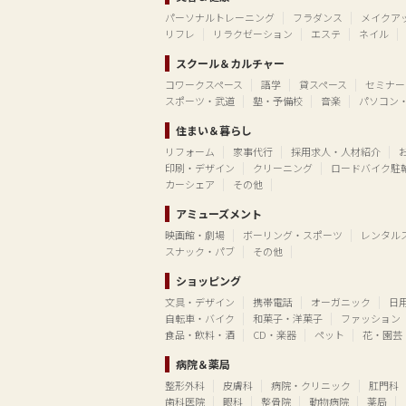
パーソナルトレーニング
フラダンス
メイクア
リフレ
リラクゼーション
エステ
ネイル
スクール＆カルチャー
コワークスペース
語学
貸スペース
セミナー
スポーツ・武道
塾・予備校
音楽
パソコン
住まい＆暮らし
リフォーム
家事代行
採用求人・人材紹介
印刷・デザイン
クリーニング
ロードバイク駐
カーシェア
その他
アミューズメント
映画館・劇場
ボーリング・スポーツ
レンタル
スナック・パブ
その他
ショッピング
文具・デザイン
携帯電話
オーガニック
日
自転車・バイク
和菓子・洋菓子
ファッション
食品・飲料・酒
CD・楽器
ペット
花・園芸
病院＆薬局
整形外科
皮膚科
病院・クリニック
肛門科
歯科医院
眼科
整骨院
動物病院
薬局