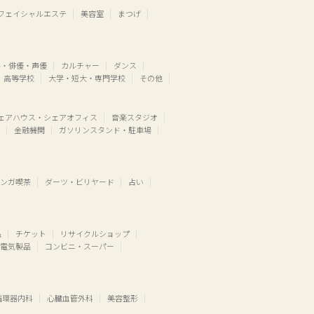
フェイシャルエステ
美容室
まつげ
ル・俳優・声優
カルチャー
ダンス
高等学校
大学・短大・専門学校
その他
ェアハウス・シェアオフィス
音楽スタジオ
金融機関
ガソリンスタンド・駐車場
ンガ喫茶
ダーツ・ビリヤード
占い
品
チケット
リサイクルショップ
電気製品
コンビニ・スーパー
循環器内科
心臓血管外科
美容整形