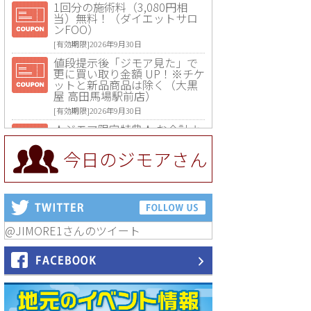
1回分の施術料（3,080円相
当）無料！（ダイエットサロ
ンFOO）
[有効期限]2026年9月30日
値段提示後「ジモア見た」で
更に買い取り金額 UP！※チケ
ットと新品商品は除く（大黒
屋 高田馬場駅前店）
[有効期限]2026年9月30日
★ジモア限定特典★ お会計よ
り全品5％OFF（ナチュラル＆
ハンドメイドショップ［マキ
今日のジモアさん
マキ］）
[有効期限]2026年9月30日まで
【ジモア限定①】初回割引 特
価 VIO脱毛11,000円⇒8,800円
（メンズ専門ワックス脱毛サ
ロン Mickle（ミックル））
@JIMORE1さんのツイート
[有効期限]2026年9月30日
【ジモア読者特典2】コース 3,
500円→3,000円（料理5品+2
時間飲み放題）（創作イタリ
アン Pia Cuore（ピアクオー
レ））