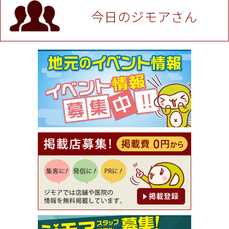
P！※チケットと新品商品は除く（大黒屋 高田馬場
駅前店）
今日のジモアさん
[有効期限]2026年9月30日
★ジモア限定特典★ お会計より全品5％OFF（ナチ
ュラル＆ハンドメイドショップ［マキマキ］）
[有効期限]2026年9月30日まで
【ジモア限定①】初回割引 特価 VIO脱毛11,000円
⇒8,800円（メンズ専門ワックス脱毛サロン Mickle
（ミックル））
[有効期限]2026年9月30日
【ジモア読者特典2】コース 3,500円→3,000円（料
理5品+2時間飲み放題）（創作イタリアン Pia Cu
ore（ピアクオーレ））
[有効期限]2026年9月30日
【ジモア読者特典1】料理全品20％OFF ※18時以
降（創作イタリアン Pia Cuore（ピアクオーレ））
[有効期限]2026年9月30日
【ジモア限定②】初回割引 特価 鼻毛脱毛 半額 2,2
00円⇒1,100円（メンズ専門ワックス脱毛サロン Mi
ckle（ミックル））
[有効期限]2026年9月30日
【ジモア限定特典①】まつ毛カール 3,850円→ 2,7