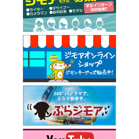
50円（Premiere（プルミエール））
[有効期限]2026年9月30日
焼き餃子 一皿サービス（餃子酒場たっちゃん 西
早稲田店）
[有効期限]2026年9月30日