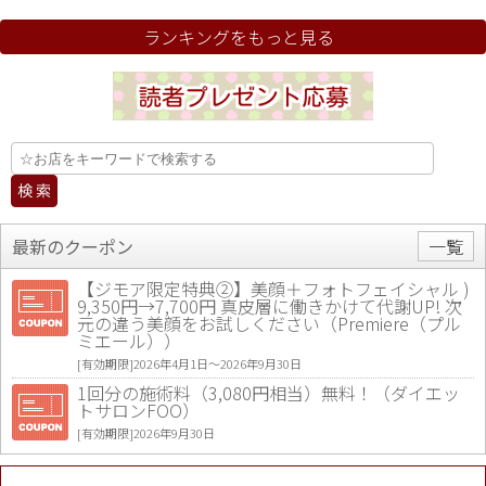
ランキングをもっと見る
最新のクーポン
一覧
【ジモア限定特典②】美顔＋フォトフェイシャル )
9,350円→7,700円 真皮層に働きかけて代謝UP! 次
元の違う美顔をお試しください（Premiere（プル
ミエール））
[有効期限]2026年4月1日〜2026年9月30日
1回分の施術料（3,080円相当）無料！（ダイエッ
トサロンFOO）
[有効期限]2026年9月30日
値段提示後「ジモア見た」で更に買い取り金額 U