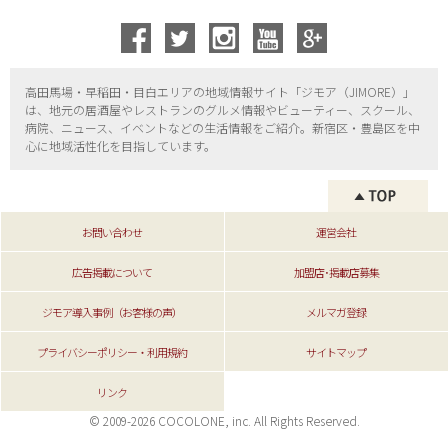
高田馬場・早稲田・目白エリアの地域情報サイト「ジモア（
JIMORE）」
は、地元の居酒屋やレストランのグルメ情報やビューティー、
スクール、
病院、ニュース、イベントなどの生活情報をご紹介。新宿区・
豊島区を中
心に地域活性化を目指しています。
お問い合わせ
運営会社
広告掲載について
加盟店･掲載店募集
ジモア導入事例（お客様の声）
メルマガ登録
プライバシーポリシー・利用規約
サイトマップ
リンク
© 2009-2026 COCOLONE, inc. All Rights Reserved.