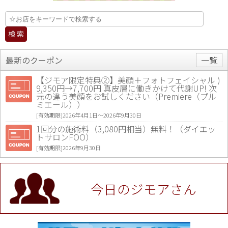
最新のクーポン
一覧
【ジモア限定特典②】美顔＋フォトフェイシャル )
9,350円→7,700円 真皮層に働きかけて代謝UP! 次
元の違う美顔をお試しください（Premiere（プル
ミエール））
[有効期限]2026年4月1日〜2026年9月30日
1回分の施術料（3,080円相当）無料！（ダイエッ
トサロンFOO）
[有効期限]2026年9月30日
値段提示後「ジモア見た」で更に買い取り金額 U
P！※チケットと新品商品は除く（大黒屋 高田馬場
駅前店）
今日のジモアさん
[有効期限]2026年9月30日
★ジモア限定特典★ お会計より全品5％OFF（ナチ
ュラル＆ハンドメイドショップ［マキマキ］）
[有効期限]2026年9月30日まで