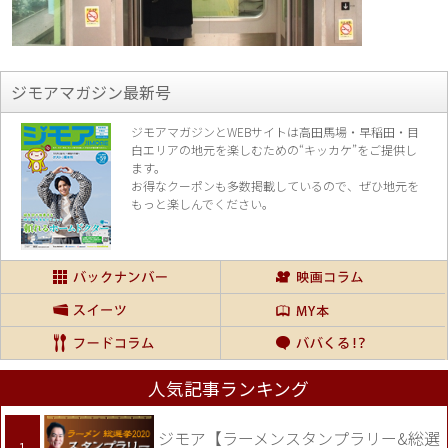
ジモアマガジン最新号
ジモアマガジンとWEBサイトは高田馬場・早稲田・目
白エリアの地元を楽し
むための“キッカケ”をご提供し
ます。
お得なクーポンも多数掲載しているので、
ぜひ地元を
もっと楽しんでください。
人気記事ランキング
ジモア【ラーメンスタンプラリー&総選