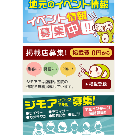
【ジモア限定①】初回割引 特価 VIO脱毛11,000円
⇒8,800円（メンズ専門ワックス脱毛サロン Mickle
（ミックル））
[有効期限]2026年9月30日
【ジモア読者特典2】コース 3,500円→3,000円（料
理5品+2時間飲み放題）（創作イタリアン Pia Cu
ore（ピアクオーレ））
[有効期限]2026年9月30日
【ジモア読者特典1】料理全品20％OFF ※18時以
降（創作イタリアン Pia Cuore（ピアクオーレ））
[有効期限]2026年9月30日
【ジモア限定②】初回割引 特価 鼻毛脱毛 半額 2,2
00円⇒1,100円（メンズ専門ワックス脱毛サロン Mi
ckle（ミックル））
[有効期限]2026年9月30日
【ジモア限定特典①】まつ毛カール 3,850円→ 2,7
50円（Premiere（プルミエール））
[有効期限]2026年9月30日
焼き餃子 一皿サービス（餃子酒場たっちゃん 西
早稲田店）
[有効期限]2026年9月30日