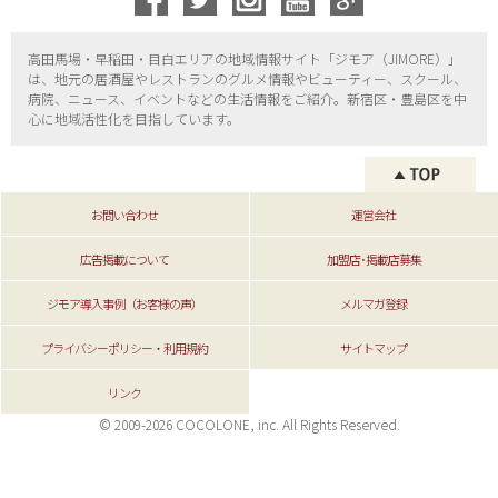
高田馬場・早稲田・目白エリアの地域情報サイト「ジモア（
JIMORE）」
は、地元の居酒屋やレストランのグルメ情報やビューティー、
スクール、
病院、ニュース、イベントなどの生活情報をご紹介。新宿区・
豊島区を中
心に地域活性化を目指しています。
お問い合わせ
運営会社
広告掲載について
加盟店･掲載店募集
ジモア導入事例（お客様の声）
メルマガ登録
プライバシーポリシー・利用規約
サイトマップ
リンク
© 2009-2026 COCOLONE, inc. All Rights Reserved.