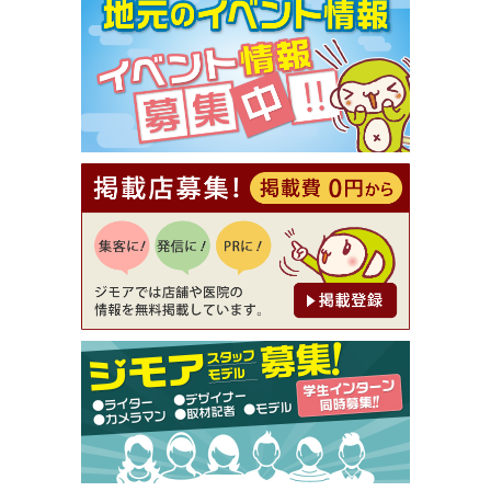
【ジモア限定①】初回割引 特価 VIO脱毛11,000円
⇒8,800円（メンズ専門ワックス脱毛サロン Mickle
（ミックル））
[有効期限]2026年9月30日
【ジモア読者特典2】コース 3,500円→3,000円（料
理5品+2時間飲み放題）（創作イタリアン Pia Cu
ore（ピアクオーレ））
[有効期限]2026年9月30日
【ジモア読者特典1】料理全品20％OFF ※18時以
降（創作イタリアン Pia Cuore（ピアクオーレ））
[有効期限]2026年9月30日
【ジモア限定②】初回割引 特価 鼻毛脱毛 半額 2,2
00円⇒1,100円（メンズ専門ワックス脱毛サロン Mi
ckle（ミックル））
[有効期限]2026年9月30日
【ジモア限定特典①】まつ毛カール 3,850円→ 2,7
50円（Premiere（プルミエール））
[有効期限]2026年9月30日
焼き餃子 一皿サービス（餃子酒場たっちゃん 西
早稲田店）
[有効期限]2026年9月30日