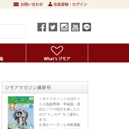
ジモアマガジン最新号
ジモアマガジンとWEBサイ
トは高田馬場・早稲田・目
白エリアの地元を楽し
むた
めの“キッカケ”をご提供し
ます。
お得なクーポンも多数掲載