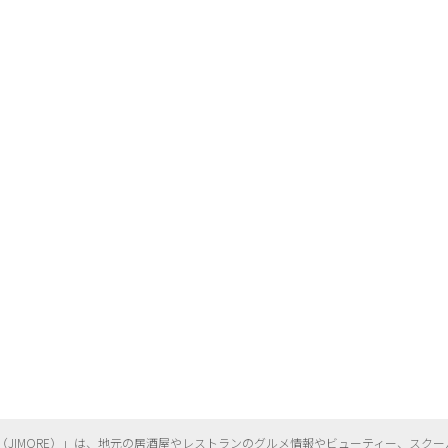
（
JIMORE）」は、地元の居酒屋やレストランのグルメ情報やビューティー、
スクー