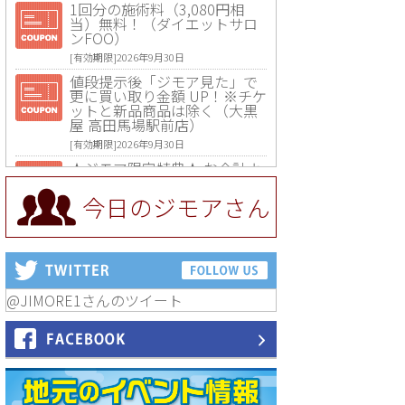
1回分の施術料（3,080円相
当）無料！（ダイエットサロ
ンFOO）
[有効期限]2026年9月30日
値段提示後「ジモア見た」で
更に買い取り金額 UP！※チケ
ットと新品商品は除く（大黒
屋 高田馬場駅前店）
[有効期限]2026年9月30日
★ジモア限定特典★ お会計よ
り全品5％OFF（ナチュラル＆
ハンドメイドショップ［マキ
今日のジモアさん
マキ］）
[有効期限]2026年9月30日まで
【ジモア限定①】初回割引 特
価 VIO脱毛11,000円⇒8,800円
（メンズ専門ワックス脱毛サ
ロン Mickle（ミックル））
@JIMORE1さんのツイート
[有効期限]2026年9月30日
【ジモア読者特典2】コース 3,
500円→3,000円（料理5品+2
時間飲み放題）（創作イタリ
アン Pia Cuore（ピアクオー
レ））