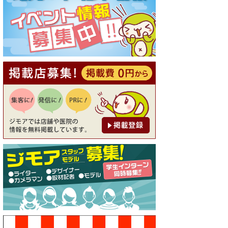
[有効期限]2026年9月30日
【ジモア読者特典1】料理全品
20％OFF ※18時以降（創作イ
タリアン Pia Cuore（ピアクオ
ーレ））
[有効期限]2026年9月30日
【ジモア限定②】初回割引 特
価 鼻毛脱毛 半額 2,200円⇒1,1
00円（メンズ専門ワックス脱
毛サロン Mickle（ミック
ル））
[有効期限]2026年9月30日
【ジモア限定特典①】まつ毛
カール 3,850円→ 2,750円（Pr
emiere（プルミエール））
[有効期限]2026年9月30日
焼き餃子 一皿サービス（餃子
酒場たっちゃん 西早稲田
店）
[有効期限]2026年9月30日