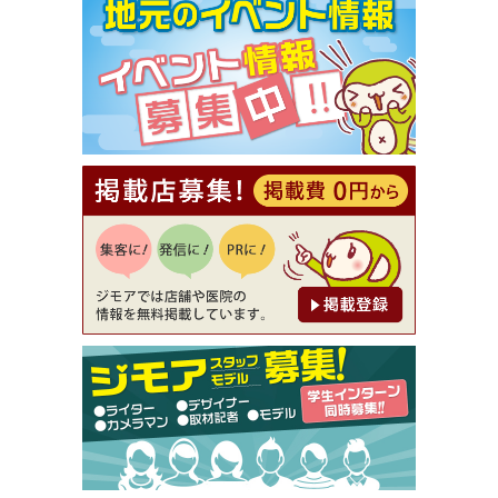
【ジモア限定①】初回割引 特価 VIO脱毛11,000円
⇒8,800円（メンズ専門ワックス脱毛サロン Mickle
（ミックル））
[有効期限]2026年9月30日
【ジモア読者特典2】コース 3,500円→3,000円（料
理5品+2時間飲み放題）（創作イタリアン Pia Cu
ore（ピアクオーレ））
[有効期限]2026年9月30日
【ジモア読者特典1】料理全品20％OFF ※18時以
降（創作イタリアン Pia Cuore（ピアクオーレ））
[有効期限]2026年9月30日
【ジモア限定②】初回割引 特価 鼻毛脱毛 半額 2,2
00円⇒1,100円（メンズ専門ワックス脱毛サロン Mi
ckle（ミックル））
[有効期限]2026年9月30日
【ジモア限定特典①】まつ毛カール 3,850円→ 2,7
50円（Premiere（プルミエール））
[有効期限]2026年9月30日
焼き餃子 一皿サービス（餃子酒場たっちゃん 西
早稲田店）
[有効期限]2026年9月30日