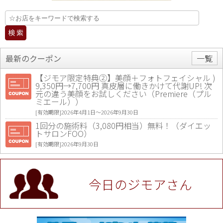
最新のクーポン
一覧
【ジモア限定特典②】美顔＋フォトフェイシャル )
9,350円→7,700円 真皮層に働きかけて代謝UP! 次
元の違う美顔をお試しください（Premiere（プル
ミエール））
[有効期限]2026年4月1日〜2026年9月30日
1回分の施術料（3,080円相当）無料！（ダイエッ
トサロンFOO）
[有効期限]2026年9月30日
値段提示後「ジモア見た」で更に買い取り金額 U
P！※チケットと新品商品は除く（大黒屋 高田馬場
駅前店）
今日のジモアさん
[有効期限]2026年9月30日
★ジモア限定特典★ お会計より全品5％OFF（ナチ
ュラル＆ハンドメイドショップ［マキマキ］）
[有効期限]2026年9月30日まで