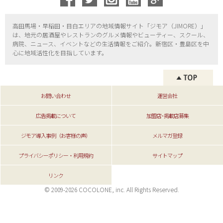
高田馬場・早稲田・目白エリアの地域情報サイト「ジモア（
JIMORE）」
は、地元の居酒屋やレストランのグルメ情報やビューティー、
スクール、
病院、ニュース、イベントなどの生活情報をご紹介。新宿区・
豊島区を中
心に地域活性化を目指しています。
お問い合わせ
運営会社
広告掲載について
加盟店･掲載店募集
ジモア導入事例（お客様の声）
メルマガ登録
プライバシーポリシー・利用規約
サイトマップ
リンク
© 2009-2026 COCOLONE, inc. All Rights Reserved.