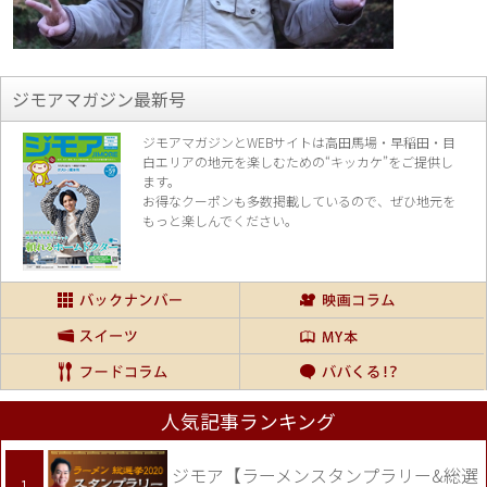
ジモアマガジン最新号
ジモアマガジンとWEBサイトは高田馬場・早稲田・目
白エリアの地元を楽し
むための“キッカケ”をご提供し
ます。
お得なクーポンも多数掲載しているので、
ぜひ地元を
もっと楽しんでください。
人気記事ランキング
ジモア【ラーメンスタンプラリー&総選