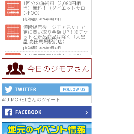
1回分の施術料（3,080円相
当）無料！（ダイエットサロ
ンFOO）
[有効期限]2026年9月30日
値段提示後「ジモア見た」で
更に買い取り金額 UP！※チケ
ットと新品商品は除く（大黒
屋 高田馬場駅前店）
[有効期限]2026年9月30日
★ジモア限定特典★ お会計よ
り全品5％OFF（ナチュラル＆
ハンドメイドショップ［マキ
今日のジモアさん
マキ］）
[有効期限]2026年9月30日まで
【ジモア限定①】初回割引 特
価 VIO脱毛11,000円⇒8,800円
（メンズ専門ワックス脱毛サ
ロン Mickle（ミックル））
@JIMORE1さんのツイート
[有効期限]2026年9月30日
【ジモア読者特典2】コース 3,
500円→3,000円（料理5品+2
時間飲み放題）（創作イタリ
アン Pia Cuore（ピアクオー
レ））