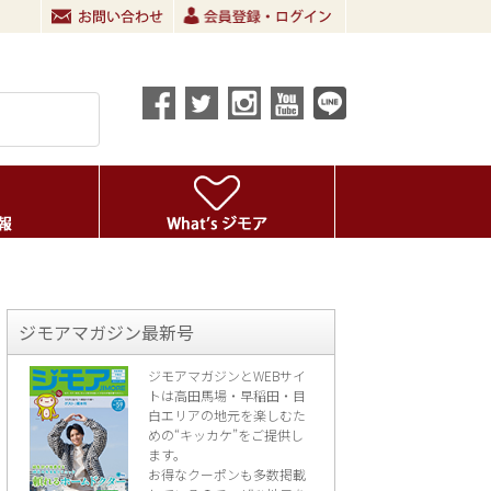
ジモアマガジン最新号
ジモアマガジンとWEBサイ
トは高田馬場・早稲田・目
白エリアの地元を楽し
むた
めの“キッカケ”をご提供し
ます。
お得なクーポンも多数掲載