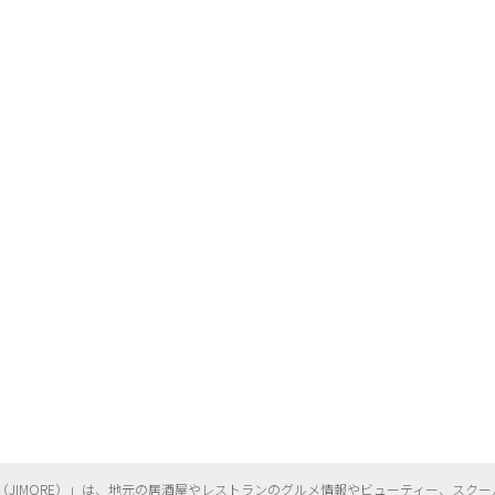
（
JIMORE）」は、地元の居酒屋やレストランのグルメ情報やビューティー、
スクー