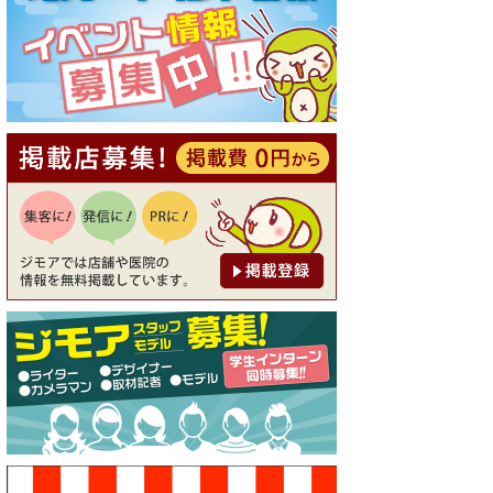
[有効期限]2026年9月30日
【ジモア読者特典1】料理全品
20％OFF ※18時以降（創作イ
タリアン Pia Cuore（ピアクオ
ーレ））
[有効期限]2026年9月30日
【ジモア限定②】初回割引 特
価 鼻毛脱毛 半額 2,200円⇒1,1
00円（メンズ専門ワックス脱
毛サロン Mickle（ミック
ル））
[有効期限]2026年9月30日
【ジモア限定特典①】まつ毛
カール 3,850円→ 2,750円（Pr
emiere（プルミエール））
[有効期限]2026年9月30日
焼き餃子 一皿サービス（餃子
酒場たっちゃん 西早稲田
店）
[有効期限]2026年9月30日