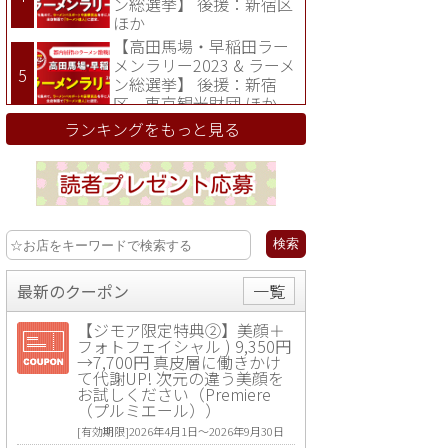
ン総選挙】 後援：新宿区
ほか
【高田馬場・早稲田ラー
メンラリー2023 & ラーメ
ン総選挙】 後援：新宿
区、東京観光財団 ほか
ランキングをもっと見る
最新のクーポン
一覧
【ジモア限定特典②】美顔＋
フォトフェイシャル ) 9,350円
→7,700円 真皮層に働きかけ
て代謝UP! 次元の違う美顔を
お試しください（Premiere
（プルミエール））
[有効期限]2026年4月1日〜2026年9月30日